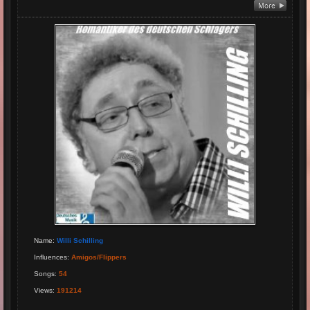
Name
:
Willi Schilling
Influences
:
Amigos/Flippers
Songs
:
54
Views
:
191214