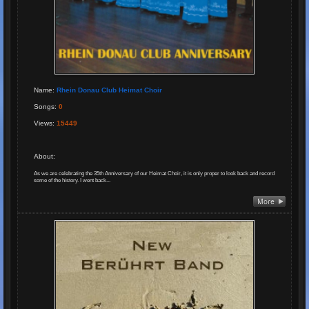
Name
:
Rhein Donau Club Heimat Choir
Songs
:
0
Views
:
15449
About
:
As we are celebrating the 35th Anniversary of our Heimat Choir, it is only proper to look back and record
some of the history. I went back...