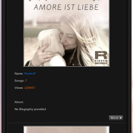
Name
:
Paolo-P
Songs
:
7
Views
:
129007
About
:
No Biography provided