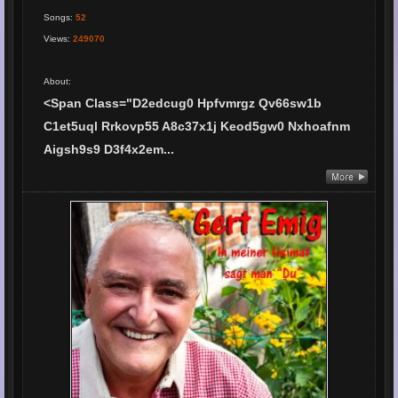
Songs
:
52
Views
:
249070
About
:
<span Class="d2edcug0 Hpfvmrgz Qv66sw1b
C1et5uql Rrkovp55 A8c37x1j Keod5gw0 Nxhoafnm
Aigsh9s9 D3f4x2em...