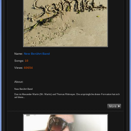
Name
:
New Berührt Band
Songs
:
10
Views
:
60654
About
:
New Berührt Band
Das ist Alexander Martin (Mr. Martin) und Thomas Rittmeyer. Die ursprüngliche dreier-Formation hat sich
auf diese...