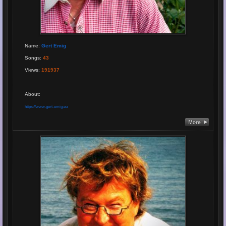
Name
:
Gert Emig
Songs
:
43
Views
:
191937
About
:
https://www.gert-emig.eu