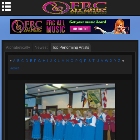
Alphabetically
Newest
Top Performing Artists
»
A
B
C
D
E
F
G
H
I
J
K
L
M
N
O
P
Q
R
S
T
U
V
W
X
Y
Z
«
Reset