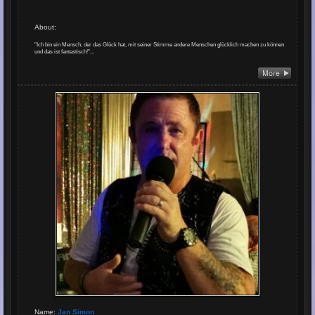
About
:
"Ich bin ein Mensch, der das Glück hat, mit seiner Stimme andere Menschen glücklich machen zu können
und das ist fantastisch!"...
Name
:
Jan Simon