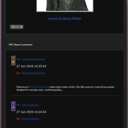
Arman-G Beats Writer
FRC News Comments
Re: nyamericanjacket
27 Jun 2026 14:25:43
By:
Nyamericanjacket
Welcome to
NY American Jacket
where style meets comfort. We offer premium, trend-driven jackets
designed for everyday wear, combining quality,...
Re: eleanorblake
27 Jun 2026 13:24:43
By:
Eleanorblake