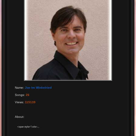
Name
:
Joe Im Winkelried
Songs
:
26
Views
:
115139
About
:
<span style="color:...