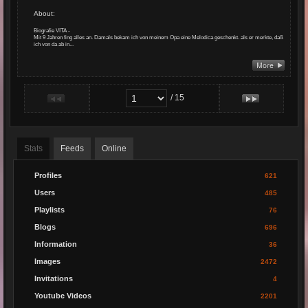
About
:
Biografie VITA -
Mit 9 Jahren fing alles an. Damals bekam ich von meinem Opa eine Melodica geschenkt. als er merkte, daß
ich von da ab in...
/ 15
Stats
Feeds
Online
Profiles
621
Users
485
Playlists
76
Blogs
696
Information
36
Images
2472
Invitations
4
Youtube Videos
2201