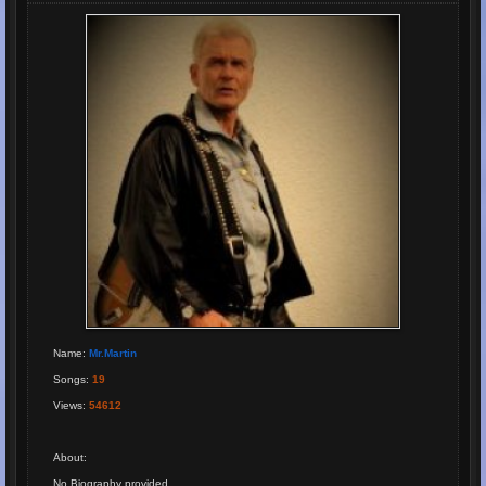
Name
:
Mr.Martin
Songs
:
19
Views
:
54612
About
:
No Biography provided