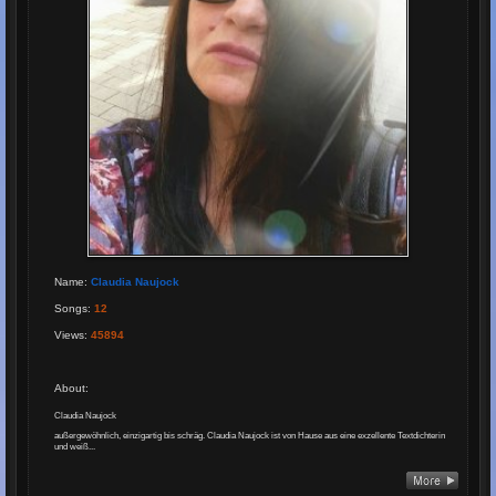
Name
:
Claudia Naujock
Songs
:
12
Views
:
45894
About
:
Claudia Naujock
außergewöhnlich, einzigartig bis schräg. Claudia Naujock ist von Hause aus eine exzellente Textdichterin
und weiß...