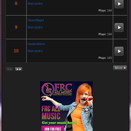
8
Marrandro
Plays:
144
Re: 13 Jahre...
18 Oct 2024 03:52:11
Sturmflügel
By:
Schausteller-Radio
9
Marrandro
Plays:
144
Unser Radio...
Seelenleben
10
Marrandro
Re: En unserem Veedel...
Plays:
143
26 Aug 2024 03:38:47
By:
Paolo-P
Junge un Mädcher vum Erbhof
Sommerfest 24.August.2024
In Köln Zollstock
🎤🎤🎤
Es war wieder eine mega Veranstaltung mit...
Re: Feuer...
19 Jun 2024 22:29:33
By:
Mirano