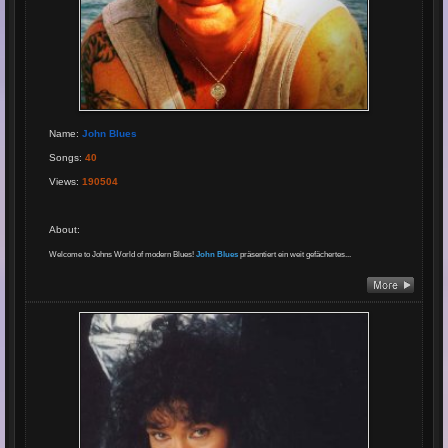
Name
:
John Blues
Songs
:
40
Views
:
190504
About
:
Welcome to Johns World of modern Blues!
John Blues
präsentiert ein weit gefächertes...