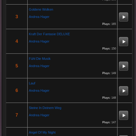
Discover effective ways to expand video reach using paid Instagram views,
Goldene Wolken
engagement tools, and promotion strategies. Ideal for users focused on
3
Andrea Hager
Instagram marketing and social proof.
Plays:
165
Kraft Der Fantasie DELUXE
Re: Helmut Michaelis
4
Andrea Hager
05 Jul 2025 18:42:29
Plays:
150
By:
Helmut Michaelis
Fühl Die Musik
5
Andrea Hager
Jeanette hilft zwei wenig erfolgreichen Cowboys, die Arbeiten am Zaun und das Schürfen von Gold mit
den richtigen Werkzeugen erfolgreich zu beenden. "Alles eine Nummer kleiner" ist ihr Motto....
Plays:
149
Lauf
Re: Paolo P - Amore...
6
Andrea Hager
26 Apr 2025 06:25:17
Plays:
148
By:
Paolo-P
Steine In Deinem Weg
7
Andrea Hager
https://www.youtube.com/watch?v=JBTJYD0DsPw
Hier das Musik Video zur neuen Single von
Plays:
147
Paolo P. - Amore ist Liebe
VÖ: 25.04.2025
Angel Of My Night