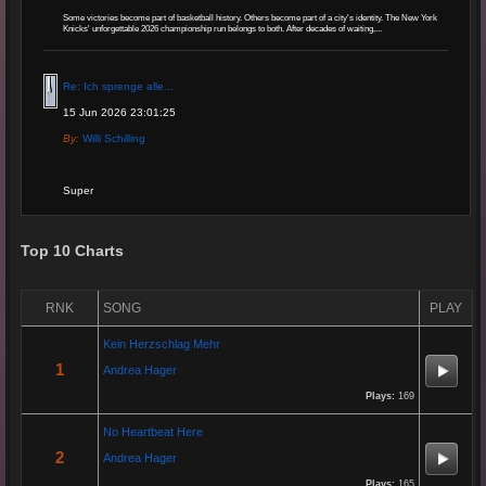
Some victories become part of basketball history. Others become part of a city's identity. The New York
Knicks' unforgettable 2026 championship run belongs to both. After decades of waiting,...
Re: Ich sprenge alle...
15 Jun 2026 23:01:25
By:
Willi Schilling
Super
Re: Grow Instagram
Top 10 Charts
29 Jan 2026 20:11:29
By:
Gaelroy101
RNK
SONG
PLAY
Kein Herzschlag Mehr
(Offsite URL Removed)
1
Andrea Hager
Plays:
169
Re: Grow Instagram
No Heartbeat Here
29 Jan 2026 20:10:50
2
Andrea Hager
By:
Gaelroy101
Plays:
165