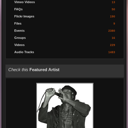
Vimeo Videos
13
FAQs
50
Flickr Images
190
Files
9
Events
2380
Groups
16
Videos
229
Audio Tracks
1483
Check this
Featured Artist