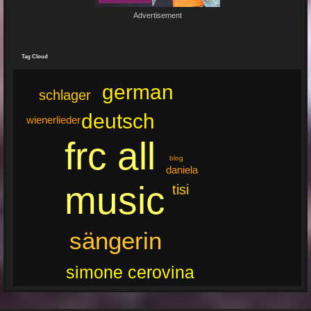
Advertisement
🔥🌟 Erlebe die brandneue, spritzige Hit-Single "Feuer"! 🌟🔥
Dieser Popsong bringt die Tanzfläche zum Glühen und...
Tag Cloud
german
schlager
deutsch
wienerlieder
frc all
blog
daniela
music
tisi
sängerin
simone cerovina