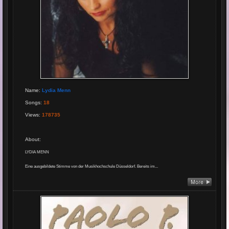
Name
:
Lydia Menn
Songs
:
18
Views
:
178735
About
:
LYDIA MENN
Eine ausgebildete Stimme von der Musikhochschule Düsseldorf.
Bereits im...