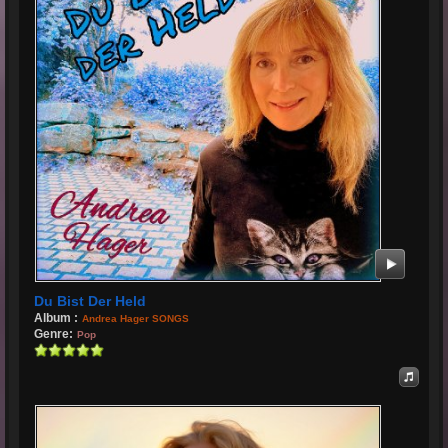
Du Bist Der Held
Album :
Andrea Hager SONGS
Genre:
Pop