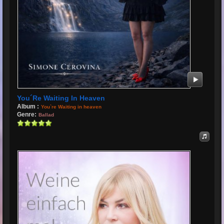
You´re Waiting In Heaven
Album :
You`re Waiting in heaven
Genre:
Ballad