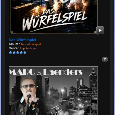
Das Würfelspiel
Album :
Das Würfelspiel
Genre:
Pop-Schlager