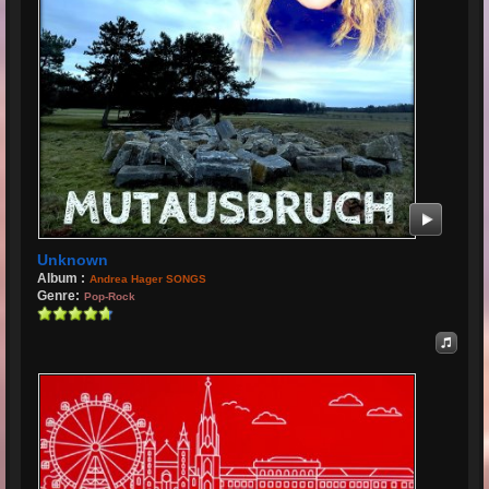
Unknown
Album :
Andrea Hager SONGS
Genre:
Pop-Rock