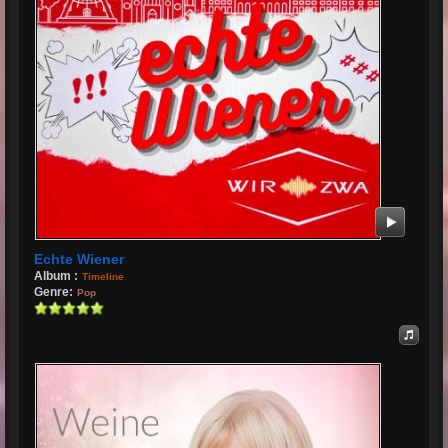
Echte Wiener
Album :
Timeline
Genre:
Pop