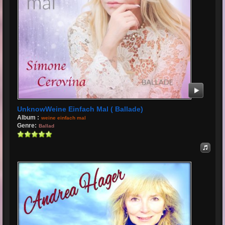
UnknowWeine Einfach Mal ( Ballade)
Album :
weine einfach mal
Genre:
Ballad