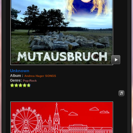
Unknown
Album :
Andrea Hager SONGS
Genre:
Pop-Rock