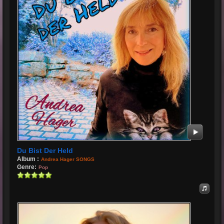
Du Bist Der Held
Album :
Andrea Hager SONGS
Genre:
Pop