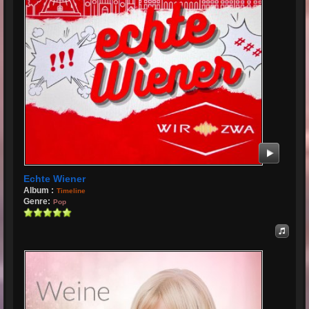
Echte Wiener
Album :
Timeline
Genre:
Pop