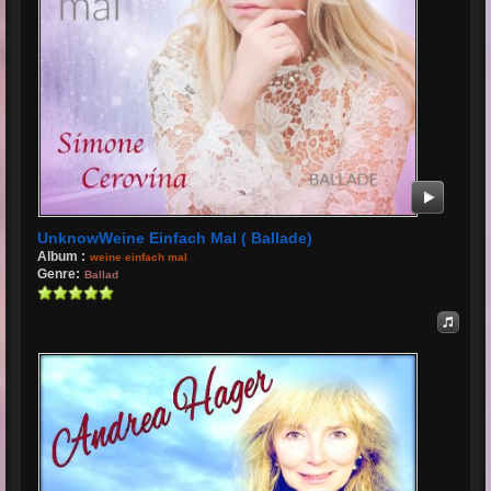
UnknowWeine Einfach Mal ( Ballade)
Album :
weine einfach mal
Genre:
Ballad