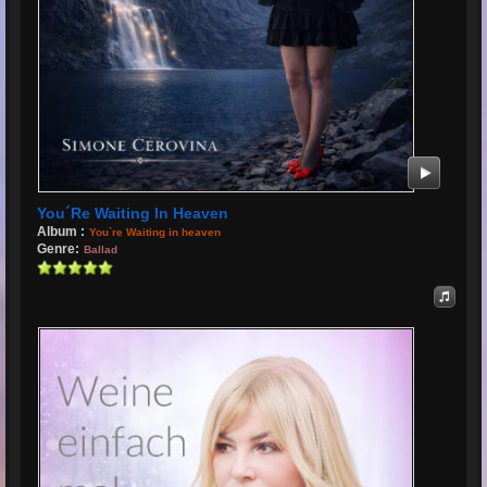
You´re Waiting In Heaven
Album :
You`re Waiting in heaven
Genre:
Ballad