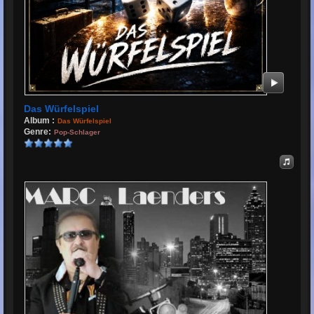
Das Würfelspiel
Album :
Das Würfelspiel
Genre:
Pop-Schlager