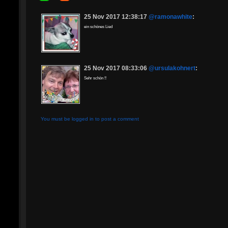
25 Nov 2017 12:38:17
@ramonawhite
:
ein schönes Lied
25 Nov 2017 08:33:06
@ursulakohnert
:
Sehr schön !!
You must be logged in to post a comment