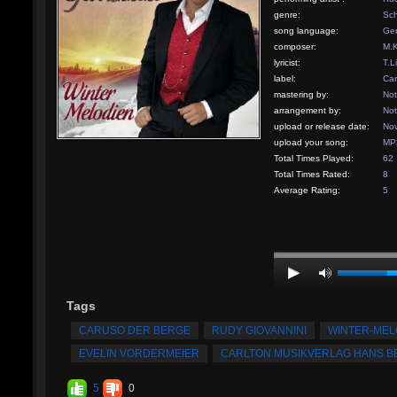
genre:
Sch
song language:
Ge
composer:
M.
lyricist:
T.Li
label:
Car
mastering by:
Not
arrangement by:
Not
upload or release date:
Nov
upload your song:
MP3
Total Times Played:
62
Total Times Rated:
8
Average Rating:
5
Tags
CARUSO DER BERGE
RUDY GIOVANNINI
WINTER-MEL
EVELIN VORDERMEIER
CARLTON MUSIKVERLAG HANS 
5
0