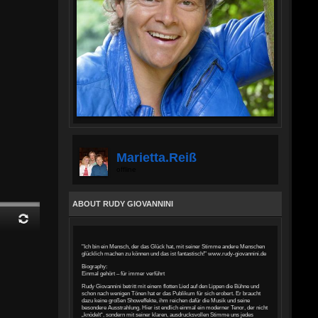
Marietta.reiß
offline
ABOUT RUDY GIOVANNINI
"Ich bin ein Mensch, der das Glück hat, mit seiner Stimme andere Menschen
glücklich machen zu können und das ist fantastisch!" www.rudy-giovannini.de
Biography:
Einmal gehört – für immer verführt
Rudy Giovannini betritt mit einem flotten Lied auf den Lippen die Bühne und
schon nach wenigen Tönen hat er das Publikum für sich erobert. Er braucht
dazu keine großen Showeffekte, ihm reichen dafür die Musik und seine
besondere Ausstrahlung. Hier ist endlich einmal ein moderner Tenor, der nicht
„knödelt“, sondern mit seiner klaren, ausdrucksvollen Stimme uns jedes