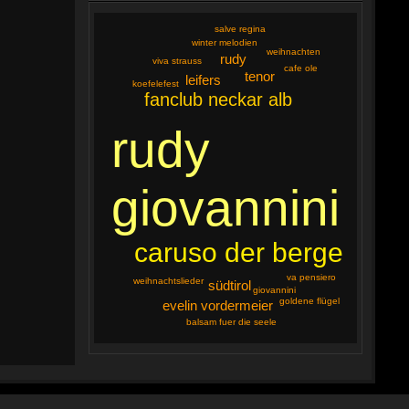
salve regina
winter melodien
weihnachten
rudy
viva strauss
cafe ole
tenor
leifers
koefelefest
fanclub neckar alb
rudy
giovannini
caruso der berge
va pensiero
weihnachtslieder
südtirol
giovannini
goldene flügel
evelin vordermeier
balsam fuer die seele