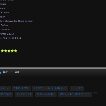
lager
rman
K.Konzac
libert
lton Musikverlag Hans Bertram
 Defined
 Provided
ember, 2017
, 766KB, 00:00:32
00:00
/
00:00
ODIEN
SÜDTIROL
FANCLUB NECKAR ALB
TENOR
BERTRAM
T.LILIBERT
M.K.KONZAC
WEIHNACHTSLIEDER