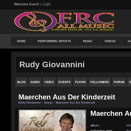
Welcome Guest!
|
Login
HOME
PERFORMING ARTISTS
MUSIC
VIDEOS
G
Rudy Giovannini
BLOG
AUDIO
VIDEO
EVENTS
FLICKR
FOLLOWERS
FORUM
G
Maerchen Aus Der Kinderzeit
Rudy Giovannini
»
Songs
»
Maerchen Aus Der Kinderzeit
Maerchen Au
album :
Win
performing artist :
Rud