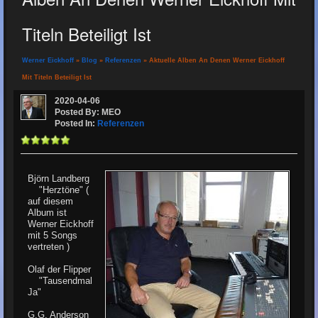
Titeln Beteiligt Ist
Werner Eickhoff
»
Blog
»
Referenzen
» Aktuelle Alben An Denen Werner Eickhoff
Mit Titeln Beteiligt Ist
2020-04-06
Posted By: MEO
Posted In:
Referenzen
Björn Landberg
"Herztöne" (
auf diesem
Album ist
Werner Eickhoff
mit 5 Songs
vertreten )
Olaf der Flipper
"Tausendmal
Ja"
G.G. Anderson