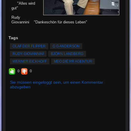
"Alles wird
gut"
Rudy
Giovannini "Dankeschön für dieses Leben"
Tags
OLAF DER FLIPPER
G G ANDERSON
RUDY GIOVANNINI
BJÖRN LANDBERG
WERNER EICKHOFF
MEO DIE PR AGENTUR
0
0
Sie müssen eingeloggt sein, um einen Kommentar
abzugeben