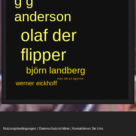
g g
anderson
olaf der
flipper
björn landberg
meo die pr agentur
werner eickhoff
Nutzungsbedingungen
|
Datenschutzrichtlinie
|
Kontaktieren Sie Uns