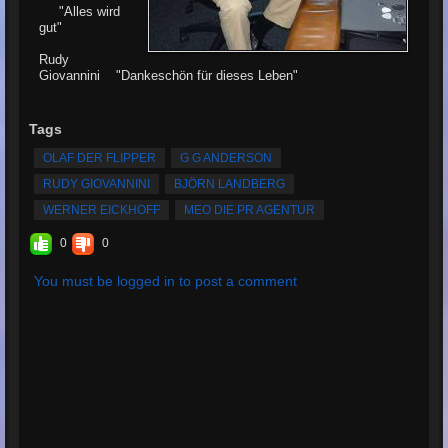
"Alles wird
gut"
Rudy
Giovannini "Dankeschön für dieses Leben"
Tags
OLAF DER FLIPPER
G G ANDERSON
RUDY GIOVANNINI
BJÖRN LANDBERG
WERNER EICKHOFF
MEO DIE PR AGENTUR
0
0
You must be logged in to post a comment