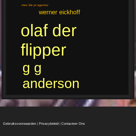
meo die pr agentur
werner eickhoff
olaf der
flipper
g g
anderson
Gebruiksvoorwaarden
|
Privacybeleid
|
Contacteer Ons