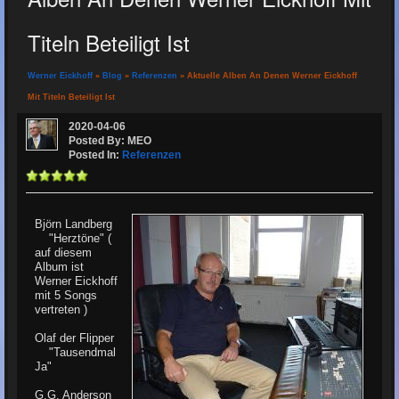
Titeln Beteiligt Ist
Werner Eickhoff
»
Blog
»
Referenzen
» Aktuelle Alben An Denen Werner Eickhoff
Mit Titeln Beteiligt Ist
2020-04-06
Posted By: MEO
Posted In:
Referenzen
Björn Landberg
"Herztöne" (
auf diesem
Album ist
Werner Eickhoff
mit 5 Songs
vertreten )
Olaf der Flipper
"Tausendmal
Ja"
G.G. Anderson