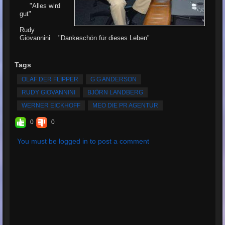
"Alles wird
gut"
Rudy
Giovannini "Dankeschön für dieses Leben"
Tags
OLAF DER FLIPPER
G G ANDERSON
RUDY GIOVANNINI
BJÖRN LANDBERG
WERNER EICKHOFF
MEO DIE PR AGENTUR
0
0
You must be logged in to post a comment