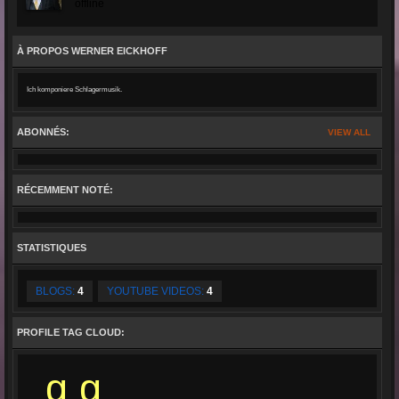
offline
À PROPOS WERNER EICKHOFF
Ich komponiere Schlagermusik.
ABONNÉS:
VIEW ALL
RÉCEMMENT NOTÉ:
STATISTIQUES
BLOGS:
4
YOUTUBE VIDEOS:
4
PROFILE TAG CLOUD:
g g