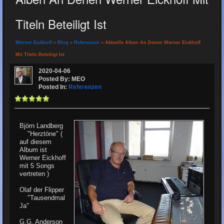
Titeln Beteiligt Ist
Werner Eickhoff
»
Blog
»
Referenzen
» Aktuelle Alben An Denen Werner Eickhoff
Mit Titeln Beteiligt Ist
2020-04-06
Posted By: MEO
Posted In:
Referenzen
Björn Landberg
"Herztöne" (
auf diesem
Album ist
Werner Eickhoff
mit 5 Songs
vertreten )
Olaf der Flipper
"Tausendmal
Ja"
G.G. Anderson