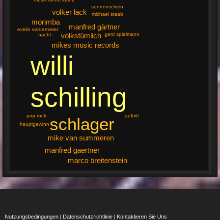
sonnenschein
volker lack
michael staab
morimba
manfred gärtner
evelin vordermeier
gerd spielmann
volkstümlich
nacht
mikes music records
willi
schilling
auftritt
pop rock
schlager
hauptgewinn
mike van summeren
manfred gaertner
marco breitenstein
Nutzungsbedingungen
|
Datenschutzrichtlinie
|
Kontaktieren Sie Uns