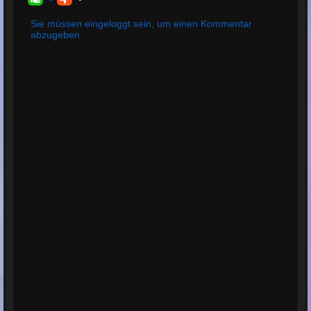
Bewertungen:
1
Durchschnittliche
Sie müssen eingeloggt sein, um einen Kommentar
abzugeben
Bewertung:
5