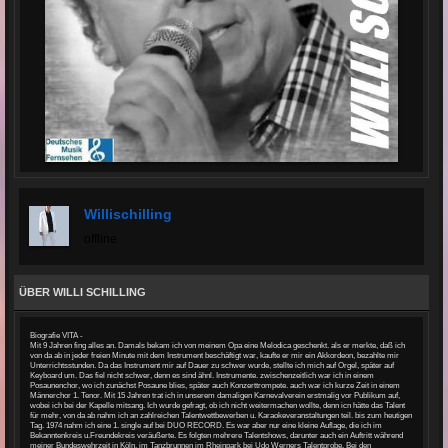
Willischilling
offline
ÜBER WILLI SCHILLING
Biografie VITA -
Mit 9 Jahren fing alles an. Damals bekam ich von meinem Opa eine Melodica geschenkt. als er merkte, daß ich
von da ab in jeder freien Minute mit dem Instrument beschäftigt war, kaufte er mir ein Akkordeon, bezahlte mir
Unterrichtsstunden. Da das Instrument mir auf Dauer zu schwer wurde, stellte ich mich auf Orgel, später auf
Keyboard um. Das fiel nicht schwer, denn es sind ähnl. Instrumente. zwischenzeitlich war ich in einem
Posaunenchor, wo ich zunächst Posaune blies, später auch Konzerttrompete. auch war ich kurze Zeit in einem
Männerchor 1. Tenor. Mit 15 Jahren trat ich in unserem damaligen Karnevalverein erstmalig vor Publikum auf,
wobei ich bei der Kapelle mitsang. Ich wurde gefragt, ob ich nicht weitermachen wollte, denn icn hätte das Talent
für mehr, von da ab nahm ich an zahlreichen Talentwettbewerben u. Karaokeveranstaltungen teil. bis zum heutigen
Tag. 1974 nahm ich eine 1. single auf bei DUO RECORD. Es war aber nur eine kleine Auflage, die ich im
Bekanntenkreis u.Freundekreis veräußerte. Es folgten mehrere Talentshows, darunter auch ein Auftritt während
meiner Bundeswehrzeit in Köln, im Tanzbrunnen im Rheinpark bei Udo Werners Talentprobe. Bei den