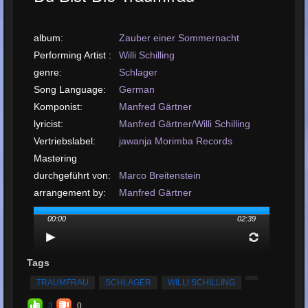
album:
Zauber einer Sommernacht
Performing Artist :
Willi Schilling
genre:
Schlager
Song Language:
German
Komponist:
Manfred Gärtner
lyricist:
Manfred Gärtner/Willi Schilling
Vertriebslabel:
jawanja Morimba Records
Mastering
durchgeführt von:
Marco Breitenstein
arrangement by:
Manfred Gärtner
Upload- oder
00:00
02:39
Release-Datum:
Lied hochladen:
MP3, 3.6MB, 00:02:39
Insgesamt
Tags
gespielt:
57
TRAUMFRAU
SCHLAGER
WILLI SCHILLING
Gesamtzahl der
3
0