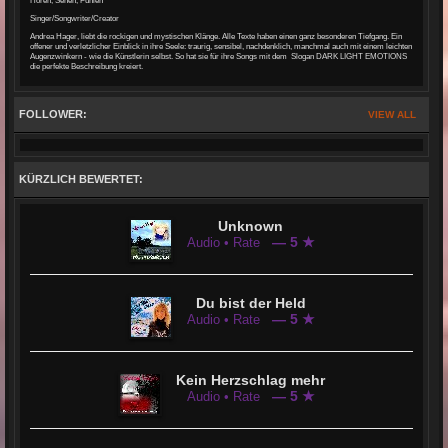
Hören, Sehen, Fühlen
Singer/Songwriter/Creator
Andrea Hager, liebt die rockigen und mystischen Klänge. Alle Texte haben einen ganz besonderen Tiefgang. Ein
offener und verletzlicher Einblick in ihre Seele: traurig, sensibel, nachdenklich, manchmal auch mit einem leichten
Augenzwinkern - wie die Künstlerin selbst. So hat sie für ihre Songs mit dem Slogan DARK LIGHT EMOTIONS
die perfekte Beschreibung kreiert.
FOLLOWER:
VIEW ALL
KÜRZLICH BEWERTET:
Unknown
— 5 ★
Audio • Rate
Du bist der Held
— 5 ★
Audio • Rate
Kein Herzschlag mehr
— 5 ★
Audio • Rate