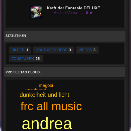
Kraft der Fantasie DELUXE
— 5 ★
Audio • Votes
STATISTIKEN
BILDER:
1
YOUTUBE-VIDEOS:
3
VIDEOS:
8
TONSPUREN:
25
PROFILE TAG CLOUD:
magobi
marrandro music
dunkelheit und licht
frc all music
andrea