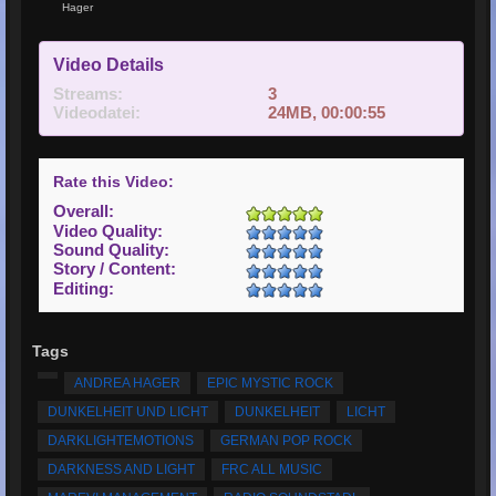
Hager
Video Details
Streams:
3
Videodatei:
24MB, 00:00:55
Rate this Video:
Overall:
Video Quality:
Sound Quality:
Story / Content:
Editing:
Tags
ANDREA HAGER
EPIC MYSTIC ROCK
DUNKELHEIT UND LICHT
DUNKELHEIT
LICHT
DARKLIGHTEMOTIONS
GERMAN POP ROCK
DARKNESS AND LIGHT
FRC ALL MUSIC