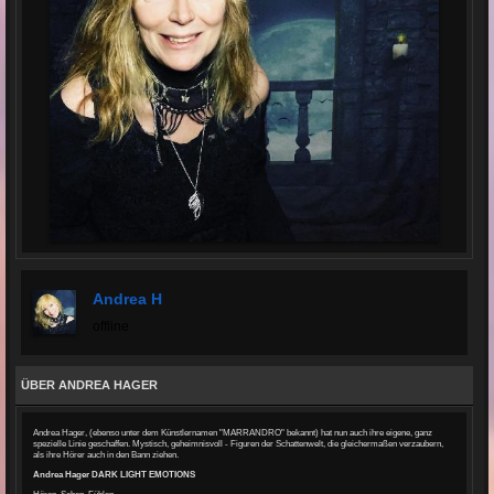
Andrea H
offline
ÜBER ANDREA HAGER
Andrea Hager, (ebenso unter dem Künstlernamen "MARRANDRO" bekannt) hat nun auch ihre eigene, ganz
spezielle Linie geschaffen. Mystisch, geheimnisvoll - Figuren der Schattenwelt, die gleichermaßen verzaubern,
als ihre Hörer auch in den Bann ziehen.
Andrea Hager DARK LIGHT EMOTIONS