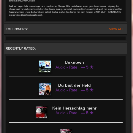
Singer/Songwriter/Creator
Andrea Hager, liebt die rockigen und mystischen Klänge. Alle Texte haben einen ganz besonderen Tiefgang. Ein
offener und verletzlicher Einblick in ihre Seele: traurig, sensibel, nachdenklich, manchmal auch mit einem leichten
Augenzwinkern - wie die Künstlerin selbst. So hat sie für ihre Songs mit dem Slogan DARK LIGHT EMOTIONS
die perfekte Beschreibung kreiert.
FOLLOWERS:
VIEW ALL
RECENTLY RATED:
Unknown
— 5 ★
Audio • Rate
Du bist der Held
— 5 ★
Audio • Rate
Kein Herzschlag mehr
— 5 ★
Audio • Rate