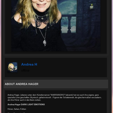
Andrea H
offline
ABOUT ANDREA HAGER
Andrea Hager, (ebenso unter dem Künstlernamen "MARRANDRO" bekannt) hat nun auch ihre eigene, ganz
spezielle Linie geschaffen. Mystisch, geheimnisvoll - Figuren der Schattenwelt, die gleichermaßen verzaubern,
als ihre Hörer auch in den Bann ziehen.
Andrea Hager DARK LIGHT EMOTIONS
Hören, Sehen, Fühlen