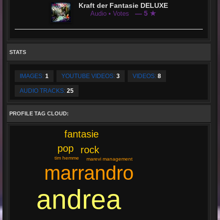
Kraft der Fantasie DELUXE
— 5 ★
Audio • Votes
STATS
IMAGES:
1
YOUTUBE VIDEOS:
3
VIDEOS:
8
AUDIO TRACKS:
25
PROFILE TAG CLOUD:
fantasie
pop
rock
tim hemme
marevi management
marrandro
andrea