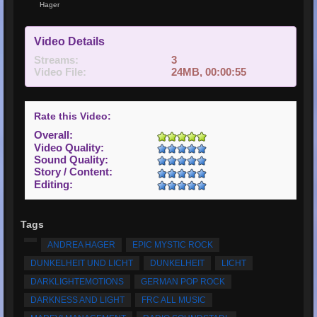
Hager
Video Details
Streams:
3
Video File:
24MB, 00:00:55
Rate this Video:
Overall:
Video Quality:
Sound Quality:
Story / Content:
Editing:
Tags
ANDREA HAGER
EPIC MYSTIC ROCK
DUNKELHEIT UND LICHT
DUNKELHEIT
LICHT
DARKLIGHTEMOTIONS
GERMAN POP ROCK
DARKNESS AND LIGHT
FRC ALL MUSIC