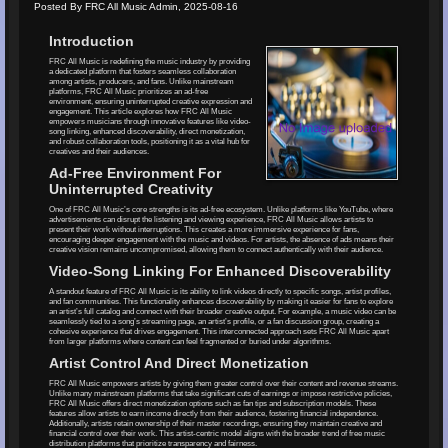
Posted By FRC All Music Admin, 2025-08-16
Introduction
FRC All Music is redefining the music industry by providing
a dedicated platform that fosters seamless collaboration
among artists, producers, and fans. Unlike mainstream
platforms, FRC All Music prioritizes an ad-free
environment, ensuring uninterrupted creative expression and
engagement. This article explores how FRC All Music
empowers musicians through innovative features like video-
song linking, enhanced discoverability, direct monetization,
and robust collaboration tools, positioning it as a vital hub for
creatives and their audiences.
Ad-Free Environment For
Uninterrupted Creativity
One of FRC All Music’s core strengths is its ad-free ecosystem. Unlike platforms like YouTube, where
advertisements can disrupt the listening and viewing experience, FRC All Music allows artists to
present their work without interruptions. This creates a more immersive experience for fans,
encouraging deeper engagement with the music and videos. For artists, the absence of ads means their
creative vision remains uncompromised, allowing them to connect authentically with their audience.
Video-Song Linking For Enhanced Discoverability
A standout feature of FRC All Music is its ability to link videos directly to specific songs, artist profiles,
and fan communities. This functionality enhances discoverability by making it easier for fans to explore
an artist’s full catalog and connect with their broader creative output. For example, a music video can be
seamlessly tied to a song’s streaming page, an artist’s profile, or a fan discussion group, creating a
cohesive experience that drives engagement. This interconnected approach sets FRC All Music apart
from larger platforms where content can feel fragmented or buried under algorithms.
Artist Control And Direct Monetization
FRC All Music empowers artists by giving them greater control over their content and revenue streams.
Unlike many mainstream platforms that take significant cuts of earnings or impose restrictive policies,
FRC All Music offers direct monetization options such as fan tips and subscription models. These
features allow artists to earn income directly from their audience, fostering financial independence.
Additionally, artists retain ownership of their master recordings, ensuring they maintain creative and
financial control over their work. This artist-centric model aligns with the broader trend of free music
distribution platforms that prioritize transparency and fairness.