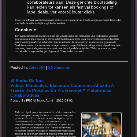
collaborateurs aan. Deze gerichte blootstelling
kan leiden tot kansen als festival bookings of
label deals, ver voorbij louter clicks.
In een wereld waar aandachtsspannes kort zijn, vermijden van ad onderbrekingen verzekert dat je video
– en lied – de volle spotlight krijgt die het verdient.
Conclusie
Een overtuigende muziekvideo is meer dan visuals; het is een katalysator voor lied succes, versterkt
door professionele productie en slimme distributiekeuzes. Door te partneren met experts en dedicated
samenwerkingsplatforms te benutten, kunnen artiesten de valkuilen van ad-verzadigde giganten als
YouTube omzeilen, immersieve ervaringen creërend die publiek boeien. Als je artiest of producent bent,
overweeg deze strategieën om je muziek naar het volgende level te tillen. Wat is jouw mening over
muziekvideo's – game-changer of gimmick? Deel in de comments!
Posted In:
Latest-Nl
|
0 Comments
El Poder De Los
Videos Musicales: Elevando Canciones Al Éxito A
Través De Producción Profesional Y Plataformas
Colaborativas
Posted By FRC All Music Admin, 2025-08-02
En la era digital, donde los streams de música dominan las
listas de reproducción y los feeds de redes sociales, una
gran canción sola no siempre es suficiente para captar
atención generalizada. Entra el video musical – un
compañero visual que puede transformar una pista de una
joya oculta en una sensación viral. Pero crear un video
impactante requiere más que un smartphone y habilidades
básicas de edición. En este blog, exploraremos cómo los
videos musicales impulsan el éxito de una canción, por qué