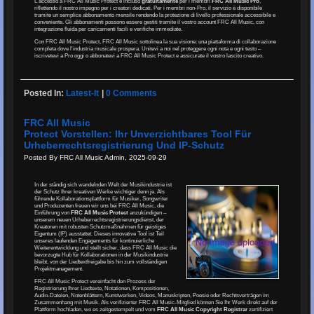
L'accesso a FRC All Music Protect è incluso
gratuitamente
per i membri
FRC All Music Pro
,
riflettendo il nostro impegno per i creatori dedicati. Per i membri non-Pro, il servizio è disponibile
tramite un semplice abbonamento mensile rendendo la protezione di livello professionale accessibile e
conveniente. Gli abbonamenti possono essere gestiti tramite il vostro account FRC All Music, con
integrazione fluida per caricamenti facili e verifiche immediate.
Con FRC All Music Protect, FRC All Music sottolinea la sua visione: una piattaforma di collaborazione
completa dove l'industria musicale prospera. Unitevi a noi nel proteggere ogni nota e ogni testo –
iscrivetevi a Pro oggi o abbonatevi a FRC All Music Protect e assicurate il vostro lascito creativo.
Posted In:
Latest-It
|
0 Comments
FRC All Music
Protect Vorstellen: Ihr Unverzichtbares Tool Für
Urheberrechtsregistrierung Und IP-Schutz
Posted By FRC All Music Admin, 2025-09-29
In der ständig sich wandelnden Welt der Musikindustrie ist
der Schutz Ihrer kreativen Werke wichtiger denn je. Als
führende Kollaborationsplattform für Musiker, Songwriter
und Produzenten freuen wir uns bei FRC All Music, die
Einführung von
FRC All Music Protect
anzukündigen –
unserem neuen Urheberrechtsregistrierungsdienst, der
Kreatoren mit robusten Schutzmaßnahmen für geistiges
Eigentum (IP) ausstattet. Dieses innovative Tool ist Teil
unseres laufenden Engagements für kontinuierliche
Weiterentwicklung und stellt sicher, dass FRC All Music die
bevorzugte Hub für Kollaborationen in der Musikindustrie
bleibt, von der Liedtextfreigabe bis hin zum vollständigen
Projektmanagement.
FRC All Music Protect vereinfacht den Prozess der
Registrierung Ihrer Liedtexte, Notationen, Kompositionen,
Audio-Dateien, Notenblättern, Kunstwerken, Videos, Manuskripten, Poesie oder Rechtsverträgen im
Zusammenhang mit Musik. Als verifizierter FRC All Music-Mitglied können Sie Ihr Werk direkt auf der
Plattform hochladen, wo es zeitgestempelt und vom
FRC All Music Copyright Registrar
zertifiziert