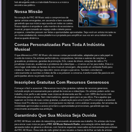
hub abrangente onde a criatividade floresce e a música
encontra seu público.
Nossa Missão
No coração da FRC All Music está o compromisso de
apoiar artistas emergentes, em ascensão e bem-sucedidos,
garantindo que sua música seja ouvida em todos os cantos.
Nosso objetivo é empoderar cada membro do ecossistema
musical, proporcionando um espaço onde o talento possa
prosperar, conexões possam ser feitas e oportunidades aproveitadas. Seja você um artista iniciante ou
um ícone estabelecido, nossa plataforma é projetada para amplificar sua voz em uma indústria tão
diversa quanto dinâmica.
Contas Personalizadas Para Toda A Indústria
Musical
O que diferencia a FRC All Music são nossas contas personalizadas, adaptadas para cada papel no
mundo da música. De artistas performáticos, compositores, letristas e autores de canções a
gravadoras, produtores, gerentes de promoção, DJs, casas de shows, estações de rádio e TV,
jornalistas musicais, academias e produtores de videoclipes — criamos um lar para todos. Este é o
único lugar onde todas as facetas da cena musical convergem, oferecendo um ambiente fluido para
colaborar, fazer networking e descobrir novos amigos e parceiros. Também convidamos
calorosamente os ouvintes e clubes de fãs a se juntarem à conversa, transformando fãs passivos em
participantes ativos na jornada musical.
Inscrições Gratuitas Com Recursos Generosos
Começar é fácil e acessível. Oferecemos inscrições gratuitas repletas de recursos generosos,
incluindo amplo armazenamento para upload de músicas e videoclipes. Os artistas podem exibir seu
trabalho, criar perfis e até vender suas músicas diretamente aos fãs — com 100% dos lucros indo
diretamente para o artista. Sem intermediários, apenas apoio puro ao seu ofício. Para aqueles que
superam os limites de suas contas gratuitas, a atualização para uma Conta Pro é simples e acessível.
Nosso nível Pro oferece recursos incomparáveis na internet, como análises avançadas, ferramentas de
visibilidade aprimoradas e acesso prioritário a oportunidades promocionais, garantindo que seu
crescimento acompanhe sua ambição.
Garantindo Que Sua Música Seja Ouvida
A FRC All Music vai além do networking, promovendo ativamente seu trabalho. Os artistas são livres
para enviar suas músicas para a
FRC All Music Network Radio
, uma estação online dedicada que
apresenta todos os gêneros e idiomas, com horários especiais reservados exclusivamente para artistas
da FRC All Music. Essa rede de rádio global dá aos novatos a chance de brilhar ao lado de artistas