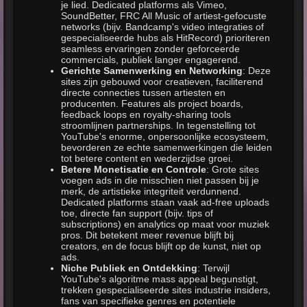
je lied. Dedicated platforms als Vimeo,
SoundBetter, FRC All Music of artiest-gefocuste
networks (bijv. Bandcamp's video integraties of
gespecialiseerde hubs als HitRecord) prioriteren
seamless ervaringen zonder geforceerde
commercials, publiek langer engagerend.
Gerichte Samenwerking en Networking
: Deze
sites zijn gebouwd voor creatieven, faciliterend
directe connecties tussen artiesten en
producenten. Features als project boards,
feedback loops en royalty-sharing tools
stroomlijnen partnerships. In tegenstelling tot
YouTube's enorme, onpersoonlijke ecosysteem,
bevorderen ze echte samenwerkingen die leiden
tot betere content en wederzijdse groei.
Betere Monetisatie en Controle
: Grote sites
voegen ads in die misschien niet passen bij je
merk, de artistieke integriteit verdunnend.
Dedicated platforms staan vaak ad-free uploads
toe, directe fan support (bijv. tips of
subscriptions) en analytics op maat voor muziek
pros. Dit betekent meer revenue blijft bij
creators, en de focus blijft op de kunst, niet op
ads.
Niche Publiek en Ontdekking
: Terwijl
YouTube's algoritme mass appeal begunstigt,
trekken gespecialiseerde sites industrie insiders,
fans van specifieke genres en potentiele