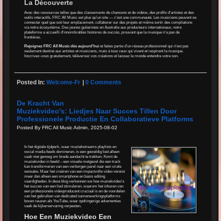
La Découverte
Avec des ressources telles que des classements de chansons et de vidéos, des profils d'artistes et des
outils interactifs, FRC All Music est plus qu'un site — c'est une communauté. Les musiciens peuvent se
connecter quel que soit leur emplacement, collaborer sur des projets et même sortir des compilations
via notre écosystème. Des jeunes guitaristes en Australie aux producteurs internationaux, notre
plateforme a accueilli d'innombrables histoires de succès, prouvant que la musique n'a pas de
frontières.
Rejoignez FRC All Music dès aujourd'hui
et faites partie d'un réseau professionnel qui n'est pas
seulement destiné aux artistes et musiciens, mais à tous ceux qui vivent et respirent la musique.
Inscrivez-vous gratuitement, téléversez vos créations et laissez le monde entendre votre son.
Posted In:
Welcome-Fr
|
0 Comments
De Kracht Van
Muziekvideo's: Liedjes Naar Succes Tillen Door
Professionele Productie En Collaboratieve Platforms
Posted By FRC All Music Admin, 2025-08-02
In het digitale tijdperk, waar muziekstreams playlists en
social media feeds domineren, is een geweldig lied alleen
vaak niet genoeg om brede aandacht te trekken. Komt de
muziekvideo in beeld – een visuele metgezel die een track
kan transformeren van een verborgen parel naar een virale
sensatie. Maar het creëren van een impactvolle video vereist
meer dan alleen een smartphone en basis editing
vaardigheden. In deze blog verkennen we hoe muziekvideo's
het succes van een lied stimuleren, waarom het inhuren van
een professionele videoproducent cruciaal is en de voordelen
van het gebruiken van dedicated samenwerkingsplatforms
boven reuzen als YouTube, waar opdringerige advertenties
vaak de kijkerservaring verpesten.
Hoe Een Muziekvideo Een