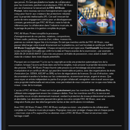
que jamais. En tant que plateforme leader de collaboration
pour les musiciens, paroliers et producteurs, FRC All Music
est ravi d'annoncer le lancement de
FRC All Music
Protect
, notre nouveau service d'enregistrement copyright
conçu pour fournir aux créateurs des protections robustes
pour la propriété intellectuelle (IP). Cet outil innovant fait
partie de notre engagement continu pour un développement
constant, garantissant que FRC All Music reste le hub de
référence pour la collaboration dans l'industrie musicale, de
la partage de paroles à la gestion complète de projets.
FRC All Music Protect simplifie le processus
d'enregistrement de vos paroles, notations, compositions,
fichiers audio, partitions, œuvres d'art, vidéos, manuscrits,
poèmes ou contrats légaux liés à la musique. En tant que membre vérifié de FRC All Music, vous
pouvez télécharger votre travail directement sur la plateforme, où il est horodaté et certifié par le
FRC
All Music Copyright Registrar
. Chaque enregistrement est signé avec
Certificate24
, fournissant un
sceau numérique immuable qui confirme la date et l'heure exactes de la soumission – par exemple
2025-09-29 14:35:00 AWST. Cela crée une preuve vérifiable de possession, vous aidant à établir votre
statut de créateur dans toute dispute potentielle.
Pourquoi est-ce important ? La loi sur le copyright accorde une protection automatique lors de la
création, lorsque l'œuvre est fixée dans une forme tangible, mais prouver la propriété nécessite souvent
des preuves. FRC All Music Protect fournit cette preuve via un horodatage sécurisé contre la
manipulation et un certificat officiel, qui peut être inestimable en justice, avec des organisations de droits
d'exécution (ex. GEMA, ASCAP ou SPA) ou lors de négociations de licences. En cas d'infraction, cette
documentation transfère le fardeau sur les contestataires, économisant temps, argent et stress. Que
vous soyez un artiste indépendant ou partie d'un projet collaboratif, enregistrer votre travail assure que
votre propriété intellectuelle est sécurisée, vous permettant de vous concentrer sur ce que vous faites de
mieux : créer de la musique.
L'accès à FRC All Music Protect est inclus
gratuitement
pour les membres
FRC All Music Pro
,
reflétant notre engagement envers les créateurs dédiés. Pour les membres non-Pro, le service est
disponible via un simple abonnement mensuel, rendant la protection de niveau professionnel accessible
et abordable. Les abonnements peuvent être gérés via votre compte FRC All Music, avec une
intégration fluide pour des téléchargements faciles et des vérifications immédiates.
Avec FRC All Music Protect, FRC All Music souligne sa vision : une plateforme de collaboration
complète où l'industrie musicale prospère. Rejoignez-nous pour protéger chaque note et chaque parole
– inscrivez-vous à Pro aujourd'hui ou abonnez-vous à FRC All Music Protect et sécurisez votre
héritage créatif.