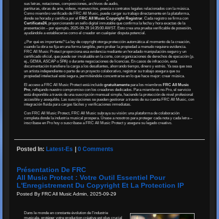
sus letras, notaciones, composiciones, archivos de audio,
partituras, obras de arte, videos, manuscritos, poesía o contratos legales relacionados con la música.
Como miembro verificado de FRC All Music, puede cargar su trabajo directamente en la plataforma,
donde se horada y certifica por el
FRC All Music Copyright Registrar
. Cada registro se firma con
Certificate24
, proporcionando un sello digital inmutable que confirma la fecha y hora exactas de la
presentación – por ejemplo, 2025-09-29 14:35:00 AWST. Esto crea una prueba verificable de posesión,
ayudándole a establecerse como el creador en cualquier disputa potencial.
¿Por qué es importante? La ley de copyright otorga protección automática al momento de la creación,
cuando la obra se fija en una forma tangible, pero probar la propiedad a menudo requiere evidencia.
FRC All Music Protect proporciona esa evidencia mediante un horadado manipulación-seguro y un
certificado oficial, que puede ser invaluable en la corte, con organizaciones de derechos de ejecución (p.
ej., GEMA, ASCAP o SPA) o durante negociaciones de licencias. En casos de infracción, esta
documentación transfiere la carga a los desafiantes, ahorrando tiempo, dinero y estrés. Ya sea que sea
un artista independiente o parte de un proyecto colaborativo, registrar su trabajo asegura que su
propiedad intelectual esté segura, permitiéndole concentrarse en lo que hace mejor: crear música.
El acceso a FRC All Music Protect está incluido
gratuitamente
para los miembros
FRC All Music
Pro
, reflejando nuestro compromiso con los creadores dedicados. Para miembros no-Pro, el servicio
está disponible a través de una suscripción mensual simple, haciendo la protección de nivel profesional
accesible y asequible. Las suscripciones se pueden gestionar a través de su cuenta FRC All Music, con
integración fluida para cargas fáciles y verificaciones inmediatas.
Con FRC All Music Protect, FRC All Music subraya su visión: una plataforma de colaboración
completa donde la industria musical prospera. Únase a nosotros para proteger cada nota y cada letra –
inscríbase en Pro hoy o suscríbase a FRC All Music Protect y asegure su legado creativo.
Posted In:
Latest-Es
|
0 Comments
Présentation De FRC
All Music Protect : Votre Outil Essentiel Pour
L'Enregistrement Du Copyright Et La Protection IP
Posted By FRC All Music Admin, 2025-09-29
Dans le monde en constante évolution de l'industrie
musicale, protéger votre production créative est plus crucial