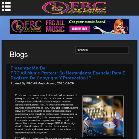
Blogs
Presentación De
FRC All Music Protect: Su Herramienta Esencial Para El
Registro De Copyright Y Protección IP
Posted By FRC All Music Admin, 2025-09-29
En el mundo en constante evolución de la industria musical,
proteger su producción creativa es más crucial que nunca.
Como plataforma líder de colaboración para músicos,
letristas y productores, FRC All Music se complace en
anunciar el lanzamiento de
FRC All Music Protect
, nuestro
nuevo servicio de registro de copyright diseñado para
proporcionar a los creadores protecciones robustas para la
propiedad intelectual (IP). Esta herramienta innovadora
forma parte de nuestro compromiso continuo con el
desarrollo constante, asegurando que FRC All Music siga
siendo el hub de referencia para la colaboración en la
industria musical, desde el intercambio de letras hasta la
gestión completa de proyectos.
FRC All Music Protect simplifica el proceso de registro de