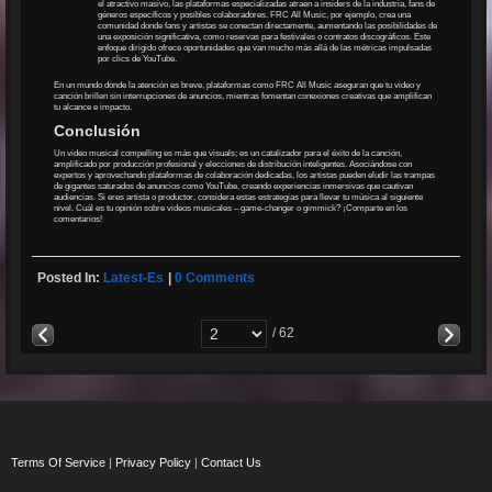
el atractivo masivo, las plataformas especializadas atraen a insiders de la industria, fans de
géneros específicos y posibles colaboradores. FRC All Music, por ejemplo, crea una
comunidad donde fans y artistas se conectan directamente, aumentando las posibilidades de
una exposición significativa, como reservas para festivales o contratos discográficos. Este
enfoque dirigido ofrece oportunidades que van mucho más allá de las métricas impulsadas
por clics de YouTube.
En un mundo donde la atención es breve, plataformas como FRC All Music aseguran que tu video y
canción brillen sin interrupciones de anuncios, mientras fomentan conexiones creativas que amplifican
tu alcance e impacto.
Conclusión
Un video musical compelling es más que visuals; es un catalizador para el éxito de la canción,
amplificado por producción profesional y elecciones de distribución inteligentes. Asociándose con
expertos y aprovechando plataformas de colaboración dedicadas, los artistas pueden eludir las trampas
de gigantes saturados de anuncios como YouTube, creando experiencias inmersivas que cautivan
audiencias. Si eres artista o productor, considera estas estrategias para llevar tu música al siguiente
nivel. Cuál es tu opinión sobre videos musicales – game-changer o gimmick? ¡Comparte en los
comentarios!
Posted In:
Latest-Es
|
0 Comments
/ 62
Terms Of Service
|
Privacy Policy
|
Contact Us