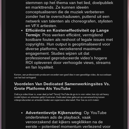
stemmen op het thema van het lied, doelpubliek
en markttrends. Ze kunnen ideeën
conceptualiseren die de muziek verbeteren
zonder het te overschaduwen, puttend uit een
netwerk van talenten als choreografen, stylisten
en VFX artiesten.
Efficiëntie en Kosteneffectiviteit op Lange
Termijn
: Pros werken efficiënt, vermijdend
kostbare fouten als reshoot of legale issues met
copyrights. Hun output is geoptimaliseerd voor
diverse platforms, verzekerend maximum
engagement. Studies wijzen uit dat
professioneel geproduceerde video's hogere
ROI opleveren door verhoogde views, streams
en fan loyaliteit.
Kortom, een professionele producent verandert een goed idee in een geweldige video, de succesbaan
van het lied verhogend.
Voordelen Van Dedicated Samenwerkingsites Vs.
Grote Platforms Als YouTube
Zodra je video klaar is, waar deel je het? Terwijl YouTube de go-to is voor velen, kan zijn ad-heavy
model kijkers en artiesten gelijk frustreren. Dedicated sites gefocust op samenwerking tussen
videoproducenten en artiesten bieden een superieure alternatief. Hier hoe ze zich meten:
Advertentievrije Kijkervaring
: Op YouTube
onderbreken ads de playback, vaak
veroorzakend dat kijkers wegklikken na de
eerste – potentieel momentum verliezend voor