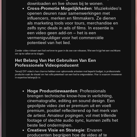
downloaden en live shows bij te wonen.
Cross-Promotie Mogelijkheden
: Muziekvideo's
openen deuren naar samenwerkingen met
influencers, merken en filmmakers. Ze dienen
als marketing tools voor tours, merchandise en
zelfs sync deals in ads of films. In essentie is
een video geen add-on – het is een
vermenigvuldiger voor het commerciële
potentieel van het lied.
Zonder video riskeert een lied verloren te gaan in de zee van releases. Met een krijgt het een vechtkans
om op te vallen en te slagen.
Het Belang Van Het Gebruiken Van Een
Professionele Videoproducent
Terwijl DIY video's hun charme hebben voor opkomende artiesten met beperkt budget, is professionele
productie vaak de sleutel om het volle potentieel van een lied te ontgrendelen. Hier is waarom investeren
in expertise belangrijk is:
Hoge Productiewaarden
: Professionals
brengen technische know-how in verlichting,
cinematografie, editing en sound design. Een
gepolijste video ziet er premium uit en voelt
premium, positief reflecterend op het merk van
de artiest. Amateur pogingen, vol met trillende
footage of slechte audio sync, kunnen zelfs het
beste lied ondermijnen.
Creatieve Visie en Strategie
: Ervaren
producenten begrijpen hoe de video af te