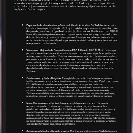
Las plataformas de colaboración dedicadas, como FRC All Music, Vimeo, SoundBetter o redes
orientadas a artistas (por ejemplo, las integraciones de video de Bandcamp o centros especializados
como HitRecord), ofrecen una alternativa superior al priorizar la música y el proceso creativo. Aquí te
explicamos cómo se comparan:
Experiencia de Visualización y Compartición sin Anuncios
: En YouTube, los anuncios
intrusivos interrumpen la reproducción, lo que puede hacer que los espectadores abandonen
después del primer anuncio, perdiendo el impulso de tu canción. Plataformas como FRC All
Music eliminan este problema con una compartición sin anuncios, asegurando que los fans
disfruten de tu video y canción sin interrupciones. Esta experiencia fluida mantiene a la
audiencia más tiempo, intensifica el impacto emocional de tu trabajo y fomenta conexiones
más profundas con los oyentes.
Vinculación Mejorada de Contenidos con FRC All Music
: FRC All Music destaca por
permitir a los artistas vincular videos directamente con canciones específicas, perfiles de
artistas y comunidades de fans. Esta función crea una experiencia cohesiva donde los fans
pueden acceder fácilmente a contenido relacionado, como videos musicales, actuaciones en
vivo o material exclusivo detrás de escena, mientras los artistas fortalecen su marca al
curar contenido adaptado a su audiencia. Este enfoque interconectado mejora la
descubribilidad y el compromiso de los fans, diferenciándose del algoritmo uniforme de
YouTube.
Colaboración y Redes Dirigidas
: Estas plataformas están diseñadas para creativos,
facilitando conexiones directas entre artistas, productores e incluso fans. Plataformas como
FRC All Music ofrecen herramientas como tableros de proyectos, bucles de
retroalimentación y opciones de reparto de regalías, simplificando las asociaciones que
conducen a un mejor contenido. A diferencia del vasto y impersonal ecosistema de
YouTube, estas plataformas fomentan colaboraciones auténticas que permiten a artistas y
productores cocrear y crecer juntos, a menudo con la participación directa de los fans.
Mejor Monetización y Control
: Las grandes plataformas como YouTube insertan
anuncios que pueden no alinearse con tu visión artística, diluyendo tu marca. Las
plataformas dedicadas, incluyendo FRC All Music, suelen admitir subidas sin anuncios y
ofrecen flujos de ingresos alternativos como propinas de fans, suscripciones o ventas
directas. Esto permite que más ingresos permanezcan en manos de los creadores y
asegura que el enfoque permanezca en el arte, no en los anuncios. Además, las analíticas
personalizadas ayudan a los artistas a rastrear el compromiso con el contenido vinculado,
ofreciendo información para refinar su estrategia.
Audiencias de Nicho y Descubrimiento
: Mientras que el algoritmo de YouTube favorece