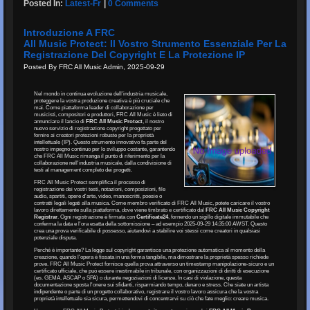
Posted In:
Latest-Fr
|
0 Comments
Introduzione A FRC
All Music Protect: Il Vostro Strumento Essenziale Per La
Registrazione Del Copyright E La Protezione IP
Posted By FRC All Music Admin, 2025-09-29
Nel mondo in continua evoluzione dell'industria musicale,
proteggere la vostra produzione creativa è più cruciale che
mai. Come piattaforma leader di collaborazione per
musicisti, compositori e produttori, FRC All Music è lieto di
annunciare il lancio di
FRC All Music Protect
, il nostro
nuovo servizio di registrazione copyright progettato per
fornire ai creatori protezioni robuste per la proprietà
intellettuale (IP). Questo strumento innovativo fa parte del
nostro impegno continuo per lo sviluppo costante, garantendo
che FRC All Music rimanga il punto di riferimento per la
collaborazione nell'industria musicale, dalla condivisione di
testi al management completo dei progetti.
FRC All Music Protect semplifica il processo di
registrazione dei vostri testi, notazioni, composizioni, file
audio, spartiti, opere d'arte, video, manoscritti, poesie o
contratti legali legati alla musica. Come membro verificato di FRC All Music, potete caricare il vostro
lavoro direttamente sulla piattaforma, dove viene timbrato e certificato dal
FRC All Music Copyright
Registrar
. Ogni registrazione è firmata con
Certificate24
, fornendo un sigillo digitale immutabile che
conferma la data e l'ora esatta della sottomissione – ad esempio 2025-09-29 14:35:00 AWST. Questo
crea una prova verificabile di possesso, aiutandovi a stabilire voi stessi come creatori in qualsiasi
potenziale disputa.
Perché è importante? La legge sul copyright garantisce una protezione automatica al momento della
creazione, quando l'opera è fissata in una forma tangibile, ma dimostrare la proprietà spesso richiede
prove. FRC All Music Protect fornisce quella prova attraverso un timestamp manipolazione-sicuro e un
certificato ufficiale, che può essere inestimabile in tribunale, con organizzazioni di diritti di esecuzione
(es. GEMA, ASCAP o SPA) o durante negoziazioni di licenze. In casi di violazione, questa
documentazione sposta l'onere sui sfidanti, risparmiando tempo, denaro e stress. Che siate un artista
indipendente o parte di un progetto collaborativo, registrare il vostro lavoro assicura che la vostra
proprietà intellettuale sia sicura, permettendovi di concentrarvi su ciò che fate meglio: creare musica.