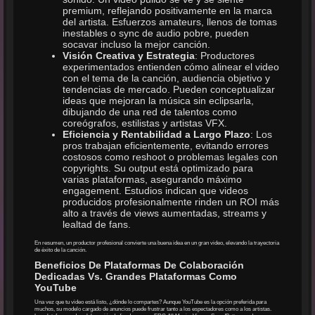
premium, reflejando positivamente en la marca
del artista. Esfuerzos amateurs, llenos de tomas
inestables o sync de audio pobre, pueden
socavar incluso la mejor canción.
Visión Creativa y Estrategia
: Productores
experimentados entienden cómo alinear el video
con el tema de la canción, audiencia objetivo y
tendencias de mercado. Pueden conceptualizar
ideas que mejoran la música sin eclipsarla,
dibujando de una red de talentos como
coreógrafos, estilistas y artistas VFX.
Eficiencia y Rentabilidad a Largo Plazo
: Los
pros trabajan eficientemente, evitando errores
costosos como reshoot o problemas legales con
copyrights. Su output está optimizado para
varias plataformas, asegurando máximo
engagement. Estudios indican que videos
producidos profesionalmente rinden un ROI más
alto a través de views aumentadas, streams y
lealtad de fans.
En resumen, un productor profesional convierte una buena idea en un gran video, elevando la trayectoria
de éxito de la canción.
Beneficios De Plataformas De Colaboración
Dedicadas Vs. Grandes Plataformas Como
YouTube
Una vez que tu video está listo, ¿dónde lo compartes? Aunque YouTube es la opción preferida para
muchos, su modelo cargado de anuncios puede frustrar tanto a los espectadores como a los artistas.