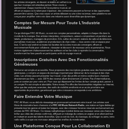
les artistes émergents, en devenir et établis en veillant à ce
que leur musique soit entendue partout. Nous visons à
autonomiser chaque membre de l'écosystème musical, en
offrant un espace où le talent peut s'épanouir, des connexions peuvent se former et des opportunités
peuvent être saisies. Que vous soyez un artiste débutant ou une icône reconnue, notre plateforme est
conçue pour amplifier votre voix dans une industrie aussi diversifiée que dynamique.
Comptes Sur Mesure Pour Toute L'Industrie
Musicale
Ce qui distingue FRC All Music, ce sont nos comptes personnalisés, adaptés à chaque rôle dans le
monde de la musique. Des artistes interprètes, compositeurs, auteurs-compositeurs et paroliers aux
labels, producteurs, managers de promotion, DJs, salles de concert, stations de radio et de télévision,
journalistes musicaux, académies et producteurs de clips vidéo — nous avons créé un espace pour
tous. C'est le seul endroit où toutes les facettes de la scène musicale convergent, offrant un
environnement fluide pour collaborer, réseauter et découvrir de nouveaux amis et partenaires. Nous
invitons également chaleureusement les auditeurs et les fan clubs à rejoindre la conversation,
transformant les fans passifs en participants actifs du voyage musical.
Inscriptions Gratuites Avec Des Fonctionnalités
Généreuses
Démarrer est simple et accessible. Nous proposons des inscriptions gratuites avec des fonctionnalités
généreuses, y compris un espace de stockage important pour téléverser de la musique et des clips
vidéo. Les artistes peuvent présenter leur travail, créer des profils et même vendre leurs chansons
directement aux fans — avec 100 % des revenus allant directement à l'artiste. Pas d'intermédiaires,
juste un soutien pur pour votre art. Pour ceux qui dépassent les limites de leur compte gratuit, passer à
un compte Pro est simple et abordable. Notre niveau Pro offre des fonctionnalités inégalées sur Internet,
telles que des analyses avancées, des outils de visibilité améliorés et un accès prioritaire aux
opportunités de promotion, garantissant que votre croissance corresponde à vos ambitions.
Faire Entendre Votre Musique
FRC All Music va au-delà du réseautage en promouvant activement votre travail. Les artistes sont
libres de soumettre leurs chansons à la
FRC All Music Network Radio
, une station en ligne dédiée qui
présente tous les genres et toutes les langues, avec des créneaux horaires réservés exclusivement aux
artistes de FRC All Music. Ce réseau radiophonique mondial donne aux nouveaux venus une chance de
briller aux côtés des artistes confirmés, diffusant un mélange de contenu en anglais et en allemand tout
en mettant en avant des talents diversifiés. Que ce soit du rock, du classique, du schlager ou autre, notre
radio veille à ce que vos morceaux atteignent les oreilles du monde entier.
Une Plateforme Conçue Pour La Collaboration Et