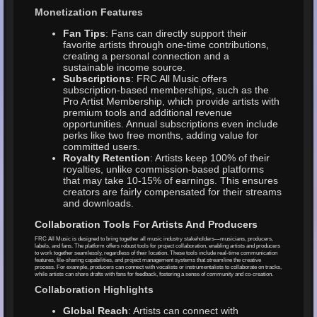
Monetization Features
Fan Tips
: Fans can directly support their
favorite artists through one-time contributions,
creating a personal connection and a
sustainable income source.
Subscriptions
: FRC All Music offers
subscription-based memberships, such as the
Pro Artist Membership, which provide artists with
premium tools and additional revenue
opportunities. Annual subscriptions even include
perks like two free months, adding value for
committed users.
Royalty Retention
: Artists keep 100% of their
royalties, unlike commission-based platforms
that may take 10-15% of earnings. This ensures
creators are fairly compensated for their streams
and downloads.
Collaboration Tools For Artists And Producers
FRC All Music is designed to bring together all music industry stakeholders—musicians, producers,
labels, and fans. The platform offers robust tools for project collaboration, enabling artists and producers
to work together seamlessly, regardless of their location. These tools include real-time communication
features, file-sharing capabilities, and project management systems that streamline the creative
process. For example, producers can connect with vocalists or instrumentalists to collaborate on tracks,
while artists can share drafts with fans for feedback, fostering a sense of community and co-creation.
Collaboration Highlights
Global Reach
: Artists can connect with