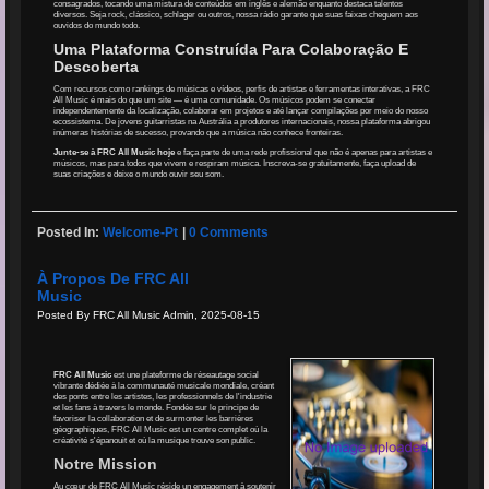
consagrados, tocando uma mistura de conteúdos em inglês e alemão enquanto destaca talentos
diversos. Seja rock, clássico, schlager ou outros, nossa rádio garante que suas faixas cheguem aos
ouvidos do mundo todo.
Uma Plataforma Construída Para Colaboração E
Descoberta
Com recursos como rankings de músicas e vídeos, perfis de artistas e ferramentas interativas, a FRC
All Music é mais do que um site — é uma comunidade. Os músicos podem se conectar
independentemente da localização, colaborar em projetos e até lançar compilações por meio do nosso
ecossistema. De jovens guitarristas na Austrália a produtores internacionais, nossa plataforma abrigou
inúmeras histórias de sucesso, provando que a música não conhece fronteiras.
Junte-se à FRC All Music hoje
e faça parte de uma rede profissional que não é apenas para artistas e
músicos, mas para todos que vivem e respiram música. Inscreva-se gratuitamente, faça upload de
suas criações e deixe o mundo ouvir seu som.
Posted In:
Welcome-Pt
|
0 Comments
À Propos De FRC All
Music
Posted By FRC All Music Admin, 2025-08-15
FRC All Music
est une plateforme de réseautage social
vibrante dédiée à la communauté musicale mondiale, créant
des ponts entre les artistes, les professionnels de l'industrie
et les fans à travers le monde. Fondée sur le principe de
favoriser la collaboration et de surmonter les barrières
géographiques, FRC All Music est un centre complet où la
créativité s'épanouit et où la musique trouve son public.
Notre Mission
Au cœur de FRC All Music réside un engagement à soutenir