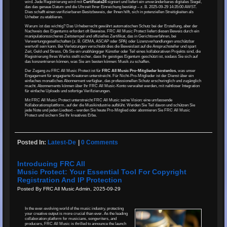
wird. Jede Registrierung wird mit
Certificate24
signiert und liefert ein unveränderbares digitales Siegel,
das das genaue Datum und die Uhrzeit Ihrer Einreichung bestätigt – z. B. 2025-09-29 14:35:00 AWST.
Dies schafft einen verifizierbaren Besitzbeweis, der Ihnen hilft, sich in potenziellen Streitigkeiten als
Urheber zu etablieren.
Warum ist das wichtig? Das Urheberrecht gewährt automatischen Schutz bei der Erstellung, aber der
Nachweis des Eigentums erfordert oft Beweise. FRC All Music Protect liefert diesen Beweis durch ein
manipulationssicheres Zeitstempel und offizielles Zertifikat, das in Gerichtsverfahren, bei
Verwertungsgesellschaften (z. B. GEMA, ASCAP oder SPA) oder Lizenzverhandlungen unschätzbar
wertvoll sein kann. Bei Verletzungen verschiebt dies die Beweislast auf die Anspruchsteller und spart
Zeit, Geld und Stress. Ob Sie ein unabhängiger Künstler oder Teil eines kollaborativen Projekts sind, die
Registrierung Ihres Werks stellt sicher, dass Ihr geistiges Eigentum geschützt ist, sodass Sie sich auf
das konzentrieren können, was Sie am besten können: Musik zu schaffen.
Der Zugang zu FRC All Music Protect ist für
FRC All Music Pro-Mitglieder
kostenlos
, was unser
Engagement für engagierte Kreatoren unterstreicht. Für Nicht-Pro-Mitglieder ist der Dienst über ein
einfaches monatliches Abonnement verfügbar, das professionellen Schutz erschwinglich und zugänglich
macht. Abonnements können über Ihr FRC All Music-Konto verwaltet werden, mit nahtloser Integration
für einfache Uploads und sofortige Verifizierungen.
Mit FRC All Music Protect unterstreicht FRC All Music seine Vision: eine umfassende
Kollaborationsplattform, auf der die Musikindustrie aufblüht. Werden Sie Teil davon und schützen Sie
jede Note und jeden Liedtext – werden Sie heute Pro-Mitglied oder abonnieren Sie FRC All Music
Protect und sichern Sie Ihr kreatives Erbe.
Posted In:
Latest-De
|
0 Comments
Introducing FRC All
Music Protect: Your Essential Tool For Copyright
Registration And IP Protection
Posted By FRC All Music Admin, 2025-09-29
In the ever-evolving world of the music industry, protecting
your creative output is more crucial than ever. As the leading
collaboration platform for musicians, songwriters, and
producers, FRC All Music is thrilled to announce the launch