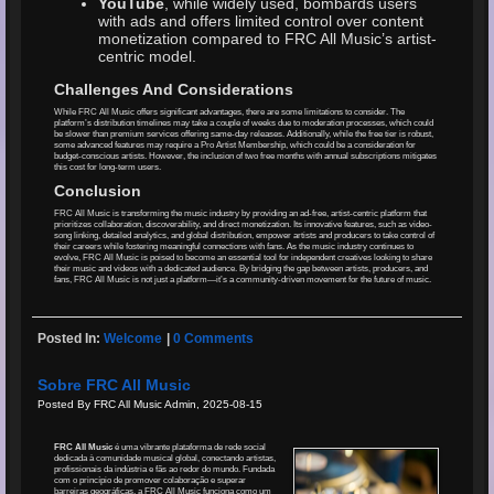
YouTube
, while widely used, bombards users
with ads and offers limited control over content
monetization compared to FRC All Music’s artist-
centric model.
Challenges And Considerations
While FRC All Music offers significant advantages, there are some limitations to consider. The
platform’s distribution timelines may take a couple of weeks due to moderation processes, which could
be slower than premium services offering same-day releases. Additionally, while the free tier is robust,
some advanced features may require a Pro Artist Membership, which could be a consideration for
budget-conscious artists. However, the inclusion of two free months with annual subscriptions mitigates
this cost for long-term users.
Conclusion
FRC All Music is transforming the music industry by providing an ad-free, artist-centric platform that
prioritizes collaboration, discoverability, and direct monetization. Its innovative features, such as video-
song linking, detailed analytics, and global distribution, empower artists and producers to take control of
their careers while fostering meaningful connections with fans. As the music industry continues to
evolve, FRC All Music is poised to become an essential tool for independent creatives looking to share
their music and videos with a dedicated audience. By bridging the gap between artists, producers, and
fans, FRC All Music is not just a platform—it’s a community-driven movement for the future of music.
Posted In:
Welcome
|
0 Comments
Sobre FRC All Music
Posted By FRC All Music Admin, 2025-08-15
FRC All Music
é uma vibrante plataforma de rede social
dedicada à comunidade musical global, conectando artistas,
profissionais da indústria e fãs ao redor do mundo. Fundada
com o princípio de promover colaboração e superar
barreiras geográficas, a FRC All Music funciona como um