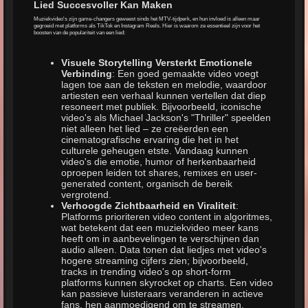
Lied Succesvoller Kan Maken
Muziekvideo's zijn game-changers geweest sinds het MTV-tijdperk, en hun invloed is alleen maar
gegroeid met platforms als TikTok en Instagram Reels. Hier is waarom ze essentieel zijn voor het
boosten van de populariteit van een lied:
Visuele Storytelling Versterkt Emotionele
Verbinding
: Een goed gemaakte video voegt
lagen toe aan de teksten en melodie, waardoor
artiesten een verhaal kunnen vertellen dat diep
resoneert met publiek. Bijvoorbeeld, iconische
video's als Michael Jackson's "Thriller" speelden
niet alleen het lied – ze creëerden een
cinematografische ervaring die het in het
culturele geheugen etste. Vandaag kunnen
video's die emotie, humor of herkenbaarheid
oproepen leiden tot shares, remixes en user-
generated content, organisch de bereik
vergrotend.
Verhoogde Zichtbaarheid en Viraliteit
:
Platforms prioriteren video content in algoritmes,
wat betekent dat een muziekvideo meer kans
heeft om in aanbevelingen te verschijnen dan
audio alleen. Data tonen dat liedjes met video's
hogere streaming cijfers zien; bijvoorbeeld,
tracks in trending video's op short-form
platforms kunnen skyrocket op charts. Een video
kan passieve luisteraars veranderen in actieve
fans, hen aanmoedigend om te streamen,