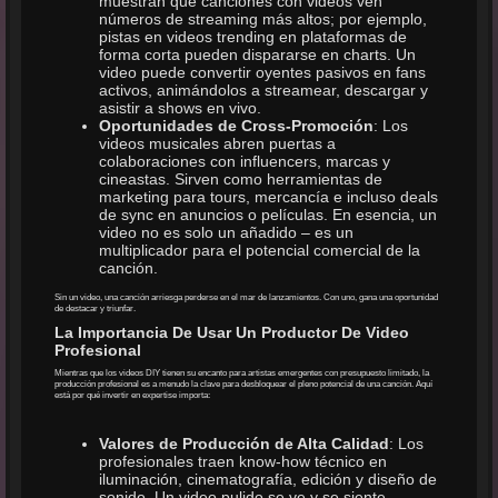
muestran que canciones con videos ven
números de streaming más altos; por ejemplo,
pistas en videos trending en plataformas de
forma corta pueden dispararse en charts. Un
video puede convertir oyentes pasivos en fans
activos, animándolos a streamear, descargar y
asistir a shows en vivo.
Oportunidades de Cross-Promoción
: Los
videos musicales abren puertas a
colaboraciones con influencers, marcas y
cineastas. Sirven como herramientas de
marketing para tours, mercancía e incluso deals
de sync en anuncios o películas. En esencia, un
video no es solo un añadido – es un
multiplicador para el potencial comercial de la
canción.
Sin un video, una canción arriesga perderse en el mar de lanzamientos. Con uno, gana una oportunidad
de destacar y triunfar.
La Importancia De Usar Un Productor De Video
Profesional
Mientras que los videos DIY tienen su encanto para artistas emergentes con presupuesto limitado, la
producción profesional es a menudo la clave para desbloquear el pleno potencial de una canción. Aquí
está por qué invertir en expertise importa:
Valores de Producción de Alta Calidad
: Los
profesionales traen know-how técnico en
iluminación, cinematografía, edición y diseño de
sonido. Un video pulido se ve y se siente