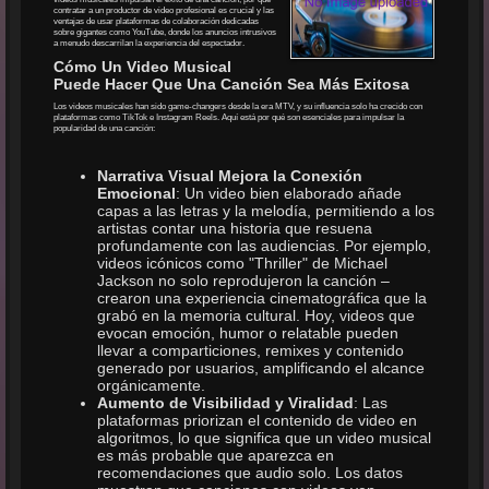
contratar a un productor de video profesional es crucial y las
ventajas de usar plataformas de colaboración dedicadas
sobre gigantes como YouTube, donde los anuncios intrusivos
a menudo descarrilan la experiencia del espectador.
Cómo Un Video Musical
Puede Hacer Que Una Canción Sea Más Exitosa
Los videos musicales han sido game-changers desde la era MTV, y su influencia solo ha crecido con
plataformas como TikTok e Instagram Reels. Aquí está por qué son esenciales para impulsar la
popularidad de una canción:
Narrativa Visual Mejora la Conexión
Emocional
: Un video bien elaborado añade
capas a las letras y la melodía, permitiendo a los
artistas contar una historia que resuena
profundamente con las audiencias. Por ejemplo,
videos icónicos como "Thriller" de Michael
Jackson no solo reprodujeron la canción –
crearon una experiencia cinematográfica que la
grabó en la memoria cultural. Hoy, videos que
evocan emoción, humor o relatable pueden
llevar a comparticiones, remixes y contenido
generado por usuarios, amplificando el alcance
orgánicamente.
Aumento de Visibilidad y Viralidad
: Las
plataformas priorizan el contenido de video en
algoritmos, lo que significa que un video musical
es más probable que aparezca en
recomendaciones que audio solo. Los datos