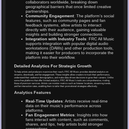
collaborators worldwide, breaking down
geographical barriers that once limited creative
partnerships.
Community Engagement
: The platform’s social
features, such as community pages and fan
feedback systems, allow artists to interact
directly with their audience, gaining valuable
insights and building stronger connections.
Integration with Industry Tools
: FRC All Music
supports integration with popular digital audio
workstations (DAWs) and other production tools,
making it easier for producers to incorporate the
platform into their workflow.
Detailed Analytics For Strategic Growth
To help artists and producers maximize their reach, FRC All Music provides detailed analytics on
streams, downloads, and fan engagement. These insights allow creators to track their performance,
understand their audience demographics, and make data-driven decisions to grow their careers. Unlike
some free platforms that offer limited analytics, FRC All Music’s tools are comprehensive, rivaling
those of premium services. Artists can monitor metrics such as listener locations, streaming trends,
and fan interaction rates, enabling them to tailor their promotional strategies effectively.
Analytics Features
Real-Time Updates
: Artists receive real-time
data on their music’s performance across
platforms.
Fan Engagement Metrics
: Insights into how
fans interact with content, such as comments,
shares, and tips, help artists build stronger
connections.