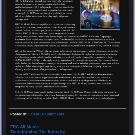
of
FRC All Music Protect
, our new copyright registration
service designed to empower creators with robust
intellectual property (IP) safeguards. This innovative tool is
part of our ongoing commitment to constant development,
ensuring FRC All Music remains the go-to hub for music
industry collaboration, from lyric sharing to full project
management.
FRC All Music Protect simplifies the process of registering
your lyrics, notations, compositions, audio files, sheet music,
artwork, videos, manuscripts, poetry, or legal contracts. As a
verified FRC All Music member, you can upload your work
directly to the platform, where it is timestamped and certified by the
FRC All Music Copyright
Registrar
. Each registration is signed using
Certificate24
, providing an immutable digital seal that
confirms the exact date and time of your submission—such as 2025-09-29 14:35:00 AWST. This creates
a verifiable record of possession, helping you establish yourself as the originator in any potential dispute.
Why is this important? Copyright law grants automatic protection upon creation, but proving ownership
often requires evidence. FRC All Music Protect delivers that proof through a tamper-proof timestamp
and official certificate, which can be invaluable in court, with performing rights organizations (e.g.,
GEMA, ASCAP, or SPA), or during licensing negotiations. In cases of infringement, this documentation
shifts the burden to challengers, saving time, money, and stress. Whether you're an independent artist or
part of a collaborative project, registering your work ensures your intellectual property is secure,
allowing you to focus on what you do best: creating music.
Access to FRC All Music Protect is included at
no extra cost
for
FRC All Music Pro members
,
reflecting our dedication to supporting dedicated creators. For non-Pro members, the service is
available via a simple monthly subscription, making professional-grade protection affordable and
accessible. Subscriptions can be managed through your FRC All Music account, with seamless
integration for easy uploads and instant verifications.
As FRC All Music continues to evolve, services like FRC All Music Protect underscore our vision: a
comprehensive collaboration site where the music industry thrives. Join us in protecting every note and
lyric—sign up for Pro today or subscribe to FRC All Music Protect and secure your creative legacy.
Posted In:
Latest
|
0 Comments
FRC All Music
Transforming The Industry