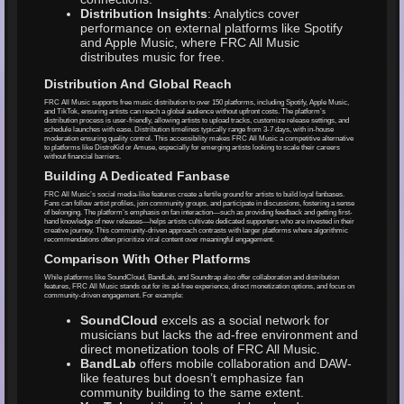
Distribution Insights
: Analytics cover
performance on external platforms like Spotify
and Apple Music, where FRC All Music
distributes music for free.
Distribution And Global Reach
FRC All Music supports free music distribution to over 150 platforms, including Spotify, Apple Music,
and TikTok, ensuring artists can reach a global audience without upfront costs. The platform’s
distribution process is user-friendly, allowing artists to upload tracks, customize release settings, and
schedule launches with ease. Distribution timelines typically range from 3-7 days, with in-house
moderation ensuring quality control. This accessibility makes FRC All Music a competitive alternative
to platforms like DistroKid or Amuse, especially for emerging artists looking to scale their careers
without financial barriers.
Building A Dedicated Fanbase
FRC All Music’s social media-like features create a fertile ground for artists to build loyal fanbases.
Fans can follow artist profiles, join community groups, and participate in discussions, fostering a sense
of belonging. The platform’s emphasis on fan interaction—such as providing feedback and getting first-
hand knowledge of new releases—helps artists cultivate dedicated supporters who are invested in their
creative journey. This community-driven approach contrasts with larger platforms where algorithmic
recommendations often prioritize viral content over meaningful engagement.
Comparison With Other Platforms
While platforms like SoundCloud, BandLab, and Soundtrap also offer collaboration and distribution
features, FRC All Music stands out for its ad-free experience, direct monetization options, and focus on
community-driven engagement. For example:
SoundCloud
excels as a social network for
musicians but lacks the ad-free environment and
direct monetization tools of FRC All Music.
BandLab
offers mobile collaboration and DAW-
like features but doesn’t emphasize fan
community building to the same extent.