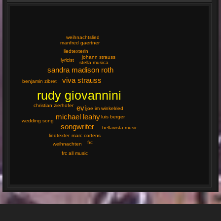
weihnachtslied
manfred gaertner
liedtexterin
johann strauss
lyricist
stella musica
sandra madison roth
viva strauss
benjamin zibret
rudy giovannini
christian zierhofer
evi
joe im winkelried
michael leahy
luis berger
wedding song
songwriter
bellavista music
liedtexter
marc cortens
frc
weihnachten
frc all music