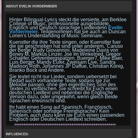
ABOUT EVELIN VORDERMEIER
Hinter Bilingual-Lyrics steckt die versierte, am Berklee
College of Music, professionelle ausgebildete,
Englisch und Deutsch sprachige Liedtexterin
Evelin
Vordermeier
. Teilgenommen hat sie auch an Duncan
Lorien's Understanding of Music Seminare.
Kuenstler die ihre Texte singen, oder Kuenstler fuer
die sie geschrieben hat sind unter anderem, 'Caruso
der Berge' Rudy Giovannini, Madeleine Davis von
Boney M, Markus Linzer, Joe Im Winkelried, Gregor
Schaefer, Gehrenbergspatzen, Buerger7, Mike Baer,
Luis Berger, Mandy Euler, Zweisam Live, Sandra
Madison Roth, Johannes JP Daffue, Christian König,
Branko Bock und Andere.
Sie textet nicht nur Lieder, sondern uebersetzt bei
Bedarf auch vorhandene Texte, sodass sie zur
Melodie passen, ohne den eigentlichen Sinn des
Textes zu verfälschen. Sie schreibt für Euch einen
deutschen Liedtext und nebenbei die Englische
Version dazu, oder umgekehrt, wenn gleich Beide
Sprachen erwünscht sind.
Ihr habt einen Song auf Spanisch, Französisch,
Italienisch oder sonstige Fremdsprache? Kein
Problem, auch dazu kann sie Euch einen passenden
Englisch oder Deutschen Liedtext schreiben.
*******************************************************
Bilingual-Lyrics is
Evelin Vordermeier
, an
accomplished lyricist who studied professional lyric
INFLUENCES:
writing at Berklee College of Music as well as having