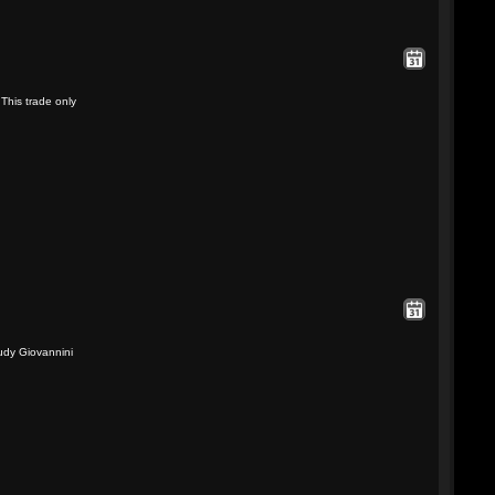
This trade only
udy Giovannini