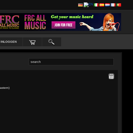
INLOGGEN
astern)