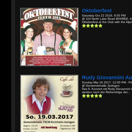
Oktoberfest
Saturday Oct 22 2016, 6:00 PM
@ 110 North Lake Road MYAREE, 6
Oktoberfest at the Club with the Alp
Rudy Giovannini Au
Sunday Mar 19 2017, 12:00 PM - Fr
@ Gemeindehalle Jesingen
Das 9. Konzert mit Rudy Giovannini 
werden nach der Reihenfolge der...