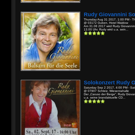
Rudy Giovannini So
Thursday Aug 31 2017, 1:00 PM - T
@ 03172 Guben, Hotel Waldow
Am 31.08 2017 wird Rudy Giovannini
13.00 Uhr. Rudy wird u.a. sein...
Solokonzert Rudy G
Saturday Sep 2 2017, 4:00 PM - Sa
@ 07907 Schleiz, Wiesentahalle
Der „Caruso der Berge“, Rudy Giovan
u.a. seine brandaktuelle CD...