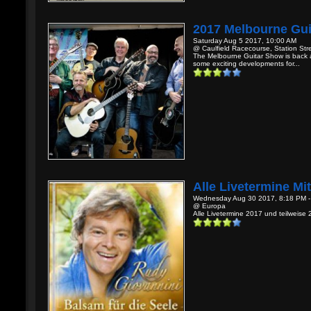
2017 Melbourne Gu
Saturday Aug 5 2017, 10:00 AM
@ Caulfield Racecourse, Station Stree
The Melbourne Guitar Show is back ag
some exciting developments for...
Alle Livetermine Mi
Wednesday Aug 30 2017, 8:18 PM 
@ Europa
Alle Livetermine 2017 und teilweise 