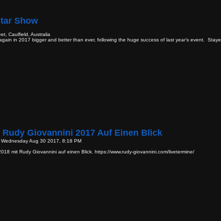
itar Show
t, Caulfield, Australia
ain in 2017 bigger and better than ever, following the huge success of last year’s event. Staye
t Rudy Giovannini 2017 Auf Einen Blick
- Wednesday Aug 30 2017, 8:18 PM
2018 mit Rudy Giovannini auf einen Blick. https://www.rudy-giovannini.com/livetermine/