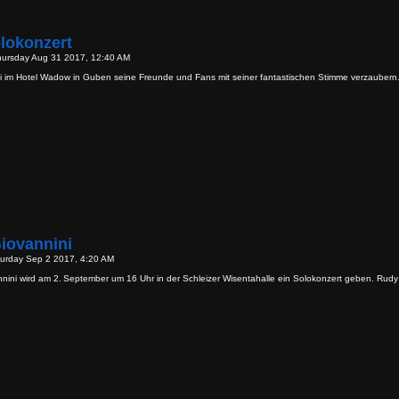
lokonzert
hursday Aug 31 2017, 12:40 AM
 im Hotel Wadow in Guben seine Freunde und Fans mit seiner fantastischen Stimme verzaubern.
iovannini
turday Sep 2 2017, 4:20 AM
nini wird am 2. September um 16 Uhr in der Schleizer Wisentahalle ein Solokonzert geben. Rudy 