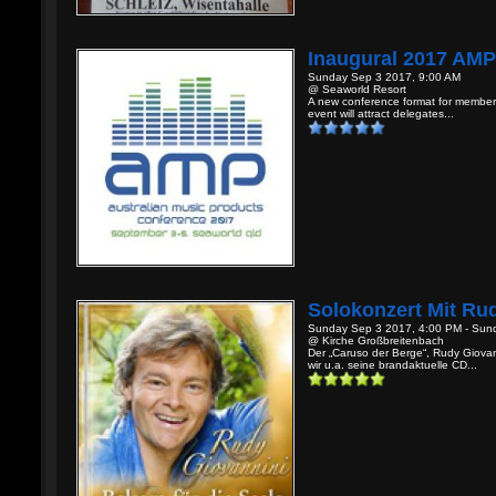
Inaugural 2017 AMP
Sunday Sep 3 2017, 9:00 AM
@ Seaworld Resort
A new conference format for members 
event will attract delegates...
Solokonzert Mit Rud
Sunday Sep 3 2017, 4:00 PM - Sun
@ Kirche Großbreitenbach
Der „Caruso der Berge“, Rudy Giovan
wir u.a. seine brandaktuelle CD...