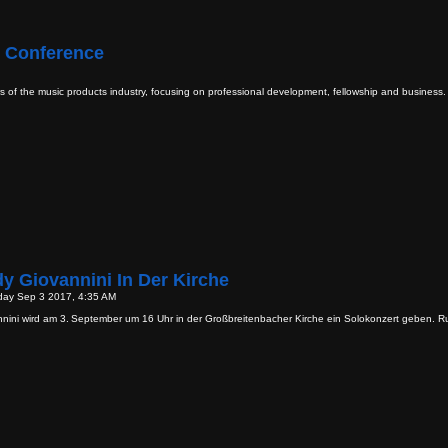
 Conference
of the music products industry, focusing on professional development, fellowship and business. 
y Giovannini In Der Kirche
day Sep 3 2017, 4:35 AM
nini wird am 3. September um 16 Uhr in der Großbreitenbacher Kirche ein Solokonzert geben. R