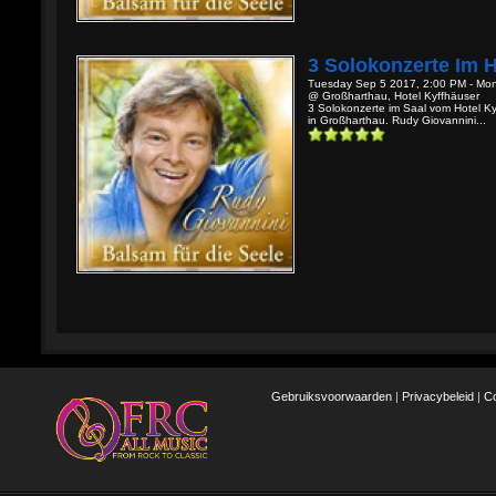
3 Solokonzerte Im H
Tuesday Sep 5 2017, 2:00 PM - Mo
@ Großharthau, Hotel Kyffhäuser
3 Solokonzerte im Saal vom Hotel Ky
in Großharthau. Rudy Giovannini...
Gebruiksvoorwaarden
|
Privacybeleid
|
C