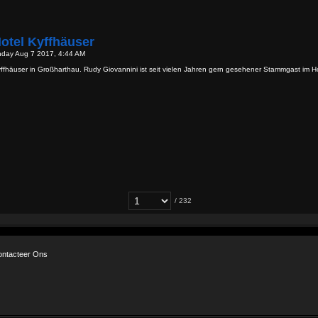
otel Kyffhäuser
nday Aug 7 2017, 4:44 AM
ffhäuser in Großharthau. Rudy Giovannini ist seit vielen Jahren gern gesehener Stammgast im H
/ 232
ontacteer Ons