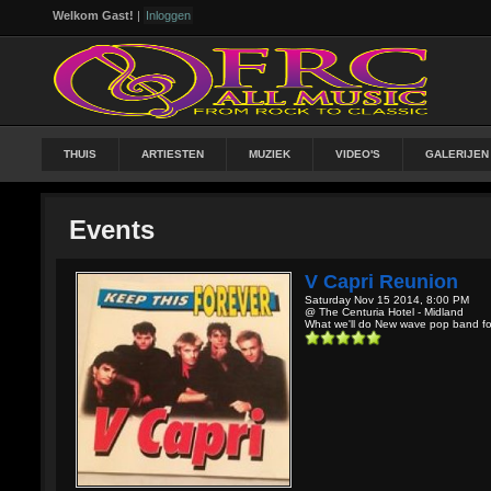
Welkom Gast!
|
Inloggen
THUIS
ARTIESTEN
MUZIEK
VIDEO'S
GALERIJEN
Events
V Capri Reunion
Saturday Nov 15 2014, 8:00 PM
@ The Centuria Hotel - Midland
What we'll do New wave pop band for