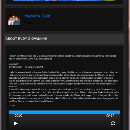
Marietta.reiß
offline
ABOUT RUDY GIOVANNINI
"Ich bin ein Mensch, der das Glück hat, mit seiner Stimme andere Menschen glücklich machen zu können und
das ist fantastisch!" www.rudy-giovannini.de
Biography:
Einmal gehört – für immer verführt
Rudy Giovannini betritt mit einem flotten Lied auf den Lippen die Bühne und schon nach wenigen Tönen hat er das
Publikum für sich erobert. Er braucht dazu keine großen Showeffekte, ihm reichen dafür die Musik und seine
besondere Ausstrahlung. Hier ist endlich einmal ein moderner Tenor, der nicht „knödelt“, sondern mit seiner
klaren, ausdrucksvollen Stimme uns jedes einzelne Wort verstehen läßt, als würde er singend zu uns sprechen!
Aber der „Caruso der Berge“ ist nicht nur ein fantastischer Sänger, sondern vor allem ein hervorragender Live-
Künstler.
Sanfte Balladen singt er so einfühlsam, dass so manchem Besucher Tränen der Rührung in die Augen steigen,
genauso versteht er es aber auch, die Hallen mit Stimmungsliedern zum Beben zu bringen. Zudem würzt er seine
Moderationen mit viel Humor und verlässt auch immer wieder die Bühne, läuft singend und scherzend durch die
Reihen und findet immer wieder Möglichkeiten, das Publikum ins Geschehen mit einzubeziehen. Langeweile hat
bei Rudy Giovanninis Auftritten keine Chance.
*******
00:00
00:57