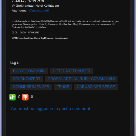
7 2017, 4:44 AM
@ Großharthau, Hotel Kyffhäuser
Attendees:
@marietta.reiß
3 Solokonzerte im Saal vom Hotel Kyffhäuser in Großharthau. Rudy Giovannini ist seit vielen Jahren gern
gesehener Stammgast im Hotel Kyffhäuser in Großharthau. Rudy Giovannini wird u.a. seine neue CD
"Balsam für die Seele" vorstellen.
05.09. - 06.09. - 07.09.2017
01909 Großharthau, Hotel Kyffhäuser, Solokonzert
Tags
RUDY GIOVANNINI
HOTEL KYFFHAUSER
SOLOKONZERT
GROSSHARTHAU RUDY GIOVANNNINI
SCHMUSESAENGER
TENOR
CARUSO DER BERGE
0
0
You must be logged in to post a comment