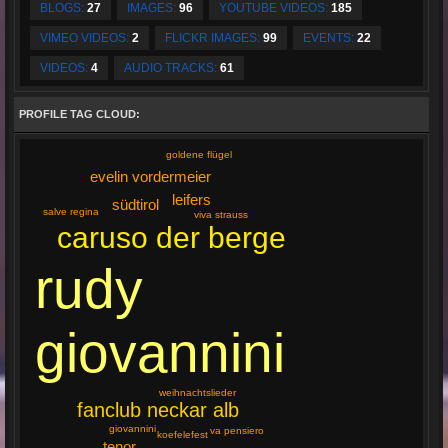
BLOGS:
27
IMAGES:
96
YOUTUBE VIDEOS:
185
VIMEO VIDEOS:
2
FLICKR IMAGES:
99
EVENTS:
22
VIDEOS:
4
AUDIO TRACKS:
61
PROFILE TAG CLOUD:
goldene flügel
evelin vordermeier
leifers
südtirol
salve regina
viva strauss
caruso der berge
rudy
giovannini
weihnachtslieder
fanclub neckar alb
giovannini
va pensiero
koefelefest
tenor