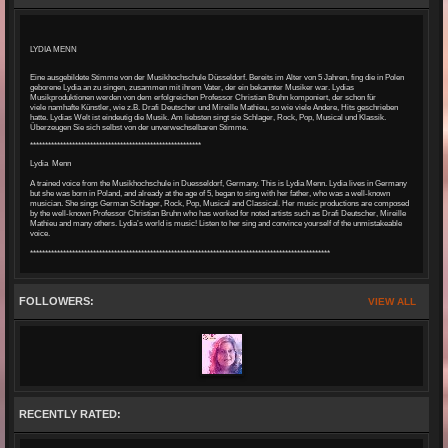
LYDIA MENN
Eine ausgebildete Stimme von der Musikhochschule Düsseldorf.
Bereits im Alter von 5 Jahren, fing die in Polen
geborene Lydia an zu singen, zusammen mit ihrem Vater, der ein bekannter Musiker war.
Lydias
Musikproduktionen werden von dem erfolgreichen Professor Christian Bruhn komponiert, der schon für
viele
namhafte Künstler, wie z.B. Drafi Deutscher und Mireille Mathieu, so wie viele Andere, Hits geschrieben
hatte.
Lydias Welt ist eindeutig die Musik. Am liebsten
singt sie Schlager, Rock, Pop, Musical und Klassik.
Überzeugen Sie sich selbst von der unverwechselbaren Stimme.
*********************************************************
Lydia Menn
A trained voice from the Musikhochschule in Duesseldorf, Germany. This is Lydia Menn. Lydia lives in Germany
but she was born in Poland, and already at the age of 5, began to sing with her father, who was a well-known
musician. She sings German Schlager, Rock, Pop, Musical and Classical. Her music productions are composed
by the well-known Professor Christian Bruhn who has worked for noted artists such as Drafi Deutscher, Mireille
Mathieu and many others. Lydia’s world is music! Listen to her sing and convince yourself of the unmistakeable
voice.
****************************************************************************************************
FOLLOWERS:
VIEW ALL
RECENTLY RATED: