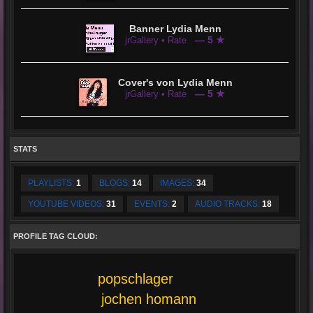
Banner Lydia Menn
— 5 ★
jrGallery • Rate
Cover's von Lydia Menn
— 5 ★
jrGallery • Rate
STATS
PLAYLISTS:
1
BLOGS:
14
IMAGES:
34
YOUTUBE VIDEOS:
31
EVENTS:
2
AUDIO TRACKS:
18
PROFILE TAG CLOUD:
popschlager
jochen homann