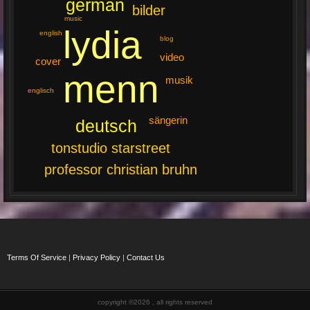
german
bilder
music
lydia
english
blog
video
cover
menn
musik
englisch
sängerin
deutsch
tonstudio starstreet
professor christian bruhn
Terms Of Service
|
Privacy Policy
|
Contact Us
copyright ©2026 , all rights reserved