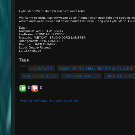
Lydia Menn-Wenn du mich mal nicht mehr liebst
Wer kennt es nicht, man will wissen ob ein Partner einen noch liebt und sollte es nic
wissen,auch wenn es weh tut davon handelt der neue Song von Lydia Menn. Es ist a
Daten:
Komponist: WALTER WESSELY
Liedtexter: BERND MEINUNGER
Mastering: WETCAT _STUDIO-JÖRG LAMSTER
Arrangement: JÖRG LAMSTER
Produzent:JACK ONTARIO
Label: Ontario Records
LC-Code:85275
Tags
LYDIA MENN
WENN DU MICH MAL NICHT MEHR LIEBST
WALTER WESSELY
BERND MEINUNGER
WETCAT _STUD
0
0
You must be logged in to post a comment