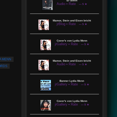
Er allein
Audio • Rate
— 5 ★
Mamor, Stein und Eisen bricht
jrBlog • Rate
— 5 ★
Cover's von Lydia Menn
jrGallery • Rate
— 5 ★
A MENN
Mamor, Stein und Eisen bricht
Audio • Rate
— 5 ★
ORDS
Banner Lydia Menn
jrGallery • Rate
— 5 ★
Cover's von Lydia Menn
jrGallery • Rate
— 5 ★