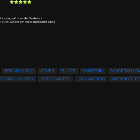
ht sein, will man die Wahrheit
uch wieder ein toller tanzbarer Song......
FRC ALL MUSIC
COVER
BILDER
SÄNGERIN
SÄNGERIN LYDI
IO-JÖRG LAMSTER
JÖRG LAMSTER
JACK ONTARIO
ONTARIO REC