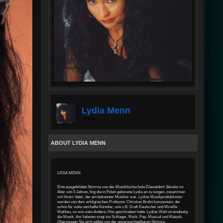
Lydia Menn
offline
ABOUT LYDIA MENN
LYDIA MENN
Eine ausgebildete Stimme von der Musikhochschule Düsseldorf.
Bereits im
Alter von 5 Jahren, fing die in Polen geborene Lydia an zu singen, zusammen
mit ihrem Vater, der ein bekannter Musiker war.
Lydias Musikproduktionen
werden von dem erfolgreichen Professor Christian Bruhn komponiert, der
schon für viele
namhafte Künstler, wie z.B. Drafi Deutscher und Mireille
Mathieu, so wie viele Andere, Hits geschrieben hatte.
Lydias Welt ist eindeutig
die Musik. Am liebsten
singt sie Schlager, Rock, Pop, Musical und Klassik.
Überzeugen Sie sich selbst von der unverwechselbaren Stimme.