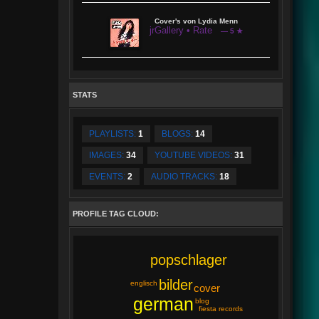
Cover's von Lydia Menn
jrGallery • Rate
— 5 ★
STATS
PLAYLISTS:
1
BLOGS:
14
IMAGES:
34
YOUTUBE VIDEOS:
31
EVENTS:
2
AUDIO TRACKS:
18
PROFILE TAG CLOUD:
popschlager
bilder
englisch
cover
german
blog
fiesta records