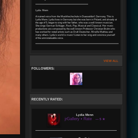
*********************************************************
Lydia Menn
A trained voice from the Musikhochschule in Duesseldorf, Germany. This is
Lydia Menn. Lydia lives in Germany but she was born in Poland, and already at
the age of 5, began to sing with her father, who was a well-known musician.
She sings German Schlager, Rock, Pop, Musical and Classical. Her music
productions are composed by the well-known Professor Christian Bruhn who
has worked for noted artists such as Drafi Deutscher, Mireille Mathieu and
many others. Lydia’s world is music! Listen to her sing and convince yourself
of the unmistakeable voice.
****************************************************************************************************
VIEW ALL
FOLLOWERS:
RECENTLY RATED:
Lydia Menn
jrGallery • Rate
— 5 ★