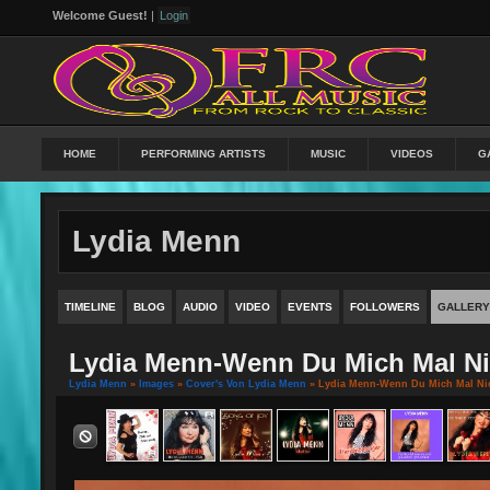
Welcome Guest!
|
Login
HOME
PERFORMING ARTISTS
MUSIC
VIDEOS
G
Lydia Menn
TIMELINE
BLOG
AUDIO
VIDEO
EVENTS
FOLLOWERS
GALLERY
Lydia Menn-Wenn Du Mich Mal Nic
Lydia Menn
»
Images
»
Cover's Von Lydia Menn
» Lydia Menn-Wenn Du Mich Mal Nic