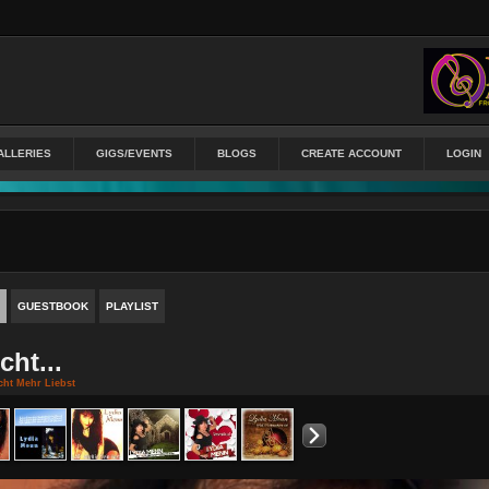
ALLERIES
GIGS/EVENTS
BLOGS
CREATE ACCOUNT
LOGIN
GUESTBOOK
PLAYLIST
ht...
ht Mehr Liebst