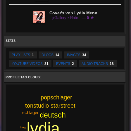
Cover's von Lydia Menn
— 5 ★
jrGallery • Rate
STATS
PLAYLISTS:
1
BLOGS:
14
IMAGES:
34
YOUTUBE VIDEOS:
31
EVENTS:
2
AUDIO TRACKS:
18
PROFILE TAG CLOUD:
popschlager
tonstudio starstreet
schlager
deutsch
lydia
blog