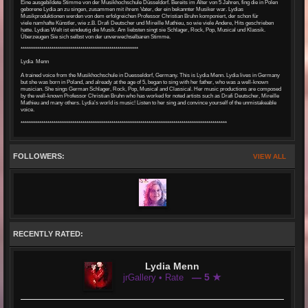
Eine ausgebildete Stimme von der Musikhochschule Düsseldorf.
Bereits im Alter von 5 Jahren, fing die in Polen
geborene Lydia an zu singen, zusammen mit ihrem Vater, der ein bekannter Musiker war.
Lydias
Musikproduktionen werden von dem erfolgreichen Professor Christian Bruhn komponiert, der schon für
viele
namhafte Künstler, wie z.B. Drafi Deutscher und Mireille Mathieu, so wie viele Andere, Hits geschrieben
hatte.
Lydias Welt ist eindeutig die Musik. Am liebsten
singt sie Schlager, Rock, Pop, Musical und Klassik.
Überzeugen Sie sich selbst von der unverwechselbaren Stimme.
*********************************************************
Lydia Menn
A trained voice from the Musikhochschule in Duesseldorf, Germany. This is Lydia Menn. Lydia lives in Germany
but she was born in Poland, and already at the age of 5, began to sing with her father, who was a well-known
musician. She sings German Schlager, Rock, Pop, Musical and Classical. Her music productions are composed
by the well-known Professor Christian Bruhn who has worked for noted artists such as Drafi Deutscher, Mireille
Mathieu and many others. Lydia’s world is music! Listen to her sing and convince yourself of the unmistakeable
voice.
****************************************************************************************************
FOLLOWERS:
VIEW ALL
RECENTLY RATED:
Lydia Menn
— 5 ★
jrGallery • Rate