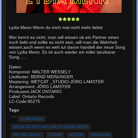
Lydia Menn-Wenn du mich mal nicht mehr liebst
Wer kennt es nicht, man will wissen ob ein Partner einen
noch liebt und sollte es nicht sein, will man die Wahrheit
wissen,auch wenn es weh tut davon handelt der neue Song
von Lydia Menn. Es ist auch wieder ein toller tanzbarer
Song......
Daten:
Komponist: WALTER WESSELY
Liedtexter: BERND MEINUNGER
Mastering: WETCAT _STUDIO-JÖRG LAMSTER
Arrangement: JÖRG LAMSTER
Produzent:JACK ONTARIO
Label: Ontario Records
LC-Code:85275
Tags
LYDIA MENN
WENN DU MICH MAL NICHT MEHR LIEBST
FRC ALL MUSIC
COVER
BILDER
SÄNGERIN