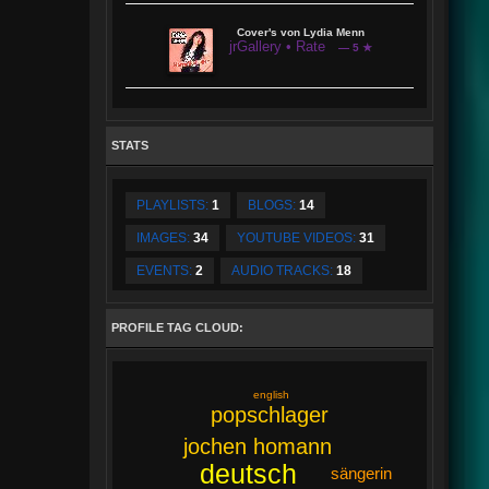
Cover's von Lydia Menn
jrGallery • Rate
— 5 ★
STATS
PLAYLISTS:
1
BLOGS:
14
IMAGES:
34
YOUTUBE VIDEOS:
31
EVENTS:
2
AUDIO TRACKS:
18
PROFILE TAG CLOUD:
english
popschlager
jochen homann
deutsch
sängerin