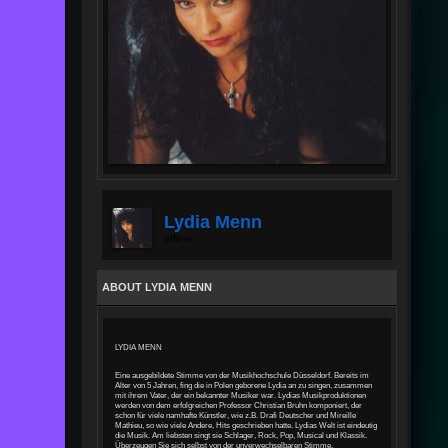
Lydia Menn
offline
ABOUT LYDIA MENN
LYDIA MENN
Eine ausgebildete Stimme von der Musikhochschule Düsseldorf.
Bereits im
Alter von 5 Jahren, fing die in Polen geborene Lydia an zu singen, zusammen
mit ihrem Vater, der ein bekannter Musiker war.
Lydias Musikproduktionen
werden von dem erfolgreichen Professor Christian Bruhn komponiert, der
schon für viele
namhafte Künstler, wie z.B. Drafi Deutscher und Mireille
Mathieu, so wie viele Andere, Hits geschrieben hatte.
Lydias Welt ist eindeutig
die Musik. Am liebsten
singt sie Schlager, Rock, Pop, Musical und Klassik.
Überzeugen Sie sich selbst von der unverwechselbaren Stimme.