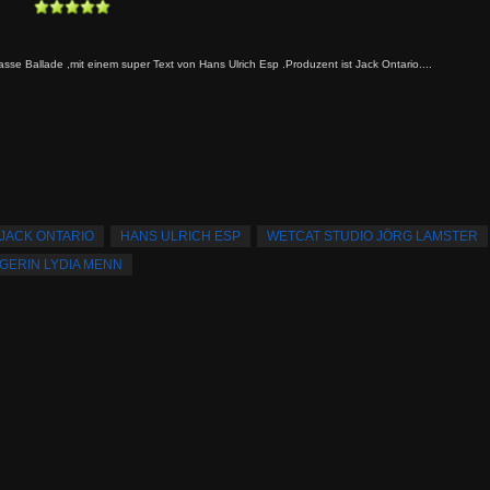
asse Ballade ,mit einem super Text von Hans Ulrich Esp .Produzent ist Jack Ontario....
JACK ONTARIO
HANS ULRICH ESP
WETCAT STUDIO JÖRG LAMSTER
GERIN LYDIA MENN