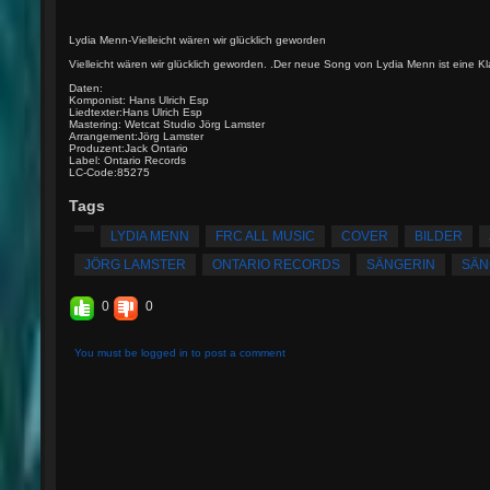
Lydia Menn-Vielleicht wären wir glücklich geworden
Vielleicht wären wir glücklich geworden. .Der neue Song von Lydia Menn ist eine Kl
Daten:
Komponist: Hans Ulrich Esp
Liedtexter:Hans Ulrich Esp
Mastering: Wetcat Studio Jörg Lamster
Arrangement:Jörg Lamster
Produzent:Jack Ontario
Label: Ontario Records
LC-Code:85275
Tags
LYDIA MENN
FRC ALL MUSIC
COVER
BILDER
JÖRG LAMSTER
ONTARIO RECORDS
SÄNGERIN
SÄN
0
0
You must be logged in to post a comment