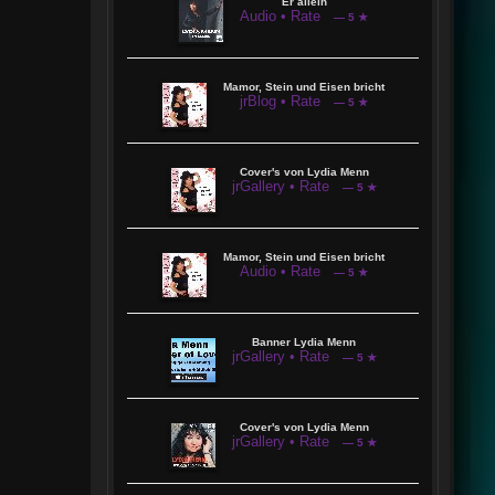
Er allein
Audio • Rate
— 5 ★
Mamor, Stein und Eisen bricht
jrBlog • Rate
— 5 ★
Cover's von Lydia Menn
jrGallery • Rate
— 5 ★
Mamor, Stein und Eisen bricht
Audio • Rate
— 5 ★
Banner Lydia Menn
jrGallery • Rate
— 5 ★
Cover's von Lydia Menn
jrGallery • Rate
— 5 ★