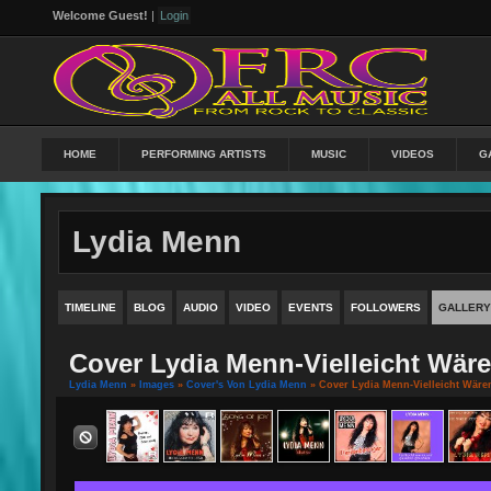
Welcome Guest!
|
Login
HOME
PERFORMING ARTISTS
MUSIC
VIDEOS
G
Lydia Menn
TIMELINE
BLOG
AUDIO
VIDEO
EVENTS
FOLLOWERS
GALLERY
Cover Lydia Menn-Vielleicht Wäre
Lydia Menn
»
Images
»
Cover's Von Lydia Menn
» Cover Lydia Menn-Vielleicht Wäre