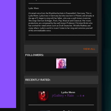
*********************************************************
Lydia Menn
A trained voice from the Musikhochschule in Duesseldorf, Germany. This is
Lydia Menn. Lydia lives in Germany but she was born in Poland, and already at
the age of 5, began to sing with her father, who was a well-known musician.
She sings German Schlager, Rock, Pop, Musical and Classical. Her music
productions are composed by the well-known Professor Christian Bruhn who
has worked for noted artists such as Drafi Deutscher, Mireille Mathieu and
many others. Lydia’s world is music! Listen to her sing and convince yourself
of the unmistakeable voice.
****************************************************************************************************
VIEW ALL
FOLLOWERS:
RECENTLY RATED:
Lydia Menn
jrGallery • Rate
— 5 ★