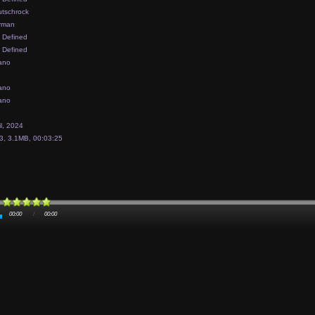
tschrock
rman
 Defined
 Defined
ano
ano
ano
il, 2024
, 3.1MB, 00:03:25
00:00
/
00:00