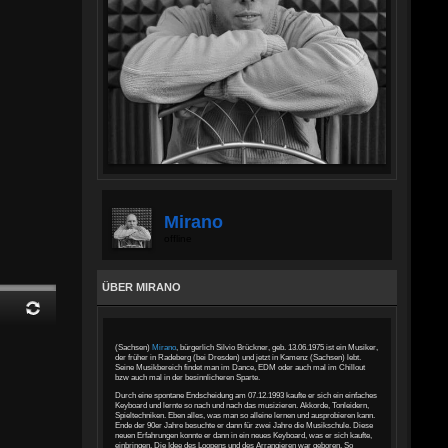
Mirano
offline
ÜBER MIRANO
(Sachsen)
Mirano
, bürgerlich Silvio Brückner, geb. 13.06.1975 ist ein Musiker,
der früher in Radeberg (bei Dresden) und jetzt in Kamenz (Sachsen) lebt.
Seine Musikbereich findet man im Dance, EDM oder auch mal im Chillout
bzw auch mal in der besinnlicheren Sparte.
Durch eine spontane Endscheidung am 07.12.1993 kaufte er sich ein einfaches
Keyboard und lernte so nach und nach das musizieren. Akkorde, Tonleidern,
Spieltechniken. Eben alles, was man so alleine lernen und ausprobieren kann.
Ende der 90er Jahre besuchte er dann für zwei Jahre die Musikschule. Diese
neuen Erfahrungen konnte er dann in ein neues Keyboard, was er sich kaufte,
einbringen. Die Idee des Loopens und des Arrangieren war geboren. So