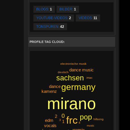
BLOGS:
1
BILDER:
1
YOUTUBE-VIDEOS:
2
VIDEOS:
11
TONSPUREN:
42
PROFILE TAG CLOUD:
electronische musik
dance music
deutsch
sachsen
imac
germany
dance
kamenz
mirano
0
pop
2
frc
hillsong
edm
3
1
4
vocals
music
remix