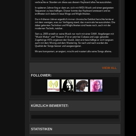
verbrachte er Stunden um diese aus diesem Keyboard alles herauszuholen.
In späteren Jahren fing er dann an, sich mit MIDI-Musik und einen geeigneten
Sequenzer zu beschäftigen. Dieser konnte das Keyboard ansteuern und es
eröffneten sich dadurch neue Wege und Möglichkeiten.
Da in früheren Jahren eigentlich immer chronische Geldnot herschte lernte er
mit dem wenigen, was zur Verfügung stand, das maximale herauszuholen. Die
dabei gelernten Techniken und Möglichkeiten sind heute noch, auch mit der
modernen Technik, nutzbar.
Seit ca. 2005 erstellt er seine Musik nur noch mit einer DAW. Angefangen mit
"Musik Maker" und "Reason 3"ist er jetzt bei Cubase und Logic gelandet.
Zugehörige VSTs ergänzen den Sound. Jetzt erst beschäftige er sich langsam
auch mit dem Mixing und dem Mastering. So nach und nach wurden die
Qualität der Songs besser und ausgewogener.
Mirano komponiert, arrangiert, mischt und mastert alle seine Songs alleine.
VIEW ALL
FOLLOWER:
KÜRZLICH BEWERTET:
STATISTIKEN