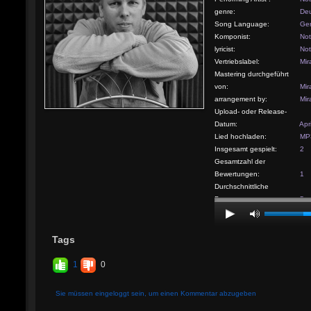
genre:
Deu
Song Language:
Ge
Komponist:
Not
lyricist:
Not
Vertriebslabel:
Mir
Mastering durchgeführt
von:
Mir
arrangement by:
Mir
Upload- oder Release-
Datum:
Apr
Lied hochladen:
MP3
Insgesamt gespielt:
2
Gesamtzahl der
Bewertungen:
1
Durchschnittliche
Bewertung:
5
Tags
1
0
Sie müssen eingeloggt sein, um einen Kommentar abzugeben