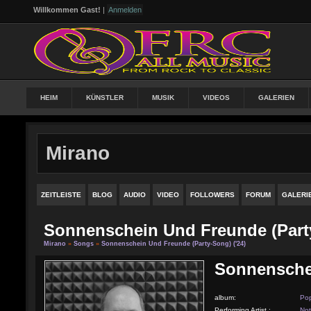
Willkommen Gast!
|
Anmelden
HEIM
KÜNSTLER
MUSIK
VIDEOS
GALERIEN
Mirano
ZEITLEISTE
BLOG
AUDIO
VIDEO
FOLLOWERS
FORUM
GALERI
Sonnenschein Und Freunde (Party
Mirano
»
Songs
»
Sonnenschein Und Freunde (Party-Song) ('24)
Sonnenschei
album:
Po
Performing Artist :
Not