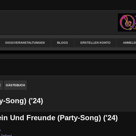
GIGS/VERANSTALTUNGEN
BLOGS
ERSTELLEN KONTO
ANMELD
E
GÄSTEBUCH
-Song) ('24)
n Und Freunde (Party-Song) ('24)
p
 Defined