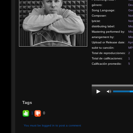
género:
Deu
Song Language:
Ge
Composer:
Not
lyricist:
Not
distributing label:
Mir
Mastering performed by:
Mir
arrangement by:
Mir
Upload or Release date:
Apr
subir tu canción:
MP3
Total de reproducciones:
2
Total de calificaciones:
1
Calificación promedio:
5
Tags
1
0
You must be logged in to post a comment