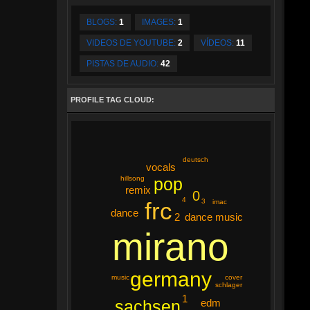
BLOGS:
1
IMAGES:
1
VIDEOS DE YOUTUBE:
2
VÍDEOS:
11
PISTAS DE AUDIO:
42
PROFILE TAG CLOUD:
deutsch
vocals
pop
hillsong
remix
0
4
3
frc
imac
dance
2
dance music
mirano
germany
cover
music
schlager
1
edm
sachsen