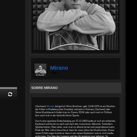
Mirano
offline
SOBRE MIRANO
(Sachsen)
Mirano
, bürgerlich Silvio Brückner, geb. 13.06.1975 ist ein Musiker,
der früher in Radeberg (bei Dresden) und jetzt in Kamenz (Sachsen) lebt.
Seine Musikbereich findet man im Dance, EDM oder auch mal im Chillout
bzw auch mal in der besinnlicheren Sparte.
Durch eine spontane Endscheidung am 07.12.1993 kaufte er sich ein einfaches
Keyboard und lernte so nach und nach das musizieren. Akkorde, Tonleidern,
Spieltechniken. Eben alles, was man so alleine lernen und ausprobieren kann.
Ende der 90er Jahre besuchte er dann für zwei Jahre die Musikschule. Diese
neuen Erfahrungen konnte er dann in ein neues Keyboard, was er sich kaufte,
einbringen. Die Idee des Loopens und des Arrangieren war geboren. So