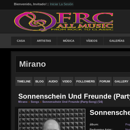
Bienvenido, Invitado!
|
Iniciar La Sesión
CASA
ARTISTAS
MÚSICA
VÍDEOS
GALERÍAS
Mirano
TIMELINE
BLOG
AUDIO
VIDEO
FOLLOWERS
FORUM
GALLERY
Sonnenschein Und Freunde (Party
Mirano
»
Songs
»
Sonnenschein Und Freunde (Party-Song) ('24)
Sonnenschei
álbum:
Po
Performing Artist :
Not