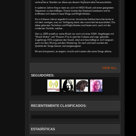
verbrachte er Stunden um diese aus diesem Keyboard alles herauszuholen.
In späteren Jahren fing er dann an, sich mit MIDI-Musik und einen geeigneten
Sequenzer zu beschäftigen. Dieser konnte das Keyboard ansteuern und es
eröffneten sich dadurch neue Wege und Möglichkeiten.
Da in früheren Jahren eigentlich immer chronische Geldnot herschte lernte er
mit dem wenigen, was zur Verfügung stand, das maximale herauszuholen. Die
dabei gelernten Techniken und Möglichkeiten sind heute noch, auch mit der
modernen Technik, nutzbar.
Seit ca. 2005 erstellt er seine Musik nur noch mit einer DAW. Angefangen mit
"Musik Maker" und "Reason 3"ist er jetzt bei Cubase und Logic gelandet.
Zugehörige VSTs ergänzen den Sound. Jetzt erst beschäftige er sich langsam
auch mit dem Mixing und dem Mastering. So nach und nach wurden die
Qualität der Songs besser und ausgewogener.
Mirano komponiert, arrangiert, mischt und mastert alle seine Songs alleine.
VIEW ALL
SEGUIDORES:
RECIENTEMENTE CLASIFICADOS:
ESTADÍSTICAS