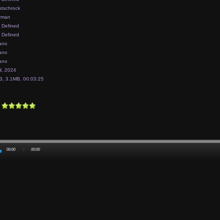
tschrock
rman
 Defined
 Defined
ano
ano
ano
il, 2024
, 3.1MB, 00:03:25
00:00
/
00:00