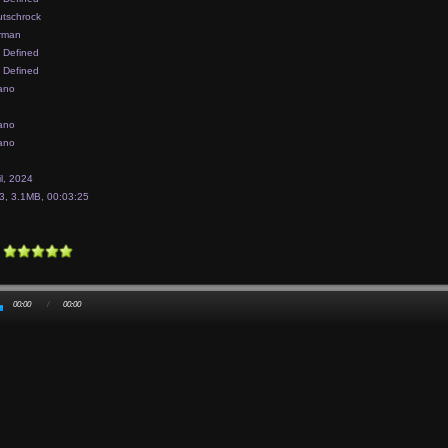
tschrock
rman
 Defined
 Defined
ano
ano
ano
il, 2024
, 3.1MB, 00:03:25
00:00
/
00:00