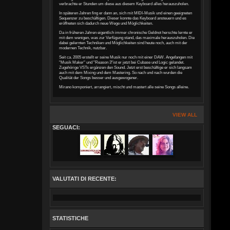
verbrachte er Stunden um diese aus diesem Keyboard alles herauszuholen.
In späteren Jahren fing er dann an, sich mit MIDI-Musik und einen geeigneten
Sequenzer zu beschäftigen. Dieser konnte das Keyboard ansteuern und es
eröffneten sich dadurch neue Wege und Möglichkeiten.
Da in früheren Jahren eigentlich immer chronische Geldnot herschte lernte er
mit dem wenigen, was zur Verfügung stand, das maximale herauszuholen. Die
dabei gelernten Techniken und Möglichkeiten sind heute noch, auch mit der
modernen Technik, nutzbar.
Seit ca. 2005 erstellt er seine Musik nur noch mit einer DAW. Angefangen mit
"Musik Maker" und "Reason 3"ist er jetzt bei Cubase und Logic gelandet.
Zugehörige VSTs ergänzen den Sound. Jetzt erst beschäftige er sich langsam
auch mit dem Mixing und dem Mastering. So nach und nach wurden die
Qualität der Songs besser und ausgewogener.
Mirano komponiert, arrangiert, mischt und mastert alle seine Songs alleine.
VIEW ALL
SEGUACI:
VALUTATI DI RECENTE:
STATISTICHE