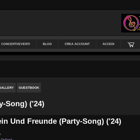
CONCERTI/EVENTI
BLOG
CREA ACCOUNT
ACCEDI
GALLERY
GUESTBOOK
-Song) ('24)
n Und Freunde (Party-Song) ('24)
p
 Defined