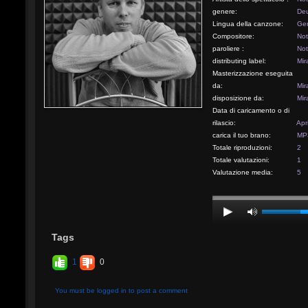
genere:
Deu
Lingua della canzone:
Ge
Compositore:
Not
paroliere :
Not
distributing label:
Mir
Masterizzazione eseguita
da:
Mir
disposizione da:
Mir
Data di caricamento o di
rilascio:
Apr
carica il tuo brano:
MP3
Totale riproduzioni:
2
Totale valutazioni:
1
Valutazione media:
5
Tags
1
0
You must be logged in to post a comment