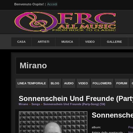
Benvenuto Ospite!
|
Accedi
CASA
ARTISTI
MUSICA
VIDEO
GALLERIE
Mirano
LINEA TEMPORALE
BLOG
AUDIO
VIDEO
FOLLOWERS
FORUM
Sonnenschein Und Freunde (Party
Mirano
»
Songs
»
Sonnenschein Und Freunde (Party-Song) ('24)
Sonnenschei
album:
Po
Artista dello spettacolo :
Not