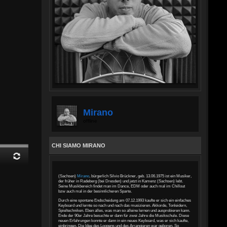
Mirano
offline
CHI SIAMO MIRANO
(Sachsen)
Mirano
, bürgerlich Silvio Brückner, geb. 13.06.1975 ist ein Musiker,
der früher in Radeberg (bei Dresden) und jetzt in Kamenz (Sachsen) lebt.
Seine Musikbereich findet man im Dance, EDM oder auch mal im Chillout
bzw auch mal in der besinnlicheren Sparte.
Durch eine spontane Endscheidung am 07.12.1993 kaufte er sich ein einfaches
Keyboard und lernte so nach und nach das musizieren. Akkorde, Tonleidern,
Spieltechniken. Eben alles, was man so alleine lernen und ausprobieren kann.
Ende der 90er Jahre besuchte er dann für zwei Jahre die Musikschule. Diese
neuen Erfahrungen konnte er dann in ein neues Keyboard, was er sich kaufte,
einbringen. Die Idee des Loopens und des Arrangieren war geboren. So