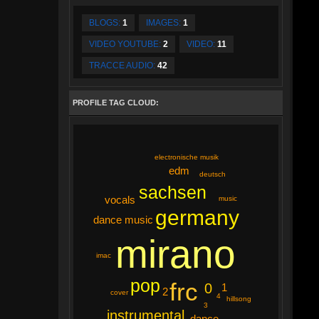
BLOGS:
1
IMAGES:
1
VIDEO YOUTUBE:
2
VIDEO:
11
TRACCE AUDIO:
42
PROFILE TAG CLOUD:
electronische musik
edm
deutsch
sachsen
vocals
music
germany
dance music
mirano
imac
pop
frc
0
1
2
cover
4
hillsong
3
instrumental
dance