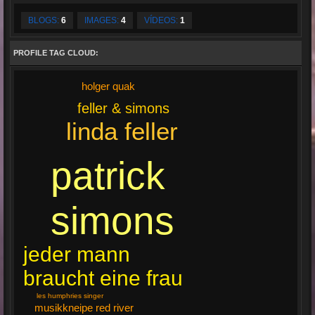
BLOGS:
6
IMAGES:
4
VÍDEOS:
1
PROFILE TAG CLOUD:
holger quak
feller & simons
linda feller
patrick
simons
jeder mann
braucht eine frau
les humphries singer
musikkneipe red river