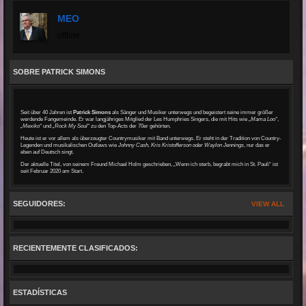
MEO
offline
SOBRE PATRICK SIMONS
Seit über 40 Jahren ist
Patrick Simons
als Sänger und Musiker unterwegs und begeistert seine immer größer
werdende Fangemeinde. Er war langjähriges Mitglied der Les Humphries Singers, die mit Hits wie „
Mama Loo“
,
„Mexiko“
und
„Rock My Soul“
zu den Top-Acts der 70er gehörten.
Heute ist er vor allem als überzeugter Countrymusiker mit Band unterwegs. Er steht in der Tradition von Country-
Legenden und musikalischen Outlaws wie
Johnny Cash, Kris Kristofferson oder Waylon Jennings
, nur das er
eben auf Deutsch singt.
Der aktuelle Titel, von seinem Freund Michael Holm geschrieben, „Wenn ich sterb, begrabt mich in St. Pauli“ ist
seit Februar 2020 am Start.
SEGUIDORES:
VIEW ALL
RECIENTEMENTE CLASIFICADOS:
ESTADÍSTICAS