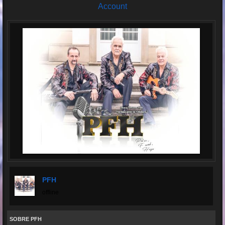
Account
PFH
offline
SOBRE PFH