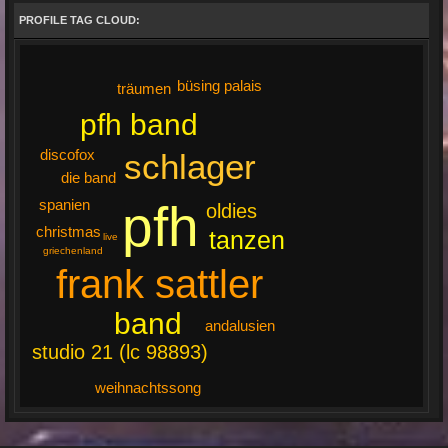
PROFILE TAG CLOUD:
büsing palais
träumen
pfh band
discofox
schlager
die band
spanien
pfh
oldies
christmas
tanzen
live
griechenland
frank sattler
band
andalusien
studio 21 (lc 98893)
weihnachtssong