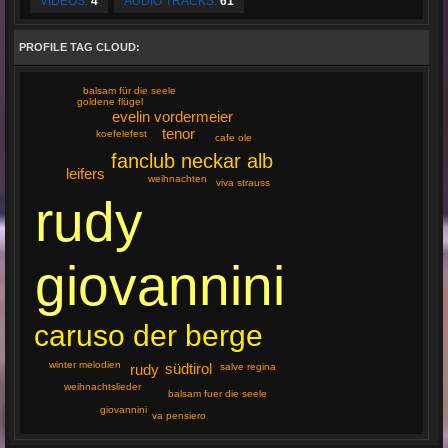
VIDEOS:
4
AUDIO TRACKS:
61
PROFILE TAG CLOUD:
balsam für die seele
goldene flügel
evelin vordermeier
tenor
koefelefest
cafe ole
fanclub neckar alb
leifers
weihnachten
viva strauss
rudy
giovannini
caruso der berge
winter melodien
südtirol
rudy
salve regina
weihnachtslieder
balsam fuer die seele
giovannini
va pensiero