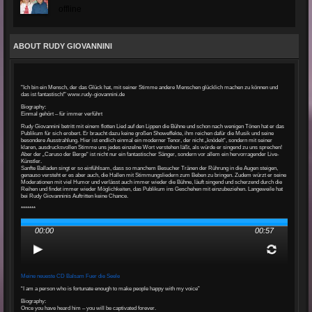
offline
ABOUT RUDY GIOVANNINI
"Ich bin ein Mensch, der das Glück hat, mit seiner Stimme andere Menschen glücklich machen zu können und
das ist fantastisch!" www.rudy-giovannini.de
Biography:
Einmal gehört – für immer verführt
Rudy Giovannini betritt mit einem flotten Lied auf den Lippen die Bühne und schon nach wenigen Tönen hat er das
Publikum für sich erobert. Er braucht dazu keine großen Showeffekte, ihm reichen dafür die Musik und seine
besondere Ausstrahlung. Hier ist endlich einmal ein moderner Tenor, der nicht „knödelt“, sondern mit seiner
klaren, ausdrucksvollen Stimme uns jedes einzelne Wort verstehen läßt, als würde er singend zu uns sprechen!
Aber der „Caruso der Berge“ ist nicht nur ein fantastischer Sänger, sondern vor allem ein hervorragender Live-
Künstler.
Sanfte Balladen singt er so einfühlsam, dass so manchem Besucher Tränen der Rührung in die Augen steigen,
genauso versteht er es aber auch, die Hallen mit Stimmungsliedern zum Beben zu bringen. Zudem würzt er seine
Moderationen mit viel Humor und verlässt auch immer wieder die Bühne, läuft singend und scherzend durch die
Reihen und findet immer wieder Möglichkeiten, das Publikum ins Geschehen mit einzubeziehen. Langeweile hat
bei Rudy Giovanninis Auftritten keine Chance.
*******
00:00
00:57
Meine neueste CD Balsam Fuer die Seele
“I am a person who is fortunate enough to make people happy with my voice”
Biography:
Once you have heard him – you will be captivated forever.