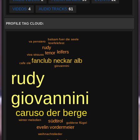
VIDEOS:
4
AUDIO TRACKS:
61
PROFILE TAG CLOUD:
balsam fuer die seele
va pensiero
koefelefest
rudy
leifers
tenor
viva strauss
fanclub neckar alb
cafe ole
giovannini
rudy
giovannini
caruso der berge
südtirol
winter melodien
goldene flügel
evelin vordermeier
weihnachtslieder