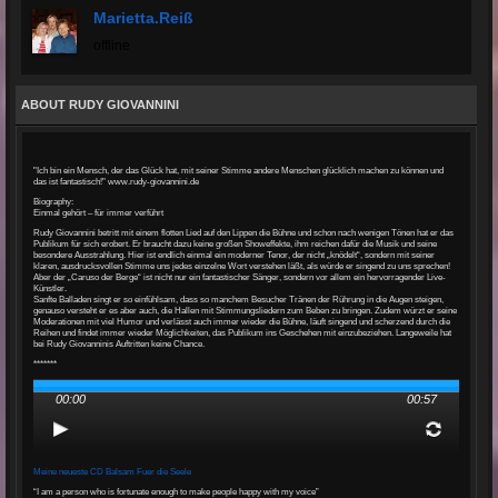
Marietta.reiß
offline
ABOUT RUDY GIOVANNINI
"Ich bin ein Mensch, der das Glück hat, mit seiner Stimme andere Menschen glücklich machen zu können und
das ist fantastisch!" www.rudy-giovannini.de
Biography:
Einmal gehört – für immer verführt
Rudy Giovannini betritt mit einem flotten Lied auf den Lippen die Bühne und schon nach wenigen Tönen hat er das
Publikum für sich erobert. Er braucht dazu keine großen Showeffekte, ihm reichen dafür die Musik und seine
besondere Ausstrahlung. Hier ist endlich einmal ein moderner Tenor, der nicht „knödelt“, sondern mit seiner
klaren, ausdrucksvollen Stimme uns jedes einzelne Wort verstehen läßt, als würde er singend zu uns sprechen!
Aber der „Caruso der Berge“ ist nicht nur ein fantastischer Sänger, sondern vor allem ein hervorragender Live-
Künstler.
Sanfte Balladen singt er so einfühlsam, dass so manchem Besucher Tränen der Rührung in die Augen steigen,
genauso versteht er es aber auch, die Hallen mit Stimmungsliedern zum Beben zu bringen. Zudem würzt er seine
Moderationen mit viel Humor und verlässt auch immer wieder die Bühne, läuft singend und scherzend durch die
Reihen und findet immer wieder Möglichkeiten, das Publikum ins Geschehen mit einzubeziehen. Langeweile hat
bei Rudy Giovanninis Auftritten keine Chance.
*******
00:00
00:57
Meine neueste CD Balsam Fuer die Seele
“I am a person who is fortunate enough to make people happy with my voice”