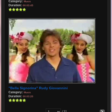
Category:
Music
Duration:
00:03:45
"Bella Signorina" Rudy Giovannini
Category:
Music
Duration:
00:03:20
/ 31