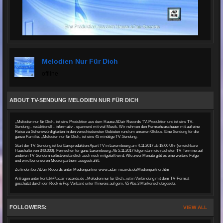
Melodien Nur Für Dich
offline
ABOUT TV-SENDUNG MELODIEN NUR FÜR DICH
,,Melodien nur für Dich,, ist eine Produktion aus dem Hause ADair Records TV-Produktion und ist eine TV-
Sendung - redaktionell - informativ - spannend mit viel Musik. Wir nehmen den Fernsehzuschauer mit auf eine
Reise zu Sehenswürdigkeiten in den verschiedensten Gebieten rund um unseren Globus. Eine Sendung für die
ganze Familie. ,,Melodien nur für Dich,, ist eine 45 minütige TV-Sendung.
Start der TV-Sendung ist bei Europrodaktion Apart TV in Luxembourg am 4.11.2017 ab 18:00 Uhr (erreichbare
Haushalte von 340.000). Fernsehen für ganz Luxembourg. Ab 5.11.2017 folgen dann die nächsten TV-Termine auf
anderen TV-Sendern selbstverständlich auch noch mitgeteilt wird. Alle zwei Monate gibt es eine weitere Folge
und wird bei unseren Medienpartnern ausgestrahlt.
Zu finden bei ADair Records unter Medienpartner
www.adair-records
.de/Medienpartner.htm
Anfragen unter kontakt@adair-records.de ,,Melodien nur für Dich,, ist in Verbindung mit dem TV-Format
geschützt durch den Rock & Pop Verband unter Hinweis auf gem. §5 Abs.3 Markenschutzgesetz.
FOLLOWERS:
VIEW ALL