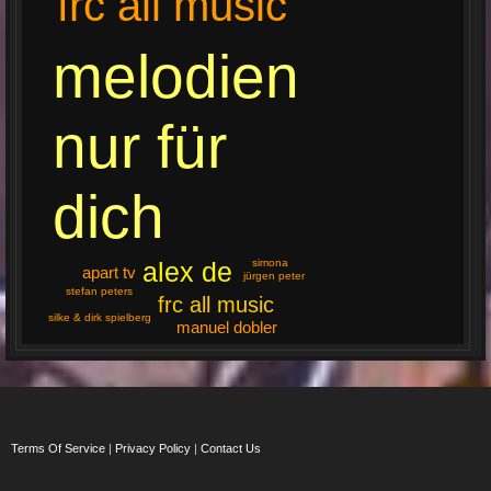
frc all music
melodien
nur für
dich
alex de
simona
apart tv
jürgen peter
stefan peters
frc all music
silke & dirk spielberg
manuel dobler
Terms Of Service
|
Privacy Policy
|
Contact Us