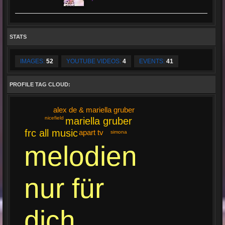
STATS
IMAGES:
52
YOUTUBE VIDEOS:
4
EVENTS:
41
PROFILE TAG CLOUD:
alex de & mariella gruber
nicefield
mariella gruber
frc all music
apart tv
simona
melodien
nur für
dich