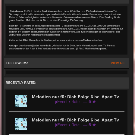
,,Melodien nur für Dich,, ist eine Produktion aus dem Hause ADair Records TV-Produktion und ist eine TV-
Sendung - redaktionell - informativ - spannend mit viel Musik. Wir nehmen den Fernsehzuschauer mit auf eine
Reise zu Sehenswürdigkeiten in den verschiedensten Gebieten rund um unseren Globus. Eine Sendung für die
ganze Familie. ,,Melodien nur für Dich,, ist eine 45 minütige TV-Sendung.
Start der TV-Sendung ist bei Europrodaktion Apart TV in Luxembourg am 4.11.2017 ab 18:00 Uhr (erreichbare
Haushalte von 340.000). Fernsehen für ganz Luxembourg. Ab 5.11.2017 folgen dann die nächsten TV-Termine auf
anderen TV-Sendern selbstverständlich auch noch mitgeteilt wird. Alle zwei Monate gibt es eine weitere Folge
und wird bei unseren Medienpartnern ausgestrahlt.
Zu finden bei ADair Records unter Medienpartner
www.adair-records
.de/Medienpartner.htm
Anfragen unter kontakt@adair-records.de ,,Melodien nur für Dich,, ist in Verbindung mit dem TV-Format
geschützt durch den Rock & Pop Verband unter Hinweis auf gem. §5 Abs.3 Markenschutzgesetz.
FOLLOWERS:
VIEW ALL
RECENTLY RATED:
Melodien nur für DIch Folge 6 bei Apart Tv
— 5 ★
jrEvent • Rate
Melodien nur für DIch Folge 6 bei Apart Tv
— 5 ★
jrEvent • Rate