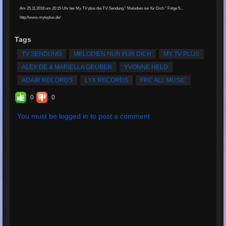
Am 25.11.2018 um 20:15 Uhr bei My TV plus die TV-Sendung " Melodien nur für Dich " Folge 5...
http://www.mytvplus.de/
Tags
TV SENDUNG
MELODIEN NUR FÜR DICH
MY TV PLUS
ALEX DE & MARIELLA GRUBER
YVONNE HELD
ADAIR RECORDS
LYX RECORDS
FRC ALL MUSIC
0
0
You must be logged in to post a comment