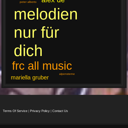
peter alberto
melodien
nur für
dich
frc all music
alpensterne
mariella gruber
Terms Of Service
|
Privacy Policy
|
Contact Us