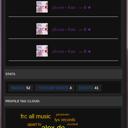
— 5 ★
jrEvent • Rate
— 5 ★
jrEvent • Rate
— 5 ★
jrEvent • Rate
STATS
IMAGES:
52
YOUTUBE VIDEOS:
4
EVENTS:
41
PROFILE TAG CLOUD:
glüxkinder
frc all music
lyx records
apart tv
nicefield
alex de