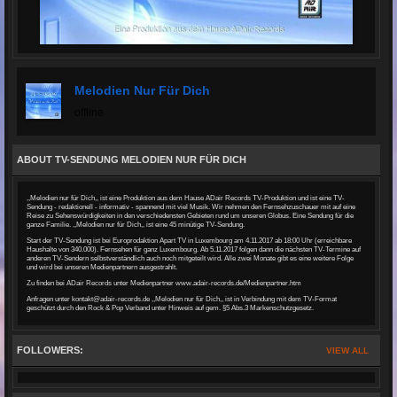
Melodien Nur Für Dich
offline
ABOUT TV-SENDUNG MELODIEN NUR FÜR DICH
,,Melodien nur für Dich,, ist eine Produktion aus dem Hause ADair Records TV-Produktion und ist eine TV-
Sendung - redaktionell - informativ - spannend mit viel Musik. Wir nehmen den Fernsehzuschauer mit auf eine
Reise zu Sehenswürdigkeiten in den verschiedensten Gebieten rund um unseren Globus. Eine Sendung für die
ganze Familie. ,,Melodien nur für Dich,, ist eine 45 minütige TV-Sendung.
Start der TV-Sendung ist bei Europrodaktion Apart TV in Luxembourg am 4.11.2017 ab 18:00 Uhr (erreichbare
Haushalte von 340.000). Fernsehen für ganz Luxembourg. Ab 5.11.2017 folgen dann die nächsten TV-Termine auf
anderen TV-Sendern selbstverständlich auch noch mitgeteilt wird. Alle zwei Monate gibt es eine weitere Folge
und wird bei unseren Medienpartnern ausgestrahlt.
Zu finden bei ADair Records unter Medienpartner
www.adair-records
.de/Medienpartner.htm
Anfragen unter kontakt@adair-records.de ,,Melodien nur für Dich,, ist in Verbindung mit dem TV-Format
geschützt durch den Rock & Pop Verband unter Hinweis auf gem. §5 Abs.3 Markenschutzgesetz.
FOLLOWERS:
VIEW ALL