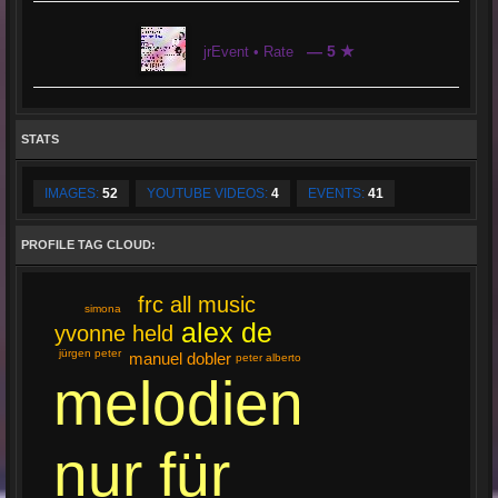
— 5 ★
jrEvent • Rate
STATS
IMAGES:
52
YOUTUBE VIDEOS:
4
EVENTS:
41
PROFILE TAG CLOUD:
frc all music
simona
alex de
yvonne held
jürgen peter
manuel dobler
peter alberto
melodien
nur für