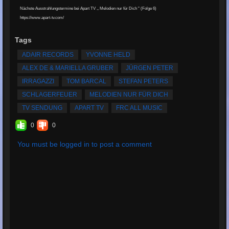
Nächste Ausstrahlungstermine bei Apart TV ,, Melodien nur für Dich " (Folge 6)
https://www.apart-tv.com/
Tags
ADAIR RECORDS
YVONNE HELD
ALEX DE & MARIELLA GRUBER
JÜRGEN PETER
IRRAGAZZI
TOM BARCAL
STEFAN PETERS
SCHLAGERFEUER
MELODIEN NUR FÜR DICH
TV SENDUNG
APART TV
FRC ALL MUSIC
0
0
You must be logged in to post a comment