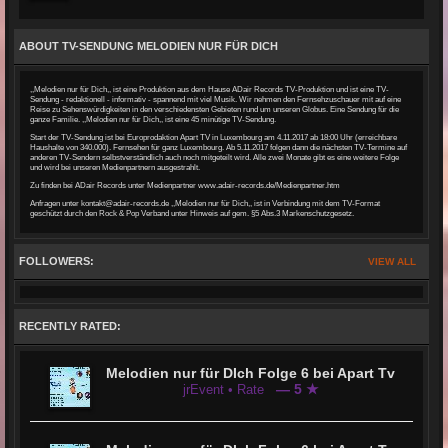
ABOUT TV-SENDUNG MELODIEN NUR FÜR DICH
,,Melodien nur für Dich,, ist eine Produktion aus dem Hause ADair Records TV-Produktion und ist eine TV-
Sendung - redaktionell - informativ - spannend mit viel Musik. Wir nehmen den Fernsehzuschauer mit auf eine
Reise zu Sehenswürdigkeiten in den verschiedensten Gebieten rund um unseren Globus. Eine Sendung für die
ganze Familie. ,,Melodien nur für Dich,, ist eine 45 minütige TV-Sendung.
Start der TV-Sendung ist bei Europrodaktion Apart TV in Luxembourg am 4.11.2017 ab 18:00 Uhr (erreichbare
Haushalte von 340.000). Fernsehen für ganz Luxembourg. Ab 5.11.2017 folgen dann die nächsten TV-Termine auf
anderen TV-Sendern selbstverständlich auch noch mitgeteilt wird. Alle zwei Monate gibt es eine weitere Folge
und wird bei unseren Medienpartnern ausgestrahlt.
Zu finden bei ADair Records unter Medienpartner
www.adair-records
.de/Medienpartner.htm
Anfragen unter kontakt@adair-records.de ,,Melodien nur für Dich,, ist in Verbindung mit dem TV-Format
geschützt durch den Rock & Pop Verband unter Hinweis auf gem. §5 Abs.3 Markenschutzgesetz.
FOLLOWERS:
VIEW ALL
RECENTLY RATED:
Melodien nur für DIch Folge 6 bei Apart Tv
— 5 ★
jrEvent • Rate