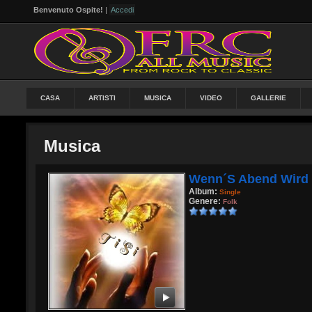
Benvenuto Ospite!
|
Accedi
CASA
ARTISTI
MUSICA
VIDEO
GALLERIE
Musica
Wenn´s Abend Wird
Album:
Single
Genere:
Folk