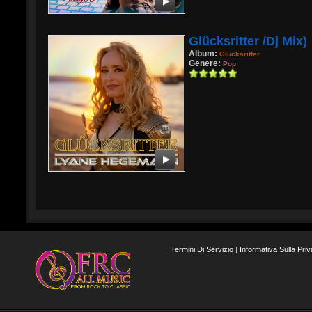
Glücksritter /Dj Mix)
Album:
Glücksritter
Genere:
Pop
Termini Di Servizio
|
Informativa Sulla Pri