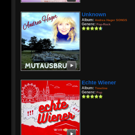
Unknown
Album:
Andrea Hager SONGS
Genere:
Pop-Rock
Echte Wiener
Album:
Timeline
Genere:
Pop