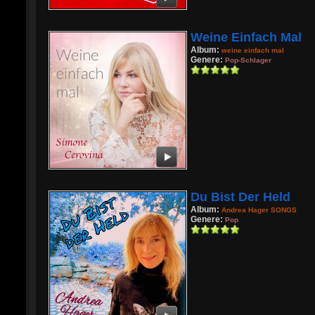
Weine Einfach Mal
Album:
weine einfach mal
Genere:
Pop-Schlager
Du Bist Der Held
Album:
Andrea Hager SONGS
Genere:
Pop