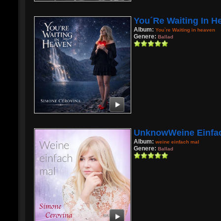
You´re Waiting In H
Album:
You`re Waiting in heaven
Genere:
Ballad
UnknowWeine Einfach
Album:
weine einfach mal
Genere:
Ballad