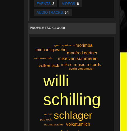
EVENTS:
2
VIDEOS:
6
AUDIO TRACKS:
54
PROFILE TAG CLOUD:
morimba
gerd spielmann
michael gawehn
manfred gärtner
mike van summeren
sonnenschein
mikes music records
volker lack
evelin vordermeier
willi
schilling
schlager
auftritt
pop rock
volkstümlich
traumparadies