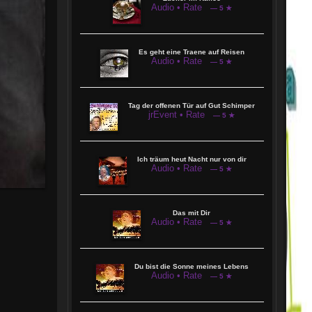
Audio • Rate
— 5 ★
Es geht eine Traene auf Reisen
Audio • Rate
— 5 ★
Tag der offenen Tür auf Gut Schimper
jrEvent • Rate
— 5 ★
Ich träum heut Nacht nur von dir
Audio • Rate
— 5 ★
Das mit Dir
Audio • Rate
— 5 ★
Du bist die Sonne meines Lebens
Audio • Rate
— 5 ★