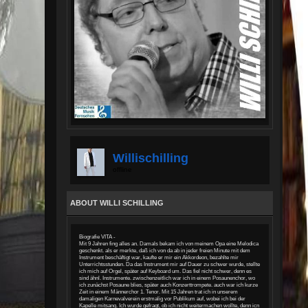
Willischilling
offline
ABOUT WILLI SCHILLING
Biografie VITA -
Mit 9 Jahren fing alles an. Damals bekam ich von meinem Opa eine Melodica
geschenkt. als er merkte, daß ich von da ab in jeder freien Minute mit dem
Instrument beschäftigt war, kaufte er mir ein Akkordeon, bezahlte mir
Unterrichtsstunden. Da das Instrument mir auf Dauer zu schwer wurde, stellte
ich mich auf Orgel, später auf Keyboard um. Das fiel nicht schwer, denn es
sind ähnl. Instrumente. zwischenzeitlich war ich in einem Posaunenchor, wo
ich zunächst Posaune blies, später auch Konzerttrompete. auch war ich kurze
Zeit in einem Männerchor 1. Tenor. Mit 15 Jahren trat ich in unserem
damaligen Karnevalverein erstmalig vor Publikum auf, wobei ich bei der
Kapelle mitsang. Ich wurde gefragt, ob ich nicht weitermachen wollte, denn icn