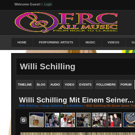
Welcome Guest!
|
Login
HOME
PERFORMING ARTISTS
MUSIC
VIDEOS
G
Willi Schilling
TIMELINE
BLOG
AUDIO
VIDEO
EVENTS
FOLLOWERS
FORUM
Willi Schilling Mit Einem Seiner...
Willi Schilling
»
Image Galleries
»
Auftrittfotos
» Willi Schilling Mit Einem Seiner T