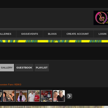
ALLERIES
GIGS/EVENTS
BLOGS
CREATE ACCOUNT
LOGIN
GALLERY
GUESTBOOK
PLAYLIST
reuesten Fans VEIKO