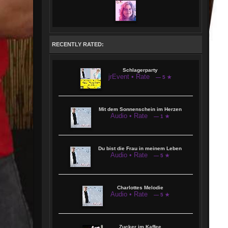
zu dürfen. Z.B. bei Flori Silbereisen oder Stefan Mross. 2021 erschien das
Album Mit dem Sonnenschein im Herzen und 2024 Bis ans Ende der Welt
Außerdem am 7 Mai 2024 erster Auftritt mit der Kollegin Anja Weiner in Can
Picafort zur Eröffnung einer Bar eines Deutschen Ehepaars
Seit 2022 leite ich unsere Showbuehne derzeit inn2 Locations in Büdingen
Eckartshausen und an der Ronneburg/Hessen
RECENTLY RATED:
Schlagerparty
jrEvent • Rate
— 5 ★
Mit dem Sonnenschein im Herzen
Audio • Rate
— 1 ★
Du bist die Frau in meinem Leben
Audio • Rate
— 5 ★
Charlottes Melodie
Audio • Rate
— 5 ★
Zucker im Kaffee