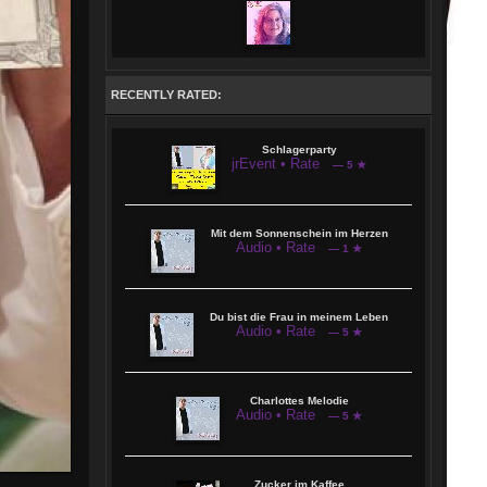
zu dürfen. Z.B. bei Flori Silbereisen oder Stefan Mross. 2021 erschien das
Album Mit dem Sonnenschein im Herzen und 2024 Bis ans Ende der Welt
Außerdem am 7 Mai 2024 erster Auftritt mit der Kollegin Anja Weiner in Can
Picafort zur Eröffnung einer Bar eines Deutschen Ehepaars
Seit 2022 leite ich unsere Showbuehne derzeit inn2 Locations in Büdingen
Eckartshausen und an der Ronneburg/Hessen
RECENTLY RATED:
Schlagerparty
jrEvent • Rate
— 5 ★
Mit dem Sonnenschein im Herzen
Audio • Rate
— 1 ★
Du bist die Frau in meinem Leben
Audio • Rate
— 5 ★
Charlottes Melodie
Audio • Rate
— 5 ★
Zucker im Kaffee