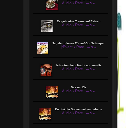
Audio • Rate
— 5 ★
Es geht eine Traene auf Reisen
Audio • Rate
— 5 ★
Tag der offenen Tür auf Gut Schimper
jrEvent • Rate
— 5 ★
Ich träum heut Nacht nur von dir
Audio • Rate
— 5 ★
Das mit Dir
Audio • Rate
— 5 ★
Du bist die Sonne meines Lebens
Audio • Rate
— 5 ★