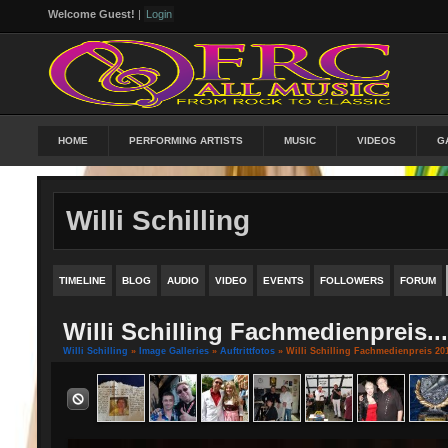
Welcome Guest!
|
Login
HOME
PERFORMING ARTISTS
MUSIC
VIDEOS
G
Willi Schilling
TIMELINE
BLOG
AUDIO
VIDEO
EVENTS
FOLLOWERS
FORUM
Willi Schilling Fachmedienpreis...
Willi Schilling
»
Image Galleries
»
Auftrittfotos
» Willi Schilling Fachmedienpreis 20