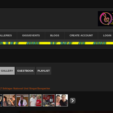
ALLERIES
GIGS/EVENTS
BLOGS
CREATE ACCOUNT
LOGIN
GALLERY
GUESTBOOK
PLAYLIST
17 Schlager National Und Singer/Songwriter