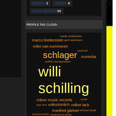
EVENTS:
2
VIDEOS:
6
AUDIO TRACKS:
54
PROFILE TAG CLOUD:
evelin vordermeier
marco breitenstein
gerd spielmann
mike van summeren
rocknroll
schlager
morimba
auftritt
traumparadies
willi
schilling
mikes music records
nacht
volkstümlich
volker lack
pop rock
manfred gärtner
michael staab
sonnenschein
musik kennt keine