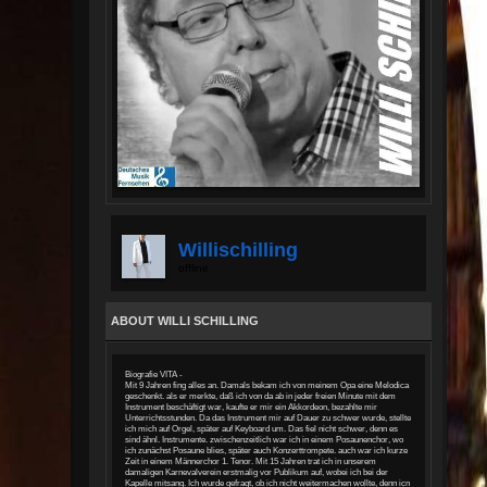
Willischilling
offline
ABOUT WILLI SCHILLING
Biografie VITA -
Mit 9 Jahren fing alles an. Damals bekam ich von meinem Opa eine Melodica
geschenkt. als er merkte, daß ich von da ab in jeder freien Minute mit dem
Instrument beschäftigt war, kaufte er mir ein Akkordeon, bezahlte mir
Unterrichtsstunden. Da das Instrument mir auf Dauer zu schwer wurde, stellte
ich mich auf Orgel, später auf Keyboard um. Das fiel nicht schwer, denn es
sind ähnl. Instrumente. zwischenzeitlich war ich in einem Posaunenchor, wo
ich zunächst Posaune blies, später auch Konzerttrompete. auch war ich kurze
Zeit in einem Männerchor 1. Tenor. Mit 15 Jahren trat ich in unserem
damaligen Karnevalverein erstmalig vor Publikum auf, wobei ich bei der
Kapelle mitsang. Ich wurde gefragt, ob ich nicht weitermachen wollte, denn icn