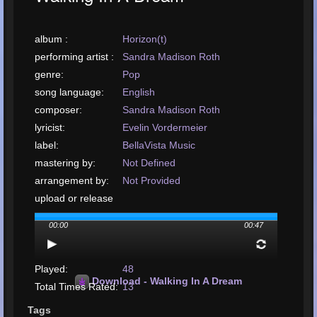
album :
Horizon(t)
performing artist :
Sandra Madison Roth
genre:
Pop
song language:
English
composer:
Sandra Madison Roth
lyricist:
Evelin Vordermeier
label:
BellaVista Music
mastering by:
Not Defined
arrangement by:
Not Provided
upload or release
date:
September, 2020
00:00
00:47
upload your song:
MP3, 1.1MB, 00:00:47
Total Times
Played:
48
Download - Walking In A Dream
Total Times Rated:
13
Average Rating:
4.96
Tags