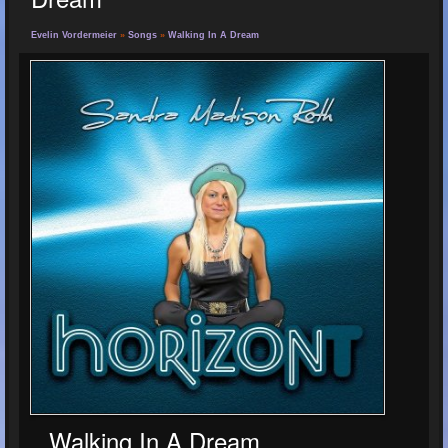
Evelin Vordermeier
»
Songs
»
Walking In A Dream
Walking In A Dream