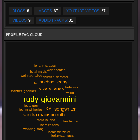
BLOGS:
8
IMAGES:
67
YOUTUBE VIDEOS:
27
VIDEOS:
9
AUDIO TRACKS:
31
PROFILE TAG CLOUD:
johann strauss
weihnachten
frc all music
weihnachtslied
christian zierhofer
michael leahy
frc
viva strauss
liedtexter
manfred gaertner
lyricist
rudy giovannini
liedtexterin
evi
songwriter
joe im winkelried
sandra madison roth
stella musica
luis berger
marc cortens
wedding song
benjamin zibret
bellavista music