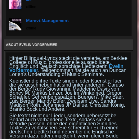
offline
Marevi-Management
offline
ABOUT EVELIN VORDERMEIER
Hinter Bilingual-Lyrics steckt die versierte, am Berklee
College of Music, professionelle ausgebildete,
Englisch und Deutsch sprachige Liedtexterin
Evelin
Vordermeier
. Teilgenommen hat sie auch an Duncan
Lorien's Understanding of Music Seminare.
Kuenstler die ihre Texte singen, oder Kuenstler fuer
die sie geschrieben hat sind unter anderem, 'Caruso
der Berge' Rudy Giovannini, Madeleine Davis von
Boney M, Markus Linzer, Joe Im Winkelried, Gregor
Schaefer, Gehrenbergspatzen, Buerger7, Mike Baer,
Luis Berger, Mandy Euler, Zweisam Live, Sandra
Madison Roth, Johannes JP Daffue, Christian König,
Branko Bock und Andere.
Sie textet nicht nur Lieder, sondern uebersetzt bei
Bedarf auch vorhandene Texte, sodass sie zur
Melodie passen, ohne den eigentlichen Sinn des
Textes zu verfälschen. Sie schreibt für Euch einen
deutschen Liedtext und nebenbei die Englische
Version dazu, oder umgekehrt, wenn gleich Beide