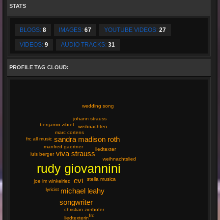
STATS
BLOGS:
8
IMAGES:
67
YOUTUBE VIDEOS:
27
VIDEOS:
9
AUDIO TRACKS:
31
PROFILE TAG CLOUD:
wedding song
johann strauss
benjamin zibret
weihnachten
marc cortens
sandra madison roth
frc all music
manfred gaertner
liedtexter
viva strauss
luis berger
weihnachtslied
rudy giovannini
evi
stella musica
joe im winkelried
michael leahy
lyricist
songwriter
christian zierhofer
frc
liedtexterin