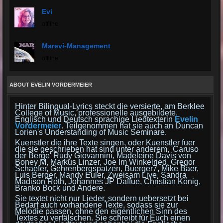
Evi
offline
Marevi-Management
offline
ABOUT EVELIN VORDERMEIER
Hinter Bilingual-Lyrics steckt die versierte, am Berklee
College of Music, professionelle ausgebildete,
Englisch und Deutsch sprachige Liedtexterin
Evelin
Vordermeier
. Teilgenommen hat sie auch an Duncan
Lorien's Understanding of Music Seminare.
Kuenstler die ihre Texte singen, oder Kuenstler fuer
die sie geschrieben hat sind unter anderem, 'Caruso
der Berge' Rudy Giovannini, Madeleine Davis von
Boney M, Markus Linzer, Joe Im Winkelried, Gregor
Schaefer, Gehrenbergspatzen, Buerger7, Mike Baer,
Luis Berger, Mandy Euler, Zweisam Live, Sandra
Madison Roth, Johannes JP Daffue, Christian König,
Branko Bock und Andere.
Sie textet nicht nur Lieder, sondern uebersetzt bei
Bedarf auch vorhandene Texte, sodass sie zur
Melodie passen, ohne den eigentlichen Sinn des
Textes zu verfälschen. Sie schreibt für Euch einen