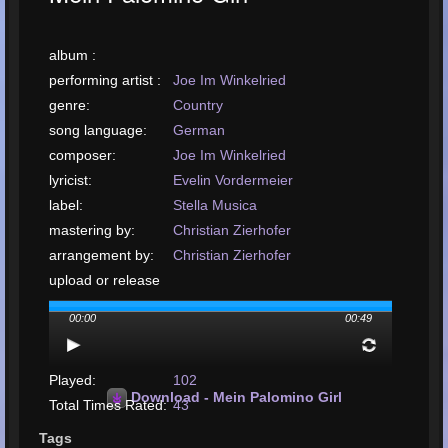
album :
performing artist :
Joe Im Winkelried
genre:
Country
song language:
German
composer:
Joe Im Winkelried
lyricist:
Evelin Vordermeier
label:
Stella Musica
mastering by:
Christian Zierhofer
arrangement by:
Christian Zierhofer
upload or release
date:
September, 2022
00:00
00:49
upload your song:
MP3, 1.5MB, 00:00:49
Total Times
Played:
102
Download - Mein Palomino Girl
Total Times Rated:
43
Average Rating:
5
Tags