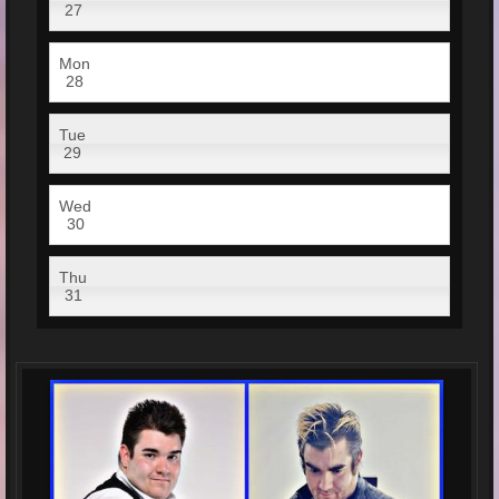
27
Mon
28
Tue
29
Wed
30
Thu
31