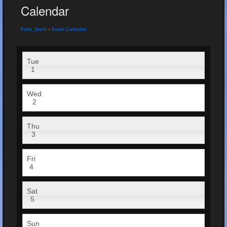
Calendar
Felix_Stark
»
Event Calendar
Tue
1
Wed
2
Thu
3
Fri
4
Sat
5
Sun