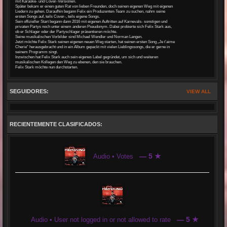
mit Karaoke- und Cover-Versionen.
Später bekam er einen guten Rat von lieben Freunden, doch seinen eigenen Weg mit eigenen
Liedern zu gehen. Daraufhin begann Felix ein Produzenten-Team zu suchen, nahm seine
ersten Songs auf, teils Cover-, teils eigene Songs.
Sein offizieller Start begann dann 2016 mit eigenen Auftritten auf Karnevals- sonstigen und
privaten Partys noch unter einem anderen Pseudonym. Dabei probierte sich Felix Stark aus,
ob er Schlager oder der Partyschlager präsentieren möchte.
Seine musikalischen Vorbilder sind Michael Wendler und Norman Langen.
Jetzt möchte Felix Stark seinen eigenen neuen Weg starten, hat seinen ersten Song „Je t’aime
Cherie“ herausgebracht und in ein Album gepackt mit vielen Lieblingssongs, die er gerne in
seinem Programm singt.
Inzwischen hat Felix Stark auch sein eigenes Label gegründet, um sich und weiteren
musikalischen Kollegen den Weg zu ebenen, den sie brauchen.
Felix Stark möchte nun durchstarten.
SEGUIDORES:
VIEW ALL
RECIENTEMENTE CLASIFICADOS:
— 5 ★
Audio • Votes
— 5 ★
Audio • User not logged in or not allowed to rate