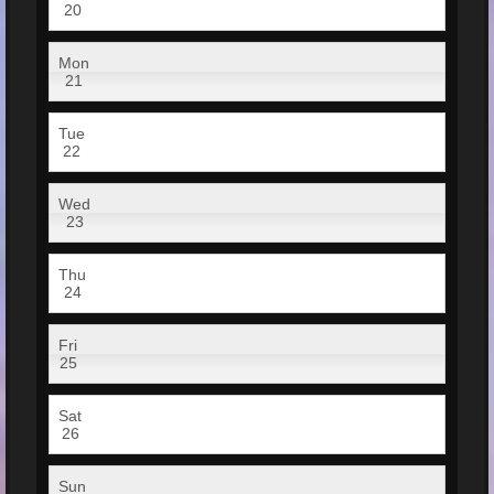
20
Mon
21
Tue
22
Wed
23
Thu
24
Fri
25
Sat
26
Sun