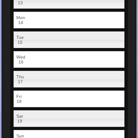
13
Mon
14
Tue
15
Wed
16
Thu
17
Fri
18
Sat
19
Sun