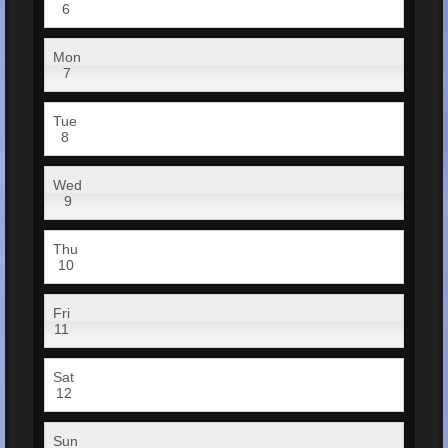
6
Mon
7
Tue
8
Wed
9
Thu
10
Fri
11
Sat
12
Sun