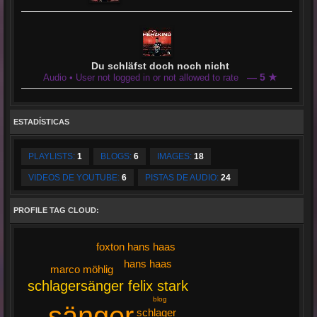
Du schläfst doch noch nicht
— 5 ★
Audio • User not logged in or not allowed to rate
ESTADÍSTICAS
PLAYLISTS:
1
BLOGS:
6
IMAGES:
18
VIDEOS DE YOUTUBE:
6
PISTAS DE AUDIO:
24
PROFILE TAG CLOUD:
foxton hans haas
hans haas
marco möhlig
schlagersänger felix stark
blog
sänger
schlager