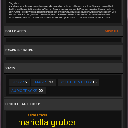
Biografie -
Mariella ist eine Ausnahmeerscheinung in der deutschsprachigen Schlagerszene. Eine Stimme, die gefühlvoll
direkt in die Herzen trifft. Bereits im Alter von 9 Jahren gewann sie den 1. Preis beim Austria-Record Festival.
Beim Grand Prix der Volksmusik erreichte sie den dritten Platz. Dauergast in vielen Musiksendungen beim ORF
und ZDF wie z. B. bei ,,Lustige Musikanten,, usw. - Hitparade beim MDR Mit dem Tod ihres erfolgreichen
Produzenten gab es eine Pause. Seit 2016 ist sie nun bei Lyx-Records – dem Sublabel von ADair-Records.
FOLLOWERS:
VIEW ALL
RECENTLY RATED:
STATS
BLOGS:
5
IMAGES:
12
YOUTUBE VIDEOS:
16
AUDIO TRACKS:
22
PROFILE TAG CLOUD:
hannes marold
mariella gruber