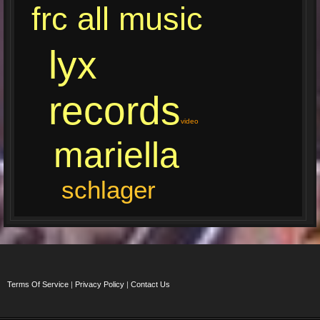
frc all music
lyx
records
video
mariella
schlager
Terms Of Service
|
Privacy Policy
|
Contact Us