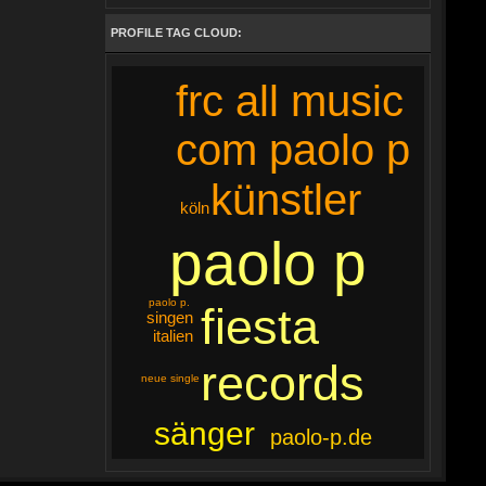
PROFILE TAG CLOUD:
frc all music
com paolo p
künstler
köln
paolo p
paolo p.
fiesta
singen
italien
records
neue single
sänger
paolo-p.de