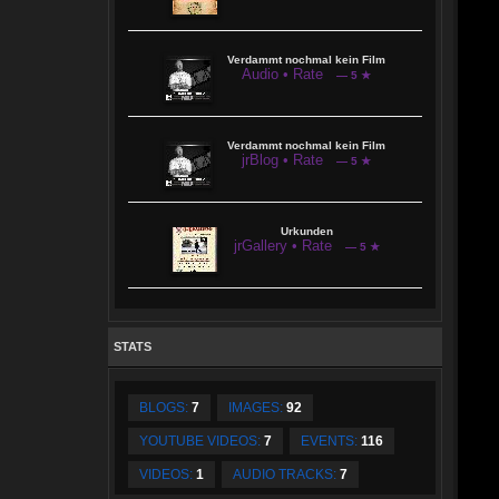
Verdammt nochmal kein Film
Audio • Rate
— 5 ★
Verdammt nochmal kein Film
jrBlog • Rate
— 5 ★
Urkunden
jrGallery • Rate
— 5 ★
STATS
BLOGS:
7
IMAGES:
92
YOUTUBE VIDEOS:
7
EVENTS:
116
VIDEOS:
1
AUDIO TRACKS:
7