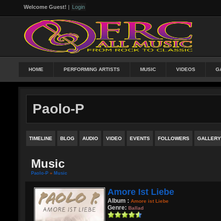
Welcome Guest!
|
Login
HOME
PERFORMING ARTISTS
MUSIC
VIDEOS
G
Paolo-P
TIMELINE
BLOG
AUDIO
VIDEO
EVENTS
FOLLOWERS
GALLERY
Music
Paolo-P
»
Music
Amore Ist Liebe
Album :
Amore ist Liebe
Genre:
Ballad