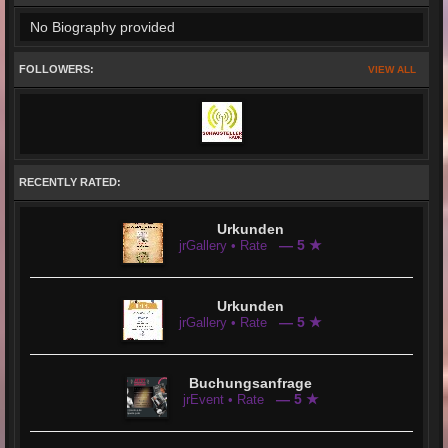
No Biography provided
FOLLOWERS:
VIEW ALL
RECENTLY RATED:
Urkunden
— 5 ★
jrGallery • Rate
Urkunden
— 5 ★
jrGallery • Rate
Buchungsanfrage
— 5 ★
jrEvent • Rate