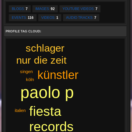
BLOGS:
7
IMAGES:
92
YOUTUBE VIDEOS:
7
EVENTS:
116
VIDEOS:
1
AUDIO TRACKS:
7
PROFILE TAG CLOUD:
schlager
nur die zeit
künstler
singen
köln
paolo p
fiesta
italien
records