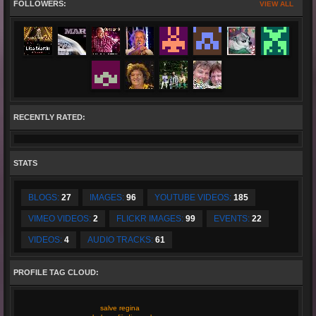
ways, making sure the audience
are
a part of the performance. Boredom will have no chance when you attend a
FOLLOWERS:
VIEW ALL
Rudy Giovannini concert.
RECENTLY RATED:
STATS
BLOGS:
27
IMAGES:
96
YOUTUBE VIDEOS:
185
VIMEO VIDEOS:
2
FLICKR IMAGES:
99
EVENTS:
22
VIDEOS:
4
AUDIO TRACKS:
61
PROFILE TAG CLOUD:
salve regina