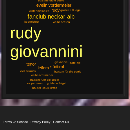
balsam fürdie seele
evelin vordermeier
rudy
goldene fluegel
winter melodien
fanclub neckar alb
koefelefest
weihnachten
rudy
giovannini
giovannini
cafe ole
tenor
südtirol
leifers
viva strauss
balsam für die seele
weihnachtslieder
balsam fuer die seele
va pensiero
goldene flügel
bruder klaus kirche
Terms Of Service
|
Privacy Policy
|
Contact Us