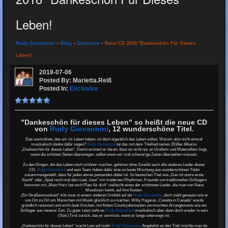
Leben!
Rudy Giovannini
»
Blog
»
Exclusive
» Neue CD 2018 "Dankeschön Für Dieses
Leben!
2018-07-06
Posted By: Marietta.reiß
Posted In:
Exclusive
"Dankeschön für dieses Leben" so heißt die neue CD
von
Rudy Giovannini
, 12 wunderschöne Titel.
Das wertvollste, das wir im Leben haben, ist doch eigentlich das Leben selbst. Warum also nicht einmal
musikalisch danke dafür sagen?
Rudy Giovannini
tut das mit dem Titellied seines 2018er Albums
„Dankeschön für dieses Leben“. Damit erinnert er daran, dass es nicht nur an Großem und Materiellem liegt,
wenn die schönen Seiten überwiegen, selbst wenn wir mal schwierige Zeiten überstehen müssen.
Zu den Dingen, die das Leben noch schöner machen, gehören ohne Zweifel auch alle anderen Lieder dieser
CD.
Rudy Giovannini
und sein Team haben dafür eine so bunte Mischung aus wunderschönen Titeln
zusammengestellt, dass für jeden etwas passendes dabei ist. So bestechen Titel wie „Das ist unsre erste
Nacht“ oder „Spiel noch mal dein Lied, Jose“ mit modernen Rhythmen, Freunde von traditionellen Schlagern
kommen mit „Mein Herz hat noch Platz für dich“ vielleicht eines der schönsten Lieder, die man von Nana
Mouskouri kennt, auf ihre Kosten.
„Ein Straßenmusikant“ tritt zwar in einem anderen Umfeld auf als
Rudy Giovannini
, doch zieht genauso wie er
von Ort zu Ort um Menschen mit Musik glücklich zu machen. Willy Hagaras „Casetta in Canada“ wurde
gründlich renoviert und wirkt dank frischen, mit flotten Countryelementen vermischten Arrangements wie ein
Schlager aus neuerer Zeit. Zu guter Letzt zieht es
Rudy Giovannini
musikalisch aber dann doch wieder in sein
(Süd-)Tirol zurück, das er vermisst, wenn er lange unterwegs ist.
„Dankeschön für dieses Leben“ macht Lust auf mehr
Rudy Giovannini
. Angelehnt an den Titel möchte man da