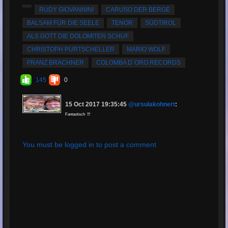
Total Times
RUDY GIOVANNINI
CARUSO DER BERGE
Played:
414
BALSAM FÜR DIE SEELE
TENOR
SÜDTIROL
Total Times Rated:
69
ALS GOTT DIE DOLOMITEN SCHUF
Average Rating:
4.96
CHRISTOPH PURTSCHELLER
MARIO WOLF
FRANZ BRACHNER
COLOMBA D´ORO RECORDS
145
0
15 Oct 2017 19:35:45
@ursulakohnert
:
Fantastisch !!!
You must be logged in to post a comment