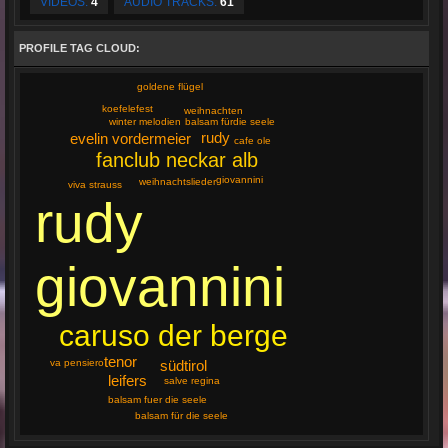
VIDEOS:
4
AUDIO TRACKS:
61
PROFILE TAG CLOUD:
goldene flügel
koefelefest
weihnachten
winter melodien
balsam fürdie seele
rudy
evelin vordermeier
cafe ole
fanclub neckar alb
giovannini
weihnachtslieder
viva strauss
rudy
giovannini
caruso der berge
tenor
südtirol
va pensiero
leifers
salve regina
balsam fuer die seele
balsam für die seele