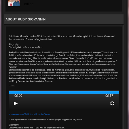
offline
ABOUT RUDY GIOVANNINI
"Ich bin ein Mensch, der das Glück hat, mit seiner Stimme andere Menschen glücklich machen zu können und
das ist fantastisch!" www.rudy-giovannini.de
Biography:
Einmal gehört – für immer verführt
Rudy Giovannini betritt mit einem flotten Lied auf den Lippen die Bühne und schon nach wenigen Tönen hat er das
Publikum für sich erobert. Er braucht dazu keine großen Showeffekte, ihm reichen dafür die Musik und seine
besondere Ausstrahlung. Hier ist endlich einmal ein moderner Tenor, der nicht „knödelt“, sondern mit seiner
klaren, ausdrucksvollen Stimme uns jedes einzelne Wort verstehen läßt, als würde er singend zu uns sprechen!
Aber der „Caruso der Berge“ ist nicht nur ein fantastischer Sänger, sondern vor allem ein hervorragender Live-
Künstler.
Sanfte Balladen singt er so einfühlsam, dass so manchem Besucher Tränen der Rührung in die Augen steigen,
genauso versteht er es aber auch, die Hallen mit Stimmungsliedern zum Beben zu bringen. Zudem würzt er seine
Moderationen mit viel Humor und verlässt auch immer wieder die Bühne, läuft singend und scherzend durch die
Reihen und findet immer wieder Möglichkeiten, das Publikum ins Geschehen mit einzubeziehen. Langeweile hat
bei Rudy Giovanninis Auftritten keine Chance.
*******
00:00
00:57
Meine neueste CD Balsam Fuer die Seele
“I am a person who is fortunate enough to make people happy with my voice”
Biography:
Once you have heard him – you will be captivated forever.