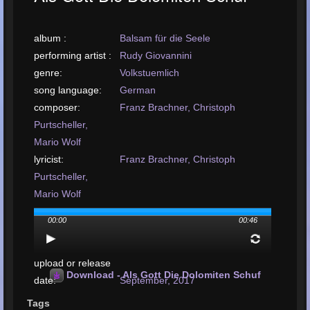
album :
Balsam für die Seele
performing artist :
Rudy Giovannini
genre:
Volkstuemlich
song language:
German
composer:
Franz Brachner, Christoph
Purtscheller,
Mario Wolf
lyricist:
Franz Brachner, Christoph
Purtscheller,
Mario Wolf
label:
Colomba d´oro Records
00:00
00:46
mastering by:
Not Defined
arrangement by:
Not Provided
upload or release
Download - Als Gott Die Dolomiten Schuf
date:
September, 2017
upload your song:
MP3, 737KB, 00:00:46
Tags