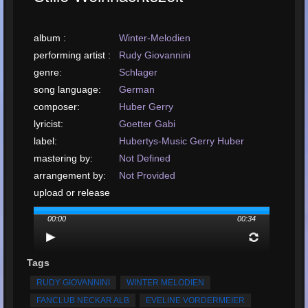
album :
Winter-Melodien
performing artist :
Rudy Giovannini
genre:
Schlager
song language:
German
composer:
Huber Gerry
lyricist:
Goetter Gabi
label:
Hubertys-Music Gerry Huber
mastering by:
Not Defined
arrangement by:
Not Provided
upload or release
date:
November, 2017
00:00
00:34
upload your song:
MP3, 859KB, 00:00:34
Total Times
Played:
36
Tags
Total Times Rated:
9
RUDY GIOVANNINI
WINTER MELODIEN
Average Rating:
4.89
FANCLUB NECKAR ALB
EVELINE VORDERMEIER