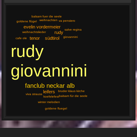
balsam fuer die seele
weihnachten
va pensiero
goldene flügel
evelin vordermeier
salve regina
rudy
weihnachtslieder
giovannini
tenor
südtirol
cafe ole
rudy
giovannini
fanclub neckar alb
leifers
bruder klaus kirche
viva strauss
balsam für die seele
koefelefest
winter melodien
goldene fluegel