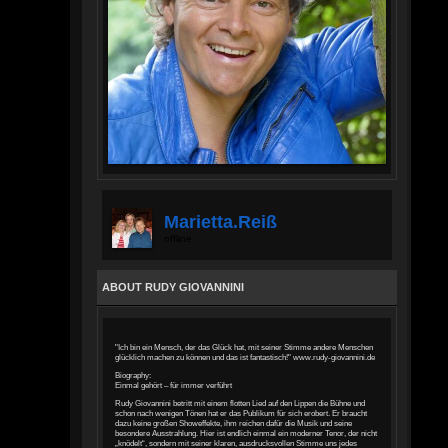
Marietta.reiß
offline
ABOUT RUDY GIOVANNINI
"Ich bin ein Mensch, der das Glück hat, mit seiner Stimme andere Menschen
glücklich machen zu können und das ist fantastisch!" www.rudy-giovannini.de
Biography:
Einmal gehört – für immer verführt
Rudy Giovannini betritt mit einem flotten Lied auf den Lippen die Bühne und
schon nach wenigen Tönen hat er das Publikum für sich erobert. Er braucht
dazu keine großen Showeffekte, ihm reichen dafür die Musik und seine
besondere Ausstrahlung. Hier ist endlich einmal ein moderner Tenor, der nicht
„knödelt“, sondern mit seiner klaren, ausdrucksvollen Stimme uns jedes