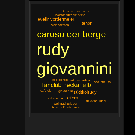
balsam fürdie seele
balsam fuer die seele
evelin vordermeier
tenor
weihnachten
caruso der berge
rudy
giovannini
koefelefest
winter melodien
viva strauss
fanclub neckar alb
cafe ole
giovannini
südtirol
rudy
leifers
salve regina
goldene flügel
weihnachtslieder
balsam für die seele