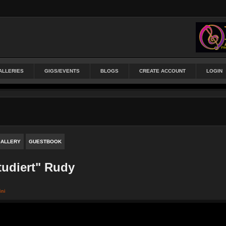
ALLERIES
GIGS/EVENTS
BLOGS
CREATE ACCOUNT
LOGIN
ALLERY
GUESTBOOK
tudiert" Rudy
ini