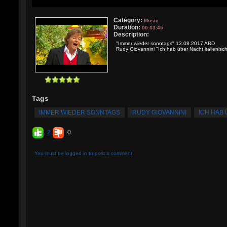
Category:
Music
Duration:
00:03:45
Description:
"Immer wieder sonntags" 13.08.2017 ARD
Rudy Giovannini "Ich hab über Nacht italienisch
Tags
IMMER WIEDER SONNTAGS
RUDY GIOVANNINI
ICH HAB 
2
0
You must be logged in to post a comment