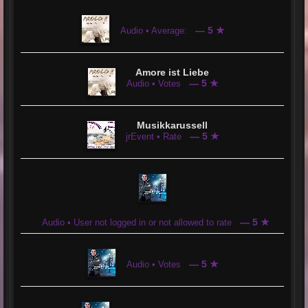
Der vorhandene Sendeplan bietet jeden Hörer,
seine/ihre Lieblingssendung raus zu suchen
und die Zeit mit Schausteller Radio zu genießen.
— 5 ★
Audio • Average:
Natürlich besitzt Schausteller Radio
einen Hauseigenen Chat.
Amore ist Liebe
— 5 ★
Hier wird zu Anfang gleich auf den
Audio • Votes
Jugendschutz aufmerksam gemacht.
Daran sollte sich jeder halten.
Musikkarussell
Mit einer Registrierung oder auch als Gast
— 5 ★
jrEvent • Rate
ist man hier Herzlich Willkommen.
Die User im Chat sind sehr nett und zuvorkommend.
Die Musik kommt klar und deutlich rüber
und es macht Spaß hier zu sein.
— 5 ★
Audio • User not logged in or not allowed to rate
— 5 ★
Audio • Votes