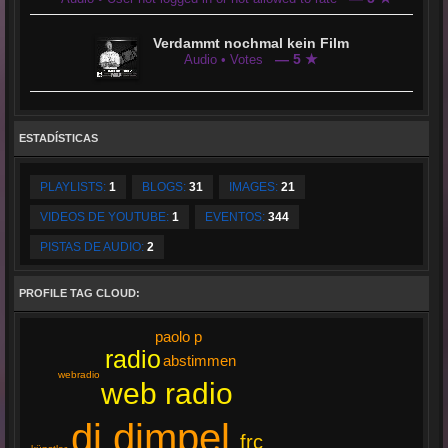
Verdammt nochmal kein Film
— 5 ★
Audio • Votes
ESTADÍSTICAS
PLAYLISTS:
1
BLOGS:
31
IMAGES:
21
VIDEOS DE YOUTUBE:
1
EVENTOS:
344
PISTAS DE AUDIO:
2
PROFILE TAG CLOUD:
paolo p
radio
abstimmen
webradio
web radio
dj dimpel
frc