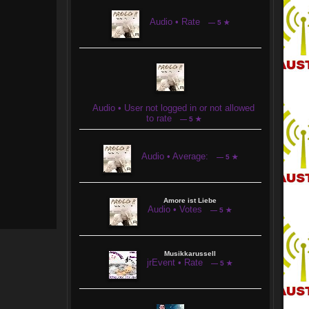
Daran sollte sich jeder halten.
Mit einer Registrierung oder auch als Gast
ist man hier Herzlich Willkommen.
Audio • Rate
— 5 ★
Die User im Chat sind sehr nett und zuvorkommend.
Die Musik kommt klar und deutlich rüber
und es macht Spaß hier zu sein.
Audio • User not logged in or not allowed
to rate
— 5 ★
Audio • Average:
— 5 ★
Amore ist Liebe
Audio • Votes
— 5 ★
Musikkarussell
jrEvent • Rate
— 5 ★