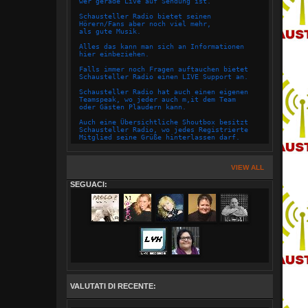
wer gerade Live auf Sendung ist.
Schausteller Radio bietet seinen
Hörern/Fans aber noch viel mehr,
als gute Musik.
Alles das kann man sich an Informationen
hier einbeziehen.
Falls immer noch Fragen auftauchen bietet
Schausteller Radio einen LIVE Support an.
Schausteller Radio hat auch einen eigenen
Teamspeak, wo jeder auch m,it dem Team
oder Gästen Plaudern kann.
Auch eine Übersichtliche Shoutbox besitzt
Schausteller Radio, wo jedes Registrierte
Mitglied seine Grüße hinterlassen darf.
Die Page von Schausteller Radio hat Übersichtliche
Panels eingerichtet, so das sich jeder schnell
zurecht findet.
VIEW ALL
Das Team von Schausteller Radio ist mit zusammenhalt
SEGUACI:
und Ergeiz,sowie auch mit Herz und Seele
für ihre Hörer da.
Hier ist für Jung und Alt alles an Musik dabei,
hier wird das gespielt was jeder hören mag.
Der vorhandene Sendeplan bietet jeden Hörer,
seine/ihre Lieblingssendung raus zu suchen
und die Zeit mit Schausteller Radio zu genießen.
Natürlich besitzt Schausteller Radio
einen Hauseigenen Chat.
VALUTATI DI RECENTE:
Hier wird zu Anfang gleich auf den
Jugendschutz aufmerksam gemacht.