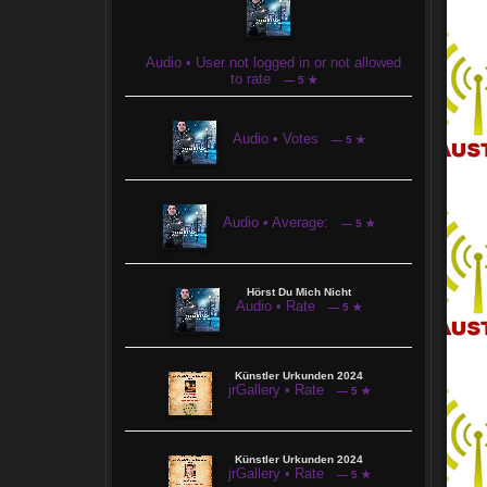
Audio • User not logged in or not allowed
to rate
— 5 ★
Audio • Votes
— 5 ★
Audio • Average:
— 5 ★
Hörst Du Mich Nicht
Audio • Rate
— 5 ★
Künstler Urkunden 2024
jrGallery • Rate
— 5 ★
Künstler Urkunden 2024
jrGallery • Rate
— 5 ★