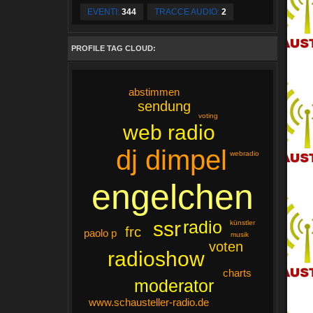
EVENTI:
344
TRACCE AUDIO:
2
PROFILE TAG CLOUD:
abstimmen
sendung
voting
web radio
dj dimpel
webradio
engelchen
radio
ssr
künstler
frc
paolo p
musik
voten
radioshow
charts
moderator
www.schausteller-radio.de