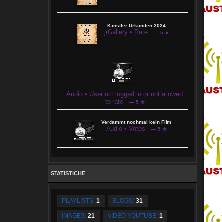
Künstler Urkunden 2024
jrGallery • Rate
— 5 ★
Audio • User not logged in or not allowed
to rate
— 5 ★
Verdammt nochmal kein Film
Audio • Votes
— 5 ★
STATISTICHE
PLAYLISTS:
1
BLOGS:
31
IMAGES:
21
VIDEO YOUTUBE:
1