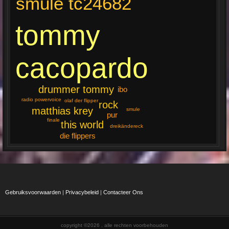
smule tc24682
tommy
cacopardo
drummer tommy
ibo
radio powervoice
olaf der flipper
rock
matthias krey
smule
pur
finale
this world
dreikändereck
die flippers
Gebruiksvoorwaarden
|
Privacybeleid
|
Contacteer Ons
copyright ©2026 , alle rechten voorbehouden