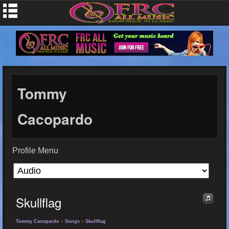
Tommy
Cacopardo
Profile Menu
Skullflag
Tommy Cacopardo
»
Songs
»
Skullflag