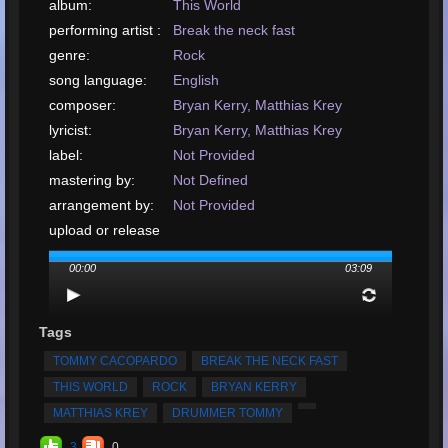
album:
This World
performing artist :
Break the neck fast
genre:
Rock
song language:
English
composer:
Bryan Kerry, Matthias Krey
lyricist:
Bryan Kerry, Matthias Krey
label:
Not Provided
mastering by:
Not Defined
arrangement by:
Not Provided
upload or release
date:
August, 2005
00:00
03:09
upload je nummer:
WMA, 2.9MB, 00:03:09
Totaal aantal
keren afgespeeld:
29
Tags
Totaal aantal
TOMMY CACOPARDO
BREAK THE NECK FAST
beoordelingen:
4
THIS WORLD
ROCK
BRYAN KERRY
Gemiddelde
MATTHIAS KREY
DRUMMER TOMMY
beoordeling:
5
3
0