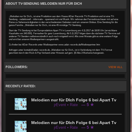
ABOUT TV-SENDUNG MELODIEN NUR FÜR DICH
,,Melodien nur für Dich,, ist eine Produktion aus dem Hause ADair Records TV-Produktion und ist eine TV-
Sendung - redaktionell - informativ - spannend mit viel Musik. Wir nehmen den Fernsehzuschauer mit auf eine
Reise zu Sehenswürdigkeiten in den verschiedensten Gebieten rund um unseren Globus. Eine Sendung für die
ganze Familie. ,,Melodien nur für Dich,, ist eine 45 minütige TV-Sendung.
Start der TV-Sendung ist bei Europrodaktion Apart TV in Luxembourg am 4.11.2017 ab 18:00 Uhr (erreichbare
Haushalte von 340.000). Fernsehen für ganz Luxembourg. Ab 5.11.2017 folgen dann die nächsten TV-Termine auf
anderen TV-Sendern selbstverständlich auch noch mitgeteilt wird. Alle zwei Monate gibt es eine weitere Folge
und wird bei unseren Medienpartnern ausgestrahlt.
Zu finden bei ADair Records unter Medienpartner
www.adair-records
.de/Medienpartner.htm
Anfragen unter kontakt@adair-records.de ,,Melodien nur für Dich,, ist in Verbindung mit dem TV-Format
geschützt durch den Rock & Pop Verband unter Hinweis auf gem. §5 Abs.3 Markenschutzgesetz.
FOLLOWERS:
VIEW ALL
RECENTLY RATED:
Melodien nur für DIch Folge 6 bei Apart Tv
— 5 ★
jrEvent • Rate
Melodien nur für DIch Folge 6 bei Apart Tv
— 5 ★
jrEvent • Rate