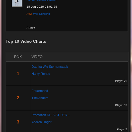
15 Jun 2026 23:01:25
Par:
Willi Schilling
Super
Top 10 Video Charts
Re: Grow Instagram
29 Jan 2026 20:11:29
RNK
VIDEO
Par:
Gaelroy101
Das Ist Wie Sternenstaub
(Offsite URL Removed)
1
Harry Rohde
Plays:
21
Re: Grow Instagram
Feuermond
29 Jan 2026 20:10:50
2
Tina Anders
Par:
Gaelroy101
Plays:
13
Promotion DU BIST DER...
Discover effective ways to expand video reach using paid Instagram
3
Andrea Hager
views, engagement tools, and promotion strategies. Ideal for users
focused on Instagram marketing and social proof.
Plays:
3