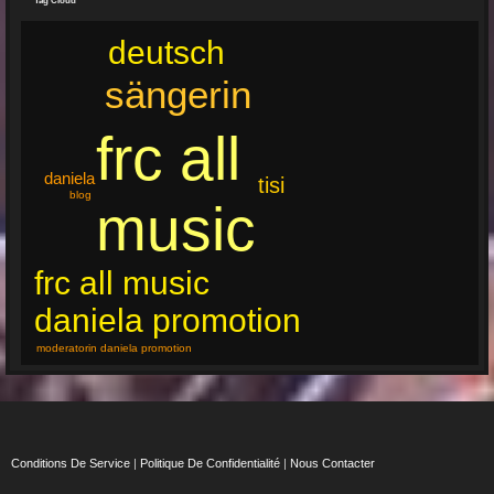
Tag Cloud
deutsch
sängerin
frc all
daniela
tisi
blog
music
frc all music
daniela promotion
moderatorin daniela promotion
Conditions De Service
|
Politique De Confidentialité
|
Nous Contacter