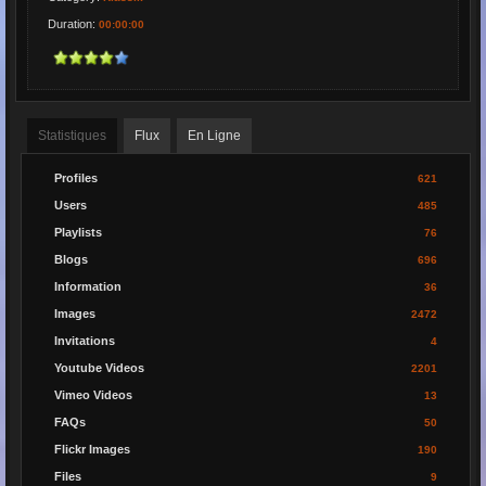
Duration:
00:00:00
Statistiques
Flux
En Ligne
Profiles
621
Users
485
Playlists
76
Blogs
696
Information
36
Images
2472
Invitations
4
Youtube Videos
2201
Vimeo Videos
13
FAQs
50
Flickr Images
190
Files
9