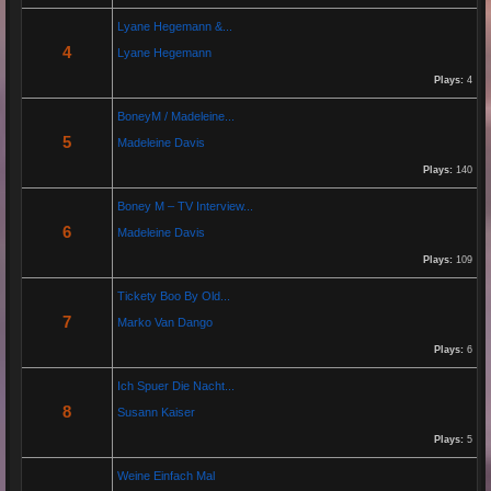
Lyane Hegemann &...
Re: Helmut Michaelis
4
Lyane Hegemann
05 Jul 2025 18:42:29
Plays:
4
Par:
Helmut Michaelis
BoneyM / Madeleine...
5
Madeleine Davis
Jeanette hilft zwei wenig erfolgreichen Cowboys, die Arbeiten am Zaun und das Schürfen von
Gold mit den richtigen Werkzeugen erfolgreich zu beenden. "Alles eine Nummer kleiner" ist ihr
Plays:
140
Motto....
Boney M – TV Interview...
6
Madeleine Davis
Re: Paolo P - Amore...
26 Apr 2025 06:25:17
Plays:
109
Par:
Paolo-P
Tickety Boo By Old...
7
Marko Van Dango
https://www.youtube.com/watch?v=JBTJYD0DsPw
Plays:
6
Hier das Musik Video zur neuen Single von
Paolo P. - Amore ist Liebe
Ich Spuer Die Nacht...
VÖ: 25.04.2025
8
Susann Kaiser
Plays:
5
Re: 13 Jahre...
Weine Einfach Mal
18 Oct 2024 03:52:11