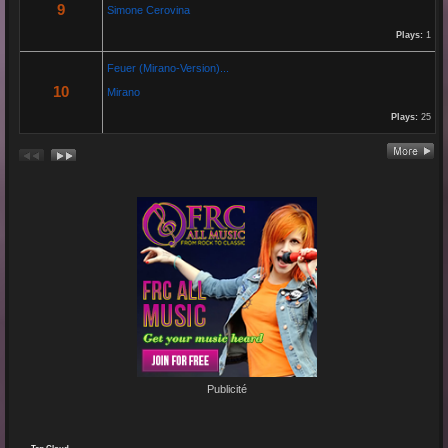
9
Simone Cerovina
Par:
Schausteller-Radio
Plays:
1
Unser Radio...
Feuer (Mirano-Version)...
10
Mirano
Plays:
25
Re: En unserem Veedel...
26 Aug 2024 03:38:47
Par:
Paolo-P
Junge un Mädcher vum Erbhof
Sommerfest 24.August.2024
In Köln Zollstock
🎤🎤🎤
Es war wieder eine mega Veranstaltung mit...
Re: Feuer...
19 Jun 2024 22:29:33
Par:
Mirano
Publicité
🔥🌟 Erlebe die brandneue, spritzige Hit-Single "Feuer"! 🌟🔥
Dieser Popsong bringt die Tanzfläche zum Glühen und...