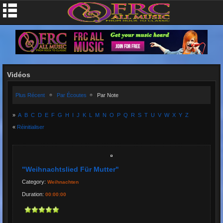
Vidéos
Plus Récent
Par Écoutes
Par Note
»
A
B
C
D
E
F
G
H
I
J
K
L
M
N
O
P
Q
R
S
T
U
V
W
X
Y
Z
«
Réinitialiser
"Weihnachtslied Für Mutter"
Category:
Weihnachten
Duration:
00:00:00