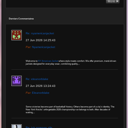
Derniers Commentaires
Re: nyamericanjacket
27 Jun 2026 14:25:43
Par:
Nyamericanjacket
Welcome to
NY American Jacket
where style meets comfort. We offer premium, trend-driven
jackets designed for everyday wear, combining quality,...
Re: eleanorblake
27 Jun 2026 13:24:43
Par:
Eleanorblake
Some victories become part of basketball history. Others become part of a city's identity. The
New York Knicks' unforgettable 2026 championship run belongs to both. After decades of
waiting,...
Re: Ich sprenge alle...