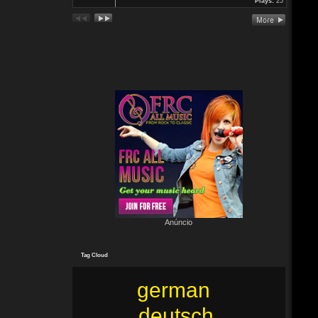
Plays:
25
In Köln Zollstock
🎤🎤🎤
Es war wieder eine mega Veranstaltung mit...
Re: Feuer...
19 Jun 2024 22:29:33
Por:
Mirano
🔥🌟 Erlebe die brandneue, spritzige Hit-Single "Feuer"! 🌟🔥
Dieser Popsong bringt die Tanzfläche zum Glühen und...
Anúncio
Tag Cloud
german
deutsch