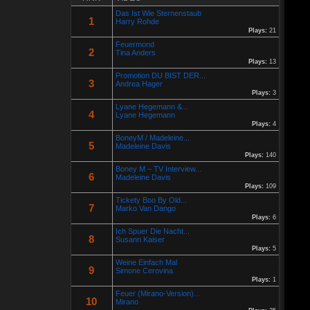
Re: Helmut Michaelis
Das Ist Wie Sternenstaub
05 Jul 2025 18:42:29
1
Harry Rohde
Por:
Helmut Michaelis
Plays:
21
Feuermond
Jeanette hilft zwei wenig erfolgreichen Cowboys, die Arbeiten am
2
Zaun und das Schürfen von Gold mit den richtigen Werkzeugen
Tina Anders
erfolgreich zu beenden. "Alles eine Nummer kleiner" ist ihr
Plays:
13
Motto....
Promotion DU BIST DER...
3
Andrea Hager
Plays:
3
Re: Paolo P - Amore...
26 Apr 2025 06:25:17
Lyane Hegemann &...
Por:
Paolo-P
4
Lyane Hegemann
Plays:
4
https://www.youtube.com/watch?v=JBTJYD0DsPw
BoneyM / Madeleine...
5
Hier das Musik Video zur neuen Single von
Madeleine Davis
Plays:
140
Paolo P. - Amore ist Liebe
Boney M – TV Interview...
VÖ: 25.04.2025
6
Madeleine Davis
Plays:
109
Re: 13 Jahre...
Tickety Boo By Old...
7
18 Oct 2024 03:52:11
Marko Van Dango
Por:
Schausteller-Radio
Plays:
6
Ich Spuer Die Nacht...
Unser Radio...
8
Susann Kaiser
Plays:
5
Weine Einfach Mal
Re: En unserem Veedel...
9
Simone Cerovina
26 Aug 2024 03:38:47
Plays:
1
Por:
Paolo-P
Feuer (Mirano-Version)...
10
Mirano
Junge un Mädcher vum Erbhof
Sommerfest 24.August.2024