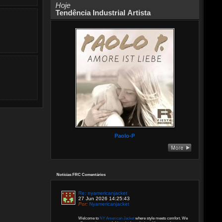
Hoje
Tendência Industrial Artista
Paolo-P
Notícias FRC Comentários
Re: nyamericanjacket
27 Jun 2026 14:25:43
Por:
Nyamericanjacket
Welcome to
NY American Jacket
where style meets comfort. We