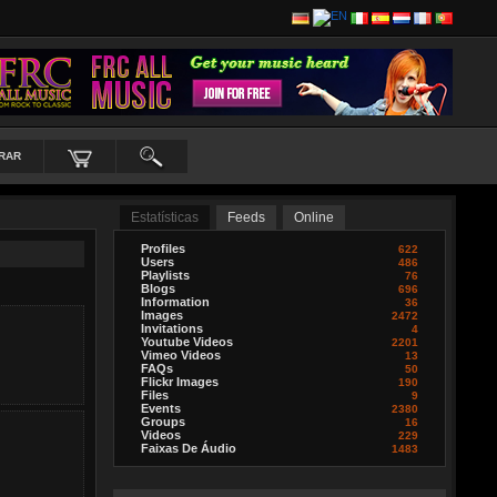
RAR
Estatísticas
Feeds
Online
Profiles
622
Users
486
Playlists
76
Blogs
696
Information
36
Images
2472
Invitations
4
Youtube Videos
2201
Vimeo Videos
13
FAQs
50
Flickr Images
190
Files
9
Events
2380
Groups
16
Videos
229
Faixas De Áudio
1483