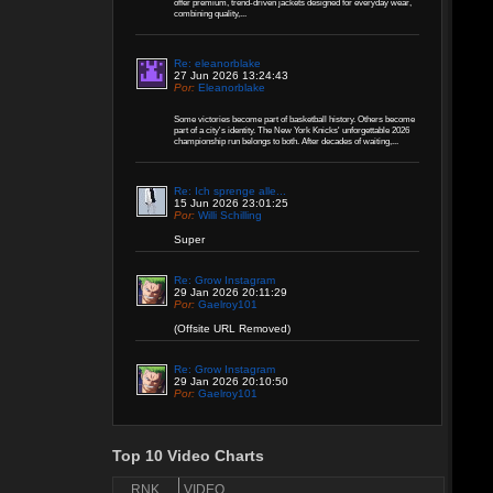
offer premium, trend-driven jackets designed for everyday wear,
combining quality,...
Re: eleanorblake
27 Jun 2026 13:24:43
Por:
Eleanorblake
Some victories become part of basketball history. Others become
part of a city's identity. The New York Knicks' unforgettable 2026
championship run belongs to both. After decades of waiting,...
Re: Ich sprenge alle...
15 Jun 2026 23:01:25
Por:
Willi Schilling
Super
Re: Grow Instagram
29 Jan 2026 20:11:29
Por:
Gaelroy101
(Offsite URL Removed)
Re: Grow Instagram
29 Jan 2026 20:10:50
Por:
Gaelroy101
Discover effective ways to expand video reach
using paid Instagram views, engagement tools,
and promotion strategies. Ideal for users
Top 10 Video Charts
focused on Instagram marketing and social
proof.
RNK
VIDEO