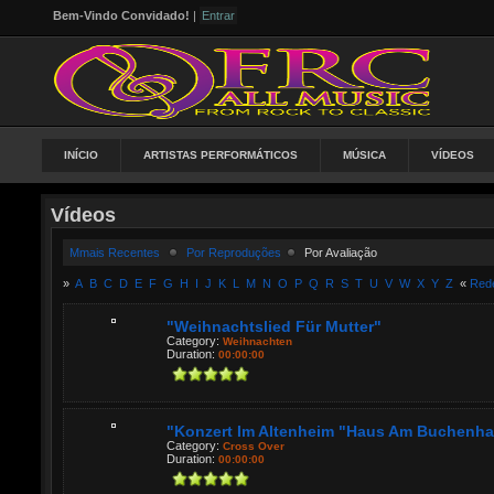
Bem-Vindo Convidado!
|
Entrar
INÍCIO
ARTISTAS PERFORMÁTICOS
MÚSICA
VÍDEOS
Vídeos
Mmais Recentes
Por Reproduções
Por Avaliação
»
A
B
C
D
E
F
G
H
I
J
K
L
M
N
O
P
Q
R
S
T
U
V
W
X
Y
Z
«
Rede
"Weihnachtslied Für Mutter"
Category:
Weihnachten
Duration:
00:00:00
"Konzert Im Altenheim "Haus Am Buchenhain
Category:
Cross Over
Duration:
00:00:00