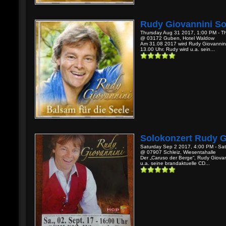
Rudy Giovannini So
Thursday Aug 31 2017, 1:00 PM - T
@ 03172 Guben, Hotel Waldow
Am 31.08 2017 wird Rudy Giovannini
13.00 Uhr. Rudy wird u.a. sein...
Solokonzert Rudy G
Saturday Sep 2 2017, 4:00 PM - Sa
@ 07907 Schleiz, Wiesentahalle
Der „Caruso der Berge“, Rudy Giovan
u.a. seine brandaktuelle CD...