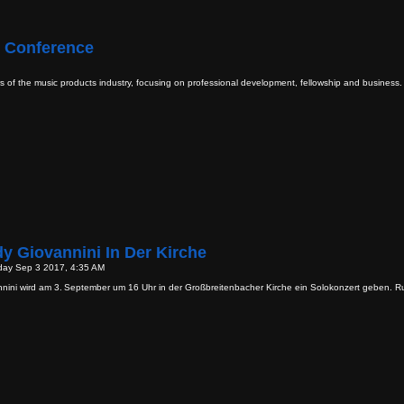
 Conference
of the music products industry, focusing on professional development, fellowship and business. 
y Giovannini In Der Kirche
day Sep 3 2017, 4:35 AM
nini wird am 3. September um 16 Uhr in der Großbreitenbacher Kirche ein Solokonzert geben. R