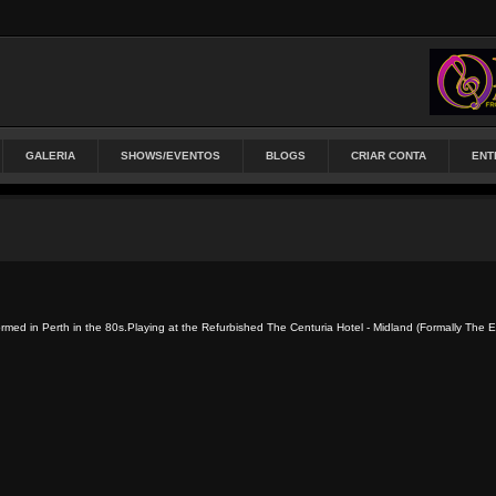
GALERIA
SHOWS/EVENTOS
BLOGS
CRIAR CONTA
ENT
med in Perth in the 80s.Playing at the Refurbished The Centuria Hotel - Midland (Formally The E