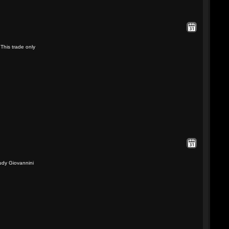
This trade only
udy Giovannini