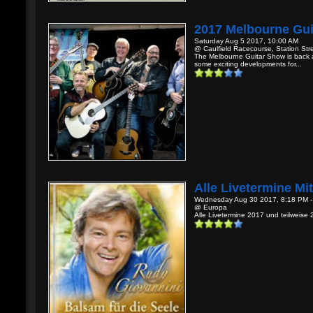
2017 Melbourne Gu
Saturday Aug 5 2017, 10:00 AM
@ Caulfield Racecourse, Station Stree
The Melbourne Guitar Show is back ag
some exciting developments for...
Alle Livetermine Mi
Wednesday Aug 30 2017, 8:18 PM 
@ Europa
Alle Livetermine 2017 und teilweise 