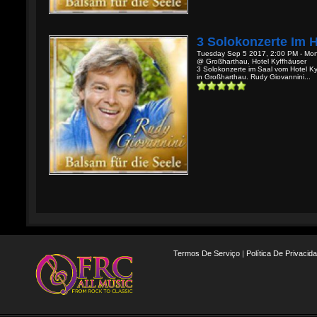
3 Solokonzerte Im H
Tuesday Sep 5 2017, 2:00 PM - Mo
@ Großharthau, Hotel Kyffhäuser
3 Solokonzerte im Saal vom Hotel Ky
in Großharthau. Rudy Giovannini...
Termos De Serviço
|
Política De Privacid