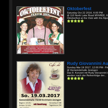
Oktoberfest
Saturday Oct 22 2016, 6:00 PM
@ 110 North Lake Road MYAREE, 6
Oktoberfest at the Club with the Alp
Rudy Giovannini Au
Sunday Mar 19 2017, 12:00 PM - Fr
@ Gemeindehalle Jesingen
Das 9. Konzert mit Rudy Giovannini 
werden nach der Reihenfolge der...