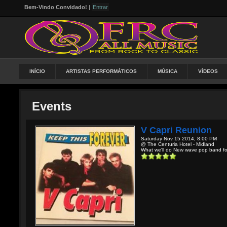
Bem-Vindo Convidado!
|
Entrar
INÍCIO
ARTISTAS PERFORMÁTICOS
MÚSICA
VÍDEOS
Events
V Capri Reunion
Saturday Nov 15 2014, 8:00 PM
@ The Centuria Hotel - Midland
What we'll do New wave pop band for