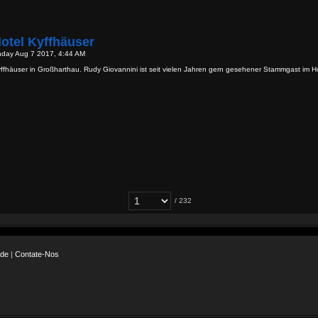
otel Kyffhäuser
nday Aug 7 2017, 4:44 AM
ffhäuser in Großharthau. Rudy Giovannini ist seit vielen Jahren gern gesehener Stammgast im H
/ 232
ade
|
Contate-Nos