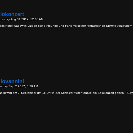
lokonzert
hursday Aug 31 2017, 12:40 AM
 im Hotel Wadow in Guben seine Freunde und Fans mit seiner fantastischen Stimme verzaubern.
iovannini
turday Sep 2 2017, 4:20 AM
nini wird am 2. September um 16 Uhr in der Schleizer Wisentahalle ein Solokonzert geben. Rudy 