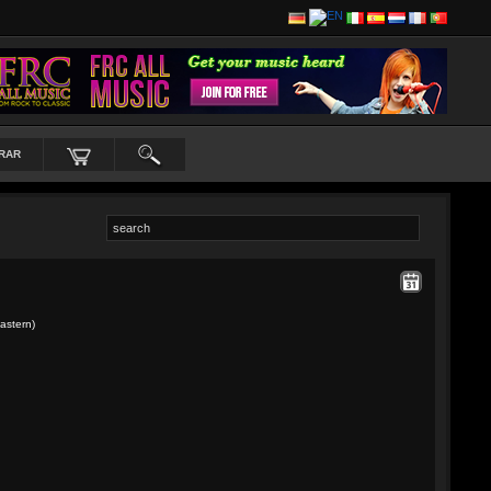
RAR
astern)