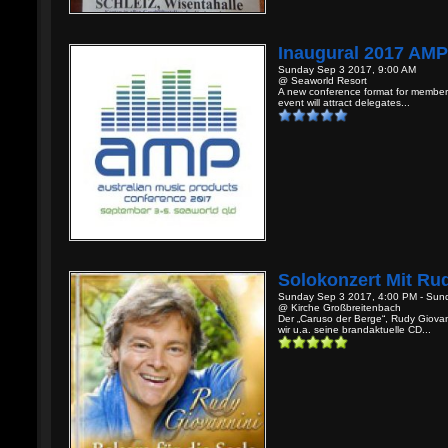
Inaugural 2017 AMP
Sunday Sep 3 2017, 9:00 AM
@ Seaworld Resort
A new conference format for members 
event will attract delegates...
Solokonzert Mit Rud
Sunday Sep 3 2017, 4:00 PM - Sun
@ Kirche Großbreitenbach
Der „Caruso der Berge“, Rudy Giovan
wir u.a. seine brandaktuelle CD...