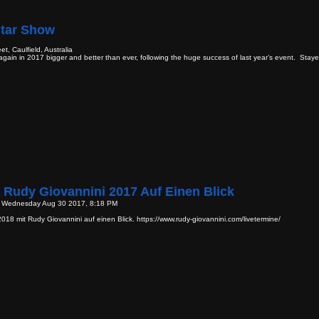
itar Show
t, Caulfield, Australia
ain in 2017 bigger and better than ever, following the huge success of last year’s event. Staye
t Rudy Giovannini 2017 Auf Einen Blick
- Wednesday Aug 30 2017, 8:18 PM
2018 mit Rudy Giovannini auf einen Blick. https://www.rudy-giovannini.com/livetermine/