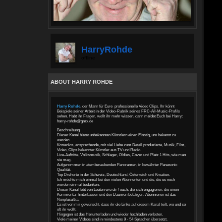
HarryRohde
offline
ABOUT HARRY ROHDE
Harry Rohde
, der Mann für Eure professionelle Video Clips. Ihr könnt
Beispiele seiner Arbeit in der Video-Rubrik seines FRC-All-Music-Profils
sehen. Habt ihr Fragen, wollt ihr mehr wissen, dann meldet Euch bei Harry:
harry-rohde@gmx.de
Beschreibung
Dieser Kanal bietet unbekannten Künstlern einen Einstig, um bekannt zu
werden.
Kostenlos, ansprechende, mit viel Liebe zum Detail produzierte, Musik, Film,
Video, Clips bekannter Künstler aus TV und Radio.
Live-Auftritte, Volksmusik, Schlager, Oldies, Cover und Platz 1 Hits, wie man
sie mag.
Aufgenommen in atemberaubenden Panoramen, in bewährter Panasonic
Qualität.
Top Drehorte in der Schweiz, Deutschland, Österreich und Kroatien.
Ich möchte mich einmal bei den vielen Abonnenten und die, die es noch
werden einmal bedanken.
Dieser Kanal lebt von Leuten wie dir / euch, die sich engagieren, die einen
Kommentar hinterlassen und den Daumen betätigen. Abonnieren ist das
Nonplusultra.
Es ist von mir gewünscht, dass ihr die Links auf diesem Kanal teilt, wo und so
oft ihr wollt.
Hingegen ist das Herunterladen und wieder hochladen verboten.
Viele meiner Videos sind in mindestens 9 - 54 Sprachen übersetzt.