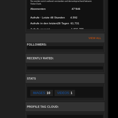
Sie werden somit weltweit verstanden und dementsprechend bekannt.
Vielen Dank.
Abon­nen­ten 47’846
Auf­ru­fe · Letzte 48 Stunden
4.592
Auf­ru­fe in den letzten28 Tagen
61.731
Auf­ru­fe gesamt 1.826.755
VIEW ALL
FOLLOWERS:
RECENTLY RATED:
STATS
IMAGES:
10
VIDEOS:
1
PROFILE TAG CLOUD: