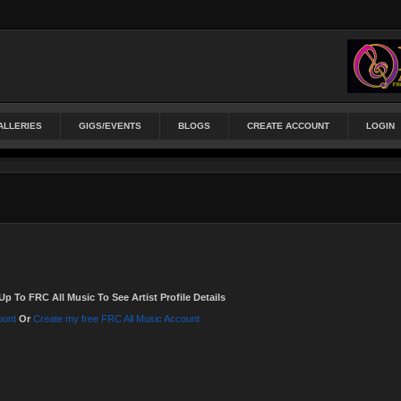
ALLERIES
GIGS/EVENTS
BLOGS
CREATE ACCOUNT
LOGIN
Up To FRC All Music To See Artist Profile Details
ount
Or
Create my free FRC All Music Account