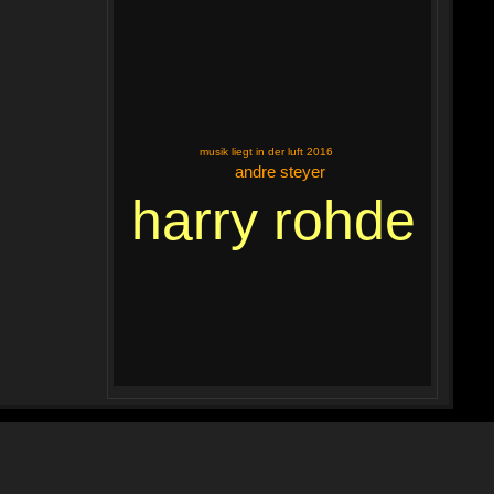
musik liegt in der luft 2016
andre steyer
harry rohde